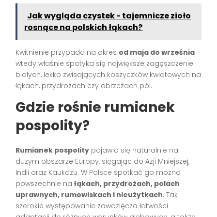
Jak wygląda czystek - tajemnicze zioło
rosnące na polskich łąkach?
Kwitnienie przypada na okres
od maja do września
–
wtedy właśnie spotyka się największe zagęszczenie
białych, lekko zwisających koszyczków kwiatowych na
łąkach, przydrożach czy obrzeżach pól.
Gdzie rośnie rumianek
pospolity?
Rumianek pospolity
pojawia się naturalnie na
dużym obszarze Europy, sięgając do Azji Mniejszej,
Indii oraz Kaukazu. W Polsce spotkać go można
powszechnie na
łąkach, przydrożach, polach
uprawnych, rumowiskach i nieużytkach
. Tak
szerokie występowanie zawdzięcza łatwości
adaptacji do różnych warunków glebowych, a także