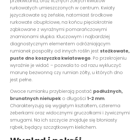
przekwitania, oraz licznych żółtych kwiatów
rurkowatych umieszczonych w centrum. Kwiaty
języczkowate są żeńskie, natomiast środkowe
rurkowate obupłciowe, na końcu pięciokrotnie
ząbkowane z wyraźnymi pomarańczowymi
znamionami słupka. Kluczowym i najbardziej
diagnostycznym elementem odróżniającym
rumianek pospolity od innych roślin jest
stożkowate,
puste dno koszyczka kwiatowego
. Po przekrojeniu
wyraźnie je widać – pozwala to od razu wykluczyć
marunę bezwonną czy rumian żółty, u których dno
jest pełne.
Owoce rumianku przybierają postać
podłużnych,
brunatnych niełupek
o długości
1-2 mm
.
Charakteryzują się wygiętym kształtem, czterema
żeberkami oraz widocznymi gruczołkami i żywicznymi
smugami. Na ich szczycie znajduje się błoniasty
rąbek, będący szczątkowym kielichem.