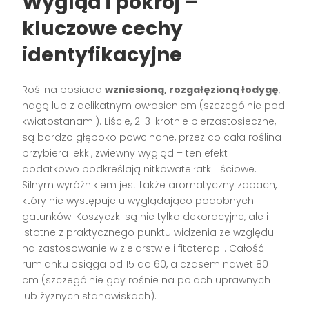
Wygląd i pokrój –
kluczowe cechy
identyfikacyjne
Roślina posiada
wzniesioną, rozgałęzioną łodygę
,
nagą lub z delikatnym owłosieniem (szczególnie pod
kwiatostanami). Liście, 2-3-krotnie pierzastosieczne,
są bardzo głęboko powcinane, przez co cała roślina
przybiera lekki, zwiewny wygląd – ten efekt
dodatkowo podkreślają nitkowate łatki liściowe.
Silnym wyróżnikiem jest także aromatyczny zapach,
który nie występuje u wyglądająco podobnych
gatunków. Koszyczki są nie tylko dekoracyjne, ale i
istotne z praktycznego punktu widzenia ze względu
na zastosowanie w zielarstwie i fitoterapii. Całość
rumianku osiąga od 15 do 60, a czasem nawet 80
cm (szczególnie gdy rośnie na polach uprawnych
lub żyznych stanowiskach).