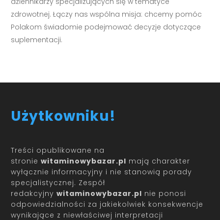
dziennikarzy specjalizujących się w tematyce
zdrowotnej. Łączy nas wspólna misja: chcemy pomóc
Polakom świadomie podejmować decyzje dotyczące
suplementacji.
Użytkowniku!
Treści opublikowane na
stronie
witaminowybazar.pl
mają charakter
wyłącznie informacyjny i nie stanowią porady
specjalistycznej. Zespół
redakcyjny
witaminowybazar.pl
nie ponosi
odpowiedzialności za jakiekolwiek konsekwencje
wynikające z niewłaściwej interpretacji