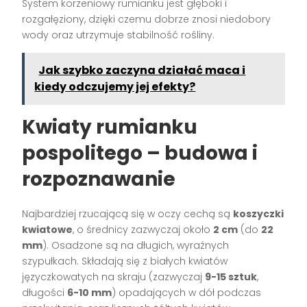
System korzeniowy rumianku jest głęboki i
rozgałęziony, dzięki czemu dobrze znosi niedobory
wody oraz utrzymuje stabilność rośliny.
Jak szybko zaczyna działać maca i
kiedy odczujemy jej efekty?
Kwiaty rumianku
pospolitego – budowa i
rozpoznawanie
Najbardziej rzucającą się w oczy cechą są
koszyczki
kwiatowe
, o średnicy zazwyczaj około
2 cm
(do
22
mm
). Osadzone są na długich, wyraźnych
szypułkach. Składają się z białych kwiatów
języczkowatych na skraju (zazwyczaj
9-15 sztuk
,
długości
6-10 mm
) opadających w dół podczas