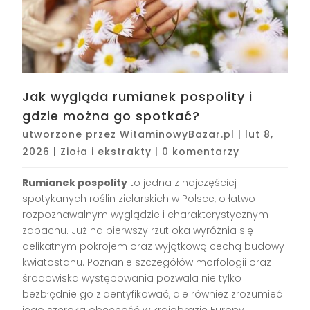
Jak wygląda rumianek pospolity i
gdzie można go spotkać?
utworzone przez
WitaminowyBazar.pl
|
lut 8,
2026
|
Zioła i ekstrakty
|
0 komentarzy
Rumianek pospolity
to jedna z najczęściej
spotykanych roślin zielarskich w Polsce, o łatwo
rozpoznawalnym wyglądzie i charakterystycznym
zapachu. Już na pierwszy rzut oka wyróżnia się
delikatnym pokrojem oraz wyjątkową cechą budowy
kwiatostanu. Poznanie szczegółów morfologii oraz
środowiska występowania pozwala nie tylko
bezbłędnie go zidentyfikować, ale również zrozumieć
jego szeroką obecność w krajobrazie Europy.