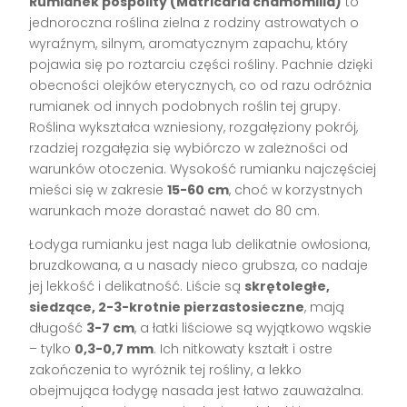
Rumianek pospolity (Matricaria chamomilla)
to
jednoroczna roślina zielna z rodziny astrowatych o
wyraźnym, silnym, aromatycznym zapachu, który
pojawia się po roztarciu części rośliny. Pachnie dzięki
obecności olejków eterycznych, co od razu odróżnia
rumianek od innych podobnych roślin tej grupy.
Roślina wykształca wzniesiony, rozgałęziony pokrój,
rzadziej rozgałęzia się wybiórczo w zależności od
warunków otoczenia. Wysokość rumianku najczęściej
mieści się w zakresie
15-60 cm
, choć w korzystnych
warunkach może dorastać nawet do 80 cm.
Łodyga rumianku jest naga lub delikatnie owłosiona,
bruzdkowana, a u nasady nieco grubsza, co nadaje
jej lekkość i delikatność. Liście są
skrętoległe,
siedzące, 2-3-krotnie pierzastosieczne
, mają
długość
3-7 cm
, a łatki liściowe są wyjątkowo wąskie
– tylko
0,3-0,7 mm
. Ich nitkowaty kształt i ostre
zakończenia to wyróżnik tej rośliny, a lekko
obejmująca łodygę nasada jest łatwo zauważalna.