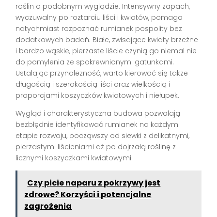
roślin o podobnym wyglądzie. Intensywny zapach,
wyczuwalny po roztarciu liści i kwiatów, pomaga
natychmiast rozpoznać rumianek pospolity bez
dodatkowych badań. Białe, zwisające kwiaty brzeżne
i bardzo wąskie, pierzaste liście czynią go niemal nie
do pomylenia ze spokrewnionymi gatunkami.
Ustalając przynależność, warto kierować się także
długością i szerokością liści oraz wielkością i
proporcjami koszyczków kwiatowych i niełupek.
Wygląd i charakterystyczna budowa pozwalają
bezbłędnie identyfikować rumianek na każdym
etapie rozwoju, począwszy od siewki z delikatnymi,
pierzastymi liścieniami aż po dojrzałą roślinę z
licznymi koszyczkami kwiatowymi.
Czy picie naparu z pokrzywy jest
zdrowe? Korzyści i potencjalne
zagrożenia