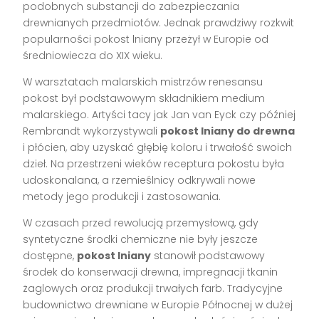
podobnych substancji do zabezpieczania
drewnianych przedmiotów. Jednak prawdziwy rozkwit
popularności pokost lniany przeżył w Europie od
średniowiecza do XIX wieku.
W warsztatach malarskich mistrzów renesansu
pokost był podstawowym składnikiem medium
malarskiego. Artyści tacy jak Jan van Eyck czy później
Rembrandt wykorzystywali
pokost lniany do drewna
i płócien, aby uzyskać głębię koloru i trwałość swoich
dzieł. Na przestrzeni wieków receptura pokostu była
udoskonalana, a rzemieślnicy odkrywali nowe
metody jego produkcji i zastosowania.
W czasach przed rewolucją przemysłową, gdy
syntetyczne środki chemiczne nie były jeszcze
dostępne,
pokost lniany
stanowił podstawowy
środek do konserwacji drewna, impregnacji tkanin
żaglowych oraz produkcji trwałych farb. Tradycyjne
budownictwo drewniane w Europie Północnej w dużej