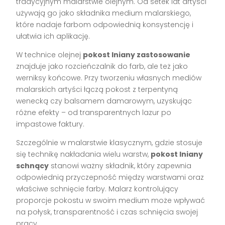
tradycyjnym malarstwie olejnym. Od setek lat artyści
używają go jako składnika medium malarskiego,
które nadaje farbom odpowiednią konsystencję i
ułatwia ich aplikację.
W technice olejnej
pokost lniany zastosowanie
znajduje jako rozcieńczalnik do farb, ale też jako
werniksy końcowe. Przy tworzeniu własnych mediów
malarskich artyści łączą pokost z terpentyną
wenecką czy balsamem damarowym, uzyskując
różne efekty – od transparentnych lazur po
impastowe faktury.
Szczególnie w malarstwie klasycznym, gdzie stosuje
się technikę nakładania wielu warstw,
pokost lniany
schnący
stanowi ważny składnik, który zapewnia
odpowiednią przyczepność między warstwami oraz
właściwe schnięcie farby. Malarz kontrolujący
proporcje pokostu w swoim medium może wpływać
na połysk, transparentność i czas schnięcia swojej
pracy.