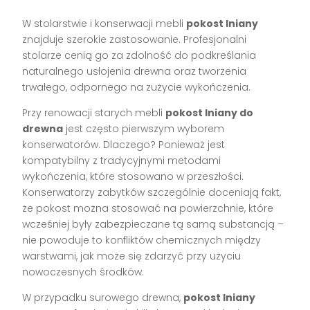
W stolarstwie i konserwacji mebli
pokost lniany
znajduje szerokie zastosowanie. Profesjonalni
stolarze cenią go za zdolność do podkreślania
naturalnego usłojenia drewna oraz tworzenia
trwałego, odpornego na zużycie wykończenia.
Przy renowacji starych mebli
pokost lniany do
drewna
jest często pierwszym wyborem
konserwatorów. Dlaczego? Ponieważ jest
kompatybilny z tradycyjnymi metodami
wykończenia, które stosowano w przeszłości.
Konserwatorzy zabytków szczególnie doceniają fakt,
że pokost można stosować na powierzchnie, które
wcześniej były zabezpieczane tą samą substancją –
nie powoduje to konfliktów chemicznych między
warstwami, jak może się zdarzyć przy użyciu
nowoczesnych środków.
W przypadku surowego drewna,
pokost lniany