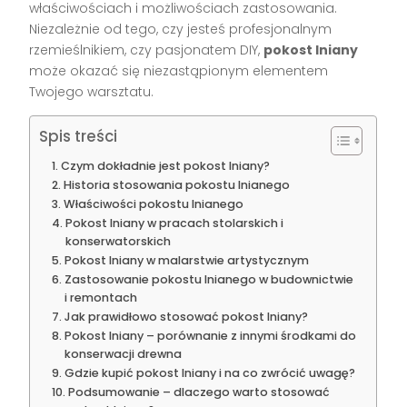
właściwościach i możliwościach zastosowania.
Niezależnie od tego, czy jesteś profesjonalnym
rzemieślnikiem, czy pasjonatem DIY,
pokost lniany
może okazać się niezastąpionym elementem
Twojego warsztatu.
Spis treści
Czym dokładnie jest pokost lniany?
Historia stosowania pokostu lnianego
Właściwości pokostu lnianego
Pokost lniany w pracach stolarskich i
konserwatorskich
Pokost lniany w malarstwie artystycznym
Zastosowanie pokostu lnianego w budownictwie
i remontach
Jak prawidłowo stosować pokost lniany?
Pokost lniany – porównanie z innymi środkami do
konserwacji drewna
Gdzie kupić pokost lniany i na co zwrócić uwagę?
Podsumowanie – dlaczego warto stosować