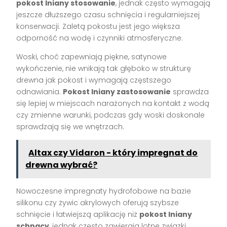
pokost lniany stosowanie
, jednak często wymagają
jeszcze dłuższego czasu schnięcia i regularniejszej
konserwacji. Zaletą pokostu jest jego większa
odporność na wodę i czynniki atmosferyczne.
Woski, choć zapewniają piękne, satynowe
wykończenie, nie wnikają tak głęboko w strukturę
drewna jak pokost i wymagają częstszego
odnawiania.
Pokost lniany zastosowanie
sprawdza
się lepiej w miejscach narażonych na kontakt z wodą
czy zmienne warunki, podczas gdy woski doskonale
sprawdzają się we wnętrzach.
Altax czy Vidaron - który impregnat do
drewna wybrać?
Nowoczesne impregnaty hydrofobowe na bazie
silikonu czy żywic akrylowych oferują szybsze
schnięcie i łatwiejszą aplikację niż
pokost lniany
schnący
, jednak często zawierają lotne związki