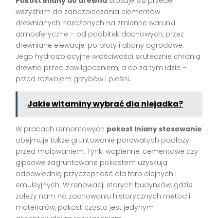
Pokost lniany do drewna
stosuje się przede
wszystkim do zabezpieczania elementów
drewnianych narażonych na zmienne warunki
atmosferyczne – od podbitek dachowych, przez
drewniane elewacje, po płoty i altany ogrodowe.
Jego hydroizolacyjne właściwości skutecznie chronią
drewno przed zawilgoceniem, a co za tym idzie –
przed rozwojem grzybów i pleśni.
Jakie witaminy wybrać dla niejadka?
W pracach remontowych
pokost lniany stosowanie
obejmuje także gruntowanie porowatych podłoży
przed malowaniem. Tynki wapienne, cementowe czy
gipsowe zagruntowane pokostem uzyskują
odpowiednią przyczepność dla farb olejnych i
emulsyjnych. W renowacji starych budynków, gdzie
zależy nam na zachowaniu historycznych metod i
materiałów, pokost często jest jedynym