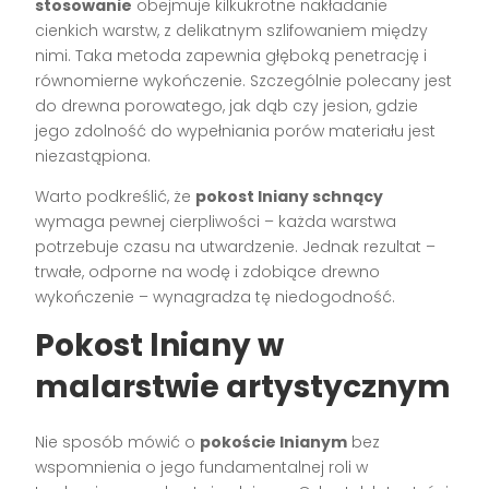
stosowanie
obejmuje kilkukrotne nakładanie
cienkich warstw, z delikatnym szlifowaniem między
nimi. Taka metoda zapewnia głęboką penetrację i
równomierne wykończenie. Szczególnie polecany jest
do drewna porowatego, jak dąb czy jesion, gdzie
jego zdolność do wypełniania porów materiału jest
niezastąpiona.
Warto podkreślić, że
pokost lniany schnący
wymaga pewnej cierpliwości – każda warstwa
potrzebuje czasu na utwardzenie. Jednak rezultat –
trwałe, odporne na wodę i zdobiące drewno
wykończenie – wynagradza tę niedogodność.
Pokost lniany w
malarstwie artystycznym
Nie sposób mówić o
pokoście lnianym
bez
wspomnienia o jego fundamentalnej roli w