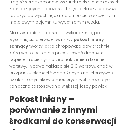
ulegać samozapłonowi wskutek reakcji chemicznych
zachodzących podczas schnięcia! Należy je zawsze
rozłożyć do wyschnięcia lub umieścić w szczelnym,
metalowym pojemniku wypełnionym wodą.
Dla uzyskania najlepszego wykończenia, po
wyschnięciu pierwszej warstwy
pokost lniany
schnący
tworzy lekko chropowatą powierzchnię,
którą warto delikatnie przeszlifować drobnym
papierem ściernym przed nałożeniem kolejnej
warstwy. Typowo nakłada się 2-3 warstwy, choć w
przypadku elementów narażonych na intensywne
działanie czynników atmosferycznych może być
konieczne zastosowanie większej liczby powłok.
Pokost lniany –
porównanie z innymi
środkami do konserwacji