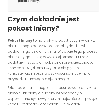
pokost lniany?
Czym dokładnie jest
pokost lniany?
Pokost lniany
to naturalny produkt otrzymywany z
oleju lnianego poprzez proces oksydacji, czyli
poddanie go działaniu tlenu. W trakcie tego procesu
olej lniany gotuje się w wysokiej temperaturze z
dodatkiem sykatyw – substancji przyspieszających
schnięcie. Dzięki temu uzyskuje się gęstszą
konsystencję i lepsze właściwości schnące niż w
przypadku surowego oleju lnianego.
Skład pokostu lnianego jest stosunkowo prosty – to
głównie utleniony olej lniany wzbogacony o
wspomniane sykatywy, którymi najczęściej są związki
kobaltu, manganu czy cyrkonu. Te składniki