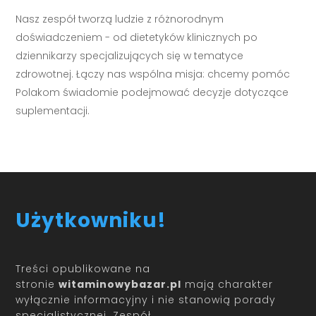
Nasz zespół tworzą ludzie z różnorodnym
doświadczeniem - od dietetyków klinicznych po
dziennikarzy specjalizujących się w tematyce
zdrowotnej. Łączy nas wspólna misja: chcemy pomóc
Polakom świadomie podejmować decyzje dotyczące
suplementacji.
Użytkowniku!
Treści opublikowane na
stronie
witaminowybazar.pl
mają charakter
wyłącznie informacyjny i nie stanowią porady
specjalistycznej. Zespół