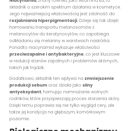
Niacynamid
, znany również jako witamina B3, to
składnik o szerokim spektrum działania w kosmetyce.
Jego najważniejszą właściwością jest zdolność do
rozjaśniania hiperpigmentacji
. Dzieje się tak dzięki
hamowaniu transportu melanosomów z
melanocytów do keratynocytów, co zapobiega
odkładaniu się melaniny w warstwach naskórka.
Ponadto niacynamid wykazuje właściwości
przeciwzapalne i antybakteryjne
, co jest kluczowe
w redukcji stanów zapalnych i problemów skórnych,
takich jak trądzik.
Dodatkowo, składnik ten wpływa na
zmniejszenie
produkcji sebum
oraz działa jako
silny
antyoksydant
, hamując namnażanie wolnych
rodników, które przyspieszają proces starzenia skóry.
Dzięki temu poprawia się nie tylko wygląd cery, ale
także jej kondycja na głębszym, komórkowym
poziomie.