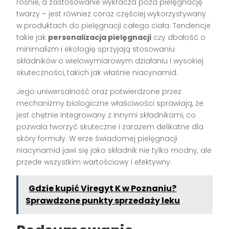
rośnie, a zastosowanie wykracza poza pielęgnację
twarzy – jest również coraz częściej wykorzystywany
w produktach do pielęgnacji całego ciała. Tendencje
takie jak
personalizacja pielęgnacji
czy dbałość o
minimalizm i ekologię sprzyjają stosowaniu
składników o wielowymiarowym działaniu i wysokiej
skuteczności, takich jak właśnie niacynamid.
Jego uniwersalność oraz potwierdzone przez
mechanizmy biologiczne właściwości sprawiają, że
jest chętnie integrowany z innymi składnikami, co
pozwala tworzyć skuteczne i zarazem delikatne dla
skóry formuły. W erze świadomej pielęgnacji
niacynamid jawi się jako składnik nie tylko modny, ale
przede wszystkim wartościowy i efektywny.
Gdzie kupić Viregyt K w Poznaniu?
Sprawdzone punkty sprzedaży leku