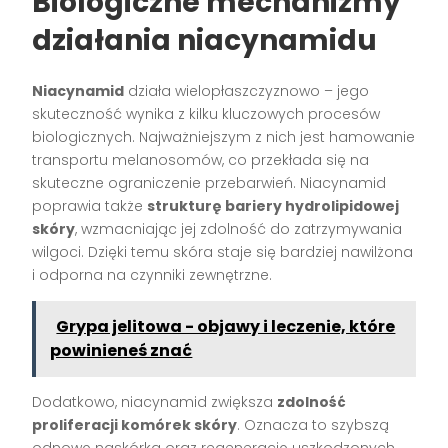
Biologiczne mechanizmy
działania niacynamidu
Niacynamid
działa wielopłaszczyznowo – jego
skuteczność wynika z kilku kluczowych procesów
biologicznych. Najważniejszym z nich jest hamowanie
transportu melanosomów, co przekłada się na
skuteczne ograniczenie przebarwień. Niacynamid
poprawia także
strukturę bariery hydrolipidowej
skóry
, wzmacniając jej zdolność do zatrzymywania
wilgoci. Dzięki temu skóra staje się bardziej nawilżona
i odporna na czynniki zewnętrzne.
Grypa jelitowa - objawy i leczenie, które
powinieneś znać
Dodatkowo, niacynamid zwiększa
zdolność
proliferacji komórek skóry
. Oznacza to szybszą
odnowę naskórka oraz regenerację uszkodzonych