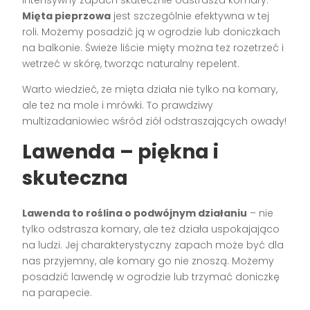
Mięta pieprzowa
jest szczególnie efektywna w tej
roli. Możemy posadzić ją w ogrodzie lub doniczkach
na balkonie. Świeże liście mięty można też rozetrzeć i
wetrzeć w skórę, tworząc naturalny repelent.
Warto wiedzieć, że mięta działa nie tylko na komary,
ale też na mole i mrówki. To prawdziwy
multizadaniowiec wśród ziół odstraszających owady!
Lawenda – piękna i
skuteczna
Lawenda to roślina o podwójnym działaniu
– nie
tylko odstrasza komary, ale też działa uspokajająco
na ludzi. Jej charakterystyczny zapach może być dla
nas przyjemny, ale komary go nie znoszą. Możemy
posadzić lawendę w ogrodzie lub trzymać doniczkę
na parapecie.