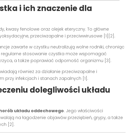
tka i ich znaczenie dla
dy, kwasy fenolowe oraz olejek eteryczny. To główne
tyoksydacyjne, przeciwzapalne i przeciwwirusowe [1][2].
je zawarte w czystku neutralizują wolne rodniki, chroniąc
e, regularne stosowanie czystka może wspomagać
cukrzyca, a także poprawiać odporność organizmu [3].
wiadają również za działanie przeciwzapalne i
 przy infekcjach i stanach zapalnych [1].
eczeniu dolegliwości układu
u chorób układu oddechowego
. Jego właściwości
walają na łagodzenie objawów przeziębień, grypy, a także
ch [2].