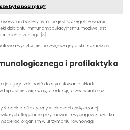
sze była pod ręką?
rusowymi i bakteryjnymi, co jest szczególnie ważne
ki działaniu immunomodulacyjnemu, możliwe jest
enie ich przebiegu [3].
wbólowo i wykrztuśnie, co zwiększa jego skuteczność w
nologicznego i profilaktyka
 jest jego zdolność do stymulowania układu
tej roślinie zwiększają produkcję przeciwciał oraz
lny środek profilaktyczny w okresach zwiększonej
zewlekłych. Regularne przyjmowanie wyciągów z czystka
 wspierać organizm w utrzymaniu równowagi