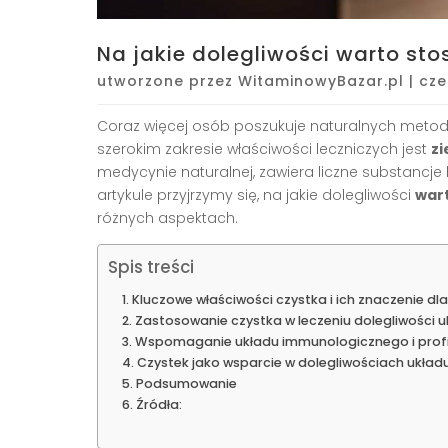
Na jakie dolegliwości warto sto
utworzone przez
WitaminowyBazar.pl
|
cze
Coraz więcej osób poszukuje naturalnych metod 
szerokim zakresie właściwości leczniczych jest
zi
medycynie naturalnej, zawiera liczne substancje
artykule przyjrzymy się, na jakie dolegliwości
war
różnych aspektach.
Spis treści
Kluczowe właściwości czystka i ich znaczenie dl
Zastosowanie czystka w leczeniu dolegliwości u
Wspomaganie układu immunologicznego i profi
Czystek jako wsparcie w dolegliwościach ukła
Podsumowanie
Źródła: