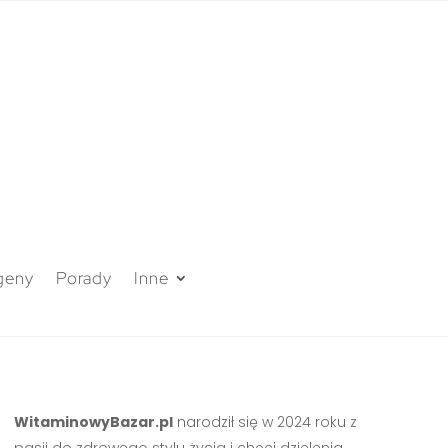
geny
Porady
Inne
WitaminowyBazar.pl
narodził się w 2024 roku z
pasji do zdrowego stylu życia i chęci dzielenia