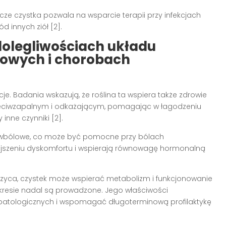
cze czystka pozwala na wsparcie terapii przy infekcjach
d innych ziół [2].
dolegliwościach układu
owych i chorobach
cje. Badania wskazują, że roślina ta wspiera także zdrowie
zeciwzapalnym i odkażającym, pomagając w łagodzeniu
inne czynniki [2].
eciwbólowe, co może być pomocne przy bólach
iejszeniu dyskomfortu i wspierają równowagę hormonalną
krzyca, czystek może wspierać metabolizm i funkcjonowanie
resie nadal są prowadzone. Jego właściwości
atologicznych i wspomagać długoterminową profilaktykę