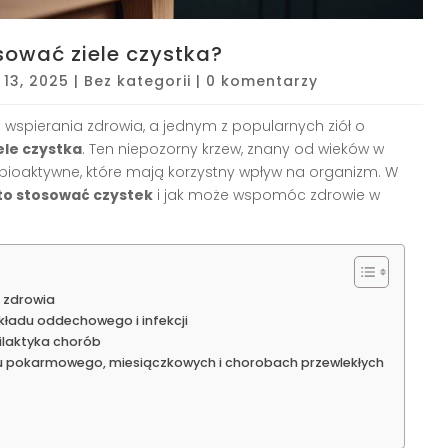
sować ziele czystka?
 13, 2025
|
Bez kategorii
|
0 komentarzy
wspierania zdrowia, a jednym z popularnych ziół o
ele czystka
. Ten niepozorny krzew, znany od wieków w
 bioaktywne, które mają korzystny wpływ na organizm. W
to stosować czystek
i jak może wspomóc zdrowie w
a zdrowia
kładu oddechowego i infekcji
laktyka chorób
du pokarmowego, miesiączkowych i chorobach przewlekłych