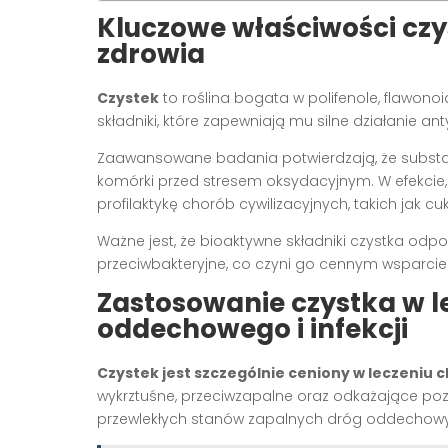
Kluczowe właściwości czys
zdrowia
Czystek
to roślina bogata w polifenole, flawonoi
składniki, które zapewniają mu silne działanie an
Zaawansowane badania potwierdzają, że substanc
komórki przed stresem oksydacyjnym. W efekci
profilaktykę chorób cywilizacyjnych, takich jak 
Ważne jest, że bioaktywne składniki czystka odpo
przeciwbakteryjne, co czyni go cennym wsparciem
Zastosowanie czystka w l
oddechowego i infekcji
Czystek jest szczególnie ceniony w leczeni
wykrztuśne, przeciwzapalne oraz odkażające poz
przewlekłych stanów zapalnych dróg oddechowy