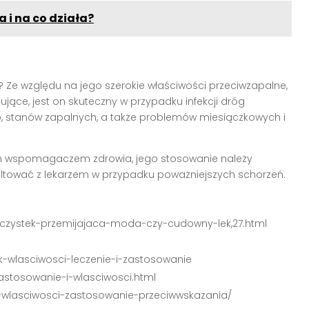
i na co działa?
? Ze względu na jego szerokie właściwości przeciwzapalne,
ące, jest on skuteczny w przypadku infekcji dróg
stanów zapalnych, a także problemów miesiączkowych i
ym wspomagaczem zdrowia, jego stosowanie należy
ltować z lekarzem w przypadku poważniejszych schorzeń.
ul/czystek-przemijajaca-moda-czy-cudowny-lek,27.html
ek-wlasciwosci-leczenie-i-zastosowanie
zastosowanie-i-wlasciwosci.html
ek-wlasciwosci-zastosowanie-przeciwwskazania/