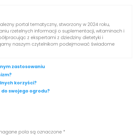
zależny portal tematyczny, stworzony w 2024 roku,
aniu rzetelnych informacji o suplementacji, witaminach i
łpracując z ekspertami z dziedziny dietetyki i
agamy naszym czytelnikom podejmować świadome
onnym zastosowaniu
nizm?
lnych korzyści?
ć do swojego ogrodu?
agane pola są oznaczone
*