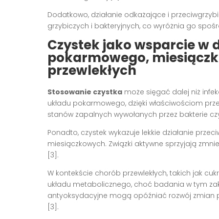
Dodatkowo, działanie odkażające i przeciwgrzybi
grzybiczych i bakteryjnych, co wyróżnia go spośró
Czystek jako wsparcie w 
pokarmowego, miesiączk
przewlekłych
Stosowanie czystka
może sięgać dalej niż infek
układu pokarmowego, dzięki właściwościom pr
stanów zapalnych wywołanych przez bakterie czy 
Ponadto, czystek wykazuje lekkie działanie prz
miesiączkowych. Związki aktywne sprzyjają zmn
[3].
W kontekście chorób przewlekłych, takich jak cu
układu metabolicznego, choć badania w tym zak
antyoksydacyjne mogą opóźniać rozwój zmian p
[3].