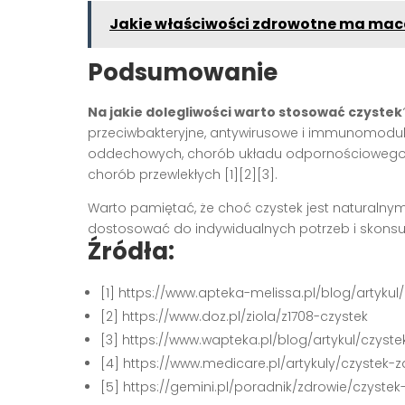
Jakie właściwości zdrowotne ma maca 
Podsumowanie
Na jakie dolegliwości warto stosować czystek
przeciwbakteryjne, antywirusowe i immunomoduluj
oddechowych, chorób układu odpornościowego, 
chorób przewlekłych [1][2][3].
Warto pamiętać, że choć czystek jest naturaln
dostosować do indywidualnych potrzeb i skonsu
Źródła:
[1] https://www.apteka-melissa.pl/blog/artyk
[2] https://www.doz.pl/ziola/z1708-czystek
[3] https://www.wapteka.pl/blog/artykul/czyst
[4] https://www.medicare.pl/artykuly/czystek-
[5] https://gemini.pl/poradnik/zdrowie/czyst