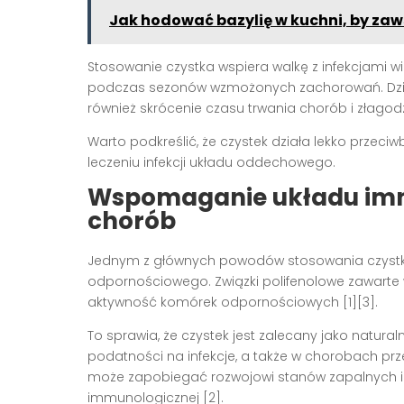
Jak hodować bazylię w kuchni, by zaw
Stosowanie czystka wspiera walkę z infekcjami wi
podczas sezonów wzmożonych zachorowań. Dzię
również skrócenie czasu trwania chorób i złagodz
Warto podkreślić, że czystek działa lekko przeci
leczeniu infekcji układu oddechowego.
Wspomaganie układu immu
chorób
Jednym z głównych powodów stosowania czystka
odpornościowego. Związki polifenolowe zawarte w 
aktywność komórek odpornościowych [1][3].
To sprawia, że czystek jest zalecany jako natura
podatności na infekcje, a także w chorobach pr
może zapobiegać rozwojowi stanów zapalnych i
immunologicznej [2].