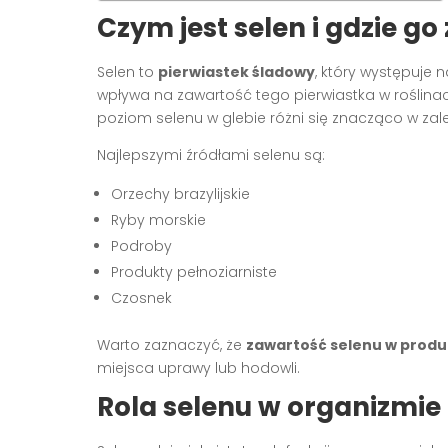
Czym jest selen i gdzie g
Selen to
pierwiastek śladowy
, który występuje 
wpływa na zawartość tego pierwiastka w roślinach,
poziom selenu w glebie różni się znacząco w za
Najlepszymi źródłami selenu są:
Orzechy brazylijskie
Ryby morskie
Podroby
Produkty pełnoziarniste
Czosnek
Warto zaznaczyć, że
zawartość selenu w prod
miejsca uprawy lub hodowli.
Rola selenu w organizmie