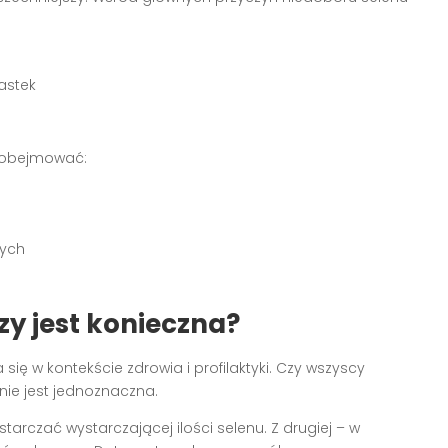
astek
i obejmować:
wych
zy jest konieczna?
się w kontekście zdrowia i profilaktyki. Czy wszyscy
ie jest jednoznaczna.
arczać wystarczającej ilości selenu. Z drugiej – w