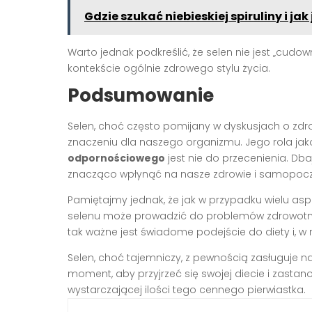
Gdzie szukać niebieskiej spiruliny i jak
Warto jednak podkreślić, że selen nie jest „cud
kontekście ogólnie zdrowego stylu życia.
Podsumowanie
Selen, choć często pomijany w dyskusjach o zd
znaczeniu dla naszego organizmu. Jego rola ja
odpornościowego
jest nie do przecenienia. D
znacząco wpłynąć na nasze zdrowie i samopocz
Pamiętajmy jednak, że jak w przypadku wielu asp
selenu może prowadzić do problemów zdrowotnyc
tak ważne jest świadome podejście do diety i, w r
Selen, choć tajemniczy, z pewnością zasługuje n
moment, aby przyjrzeć się swojej diecie i zast
wystarczającej ilości tego cennego pierwiastka.