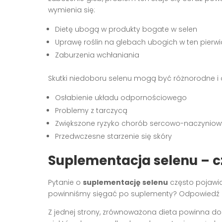
wymienia się:
Dietę ubogą w produkty bogate w selen
Uprawę roślin na glebach ubogich w ten pierwi
Zaburzenia wchłaniania
Skutki niedoboru selenu mogą być różnorodne 
Osłabienie układu odpornościowego
Problemy z tarczycą
Zwiększone ryzyko chorób sercowo-naczynio
Przedwczesne starzenie się skóry
Suplementacja selenu – c
Pytanie o
suplementację selenu
często pojawia 
powinniśmy sięgać po suplementy? Odpowiedź n
Z jednej strony, zrównoważona dieta powinna dost