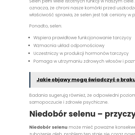
Selen pełni wiele istotnych funkcji w naszym ciele
oznacza, że chroni nasze komórki przed uszkodze
właściwość sprawia, że selen jest tak ceniony w p
Ponadto, selen:
Wspiera prawidłowe funkcjonowanie tarczycy
Wzmacnia układ odpornościowy
Uczestniczy w produkcji hormonów tarczycy
Pomaga w utrzymaniu zdrowych włosów i pazn
Jakie objawy mogą świadczyć o braku
Badania sugerują również, że odpowiedni pozi
samopoczucie i zdrowie psychiczne.
Niedobór selenu – przyczy
Niedobór selenu
może mieć poważne konsekwenc
zubożenie gleb, problem ten staje się coraz po