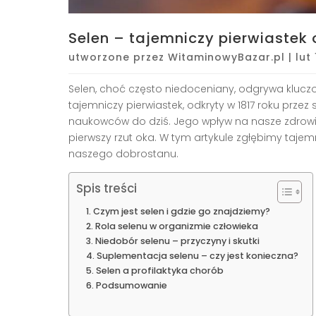
Selen – tajemniczy pierwiastek 
utworzone przez
WitaminowyBazar.pl
|
lut
Selen, choć często niedoceniany, odgrywa kluc
tajemniczy pierwiastek, odkryty w 1817 roku prz
naukowców do dziś. Jego wpływ na nasze zdrowie
pierwszy rzut oka. W tym artykule zgłębimy tajemn
naszego dobrostanu.
Spis treści
Czym jest selen i gdzie go znajdziemy?
Rola selenu w organizmie człowieka
Niedobór selenu – przyczyny i skutki
Suplementacja selenu – czy jest konieczna?
Selen a profilaktyka chorób
Podsumowanie