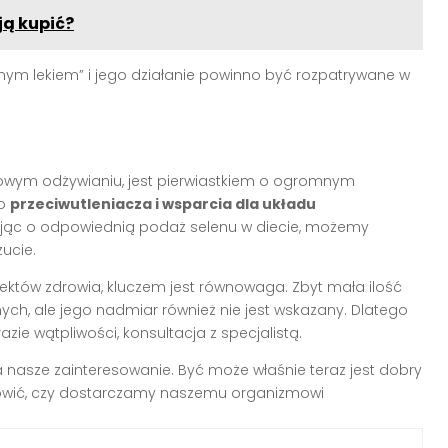
 ją kupić?
ownym lekiem” i jego działanie powinno być rozpatrywane w
rowym odżywianiu, jest pierwiastkiem o ogromnym
ko
przeciwutleniacza i wsparcia dla układu
bając o odpowiednią podaż selenu w diecie, możemy
ucie.
ektów zdrowia, kluczem jest równowaga. Zbyt mała ilość
h, ale jego nadmiar również nie jest wskazany. Dlatego
azie wątpliwości, konsultacja z specjalistą.
a nasze zainteresowanie. Być może właśnie teraz jest dobry
anowić, czy dostarczamy naszemu organizmowi