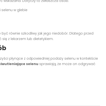
ć wskazana. Dotyczy to zwłaszcza osób:
 selenu w glebie
być równie szkodliwy jak jego niedobór. Dlatego przed
się z lekarzem lub dietetykiem.
ób
zyści płynące z odpowiedniej podaży selenu w kontekście
iwutleniające selenu
sprawiają, że może on odgrywać