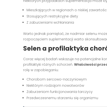
niektórych przypadkach suplementacja może by
Mieszkających w regionach o niskiej zawartości
Stosujących restrykcyjne diety
Z zaburzeniami wchłaniania
Warto jednak pamiętać, że nadmiar selenu może 
rozpoczęciem suplementacji warto skonsultować 
Selen a profilaktyka chor
Coraz więcej badań wskazuje na potencjalne kor
profilaktyki różnych schorzeń.
Właściwości przec
rolę w zapobieganiu:
Chorobom sercowo-naczyniowym
Niektórym rodzajom nowotworów
Zaburzeniom funkcjonowania tarczycy
Przedwczesnemu starzeniu się organizmu