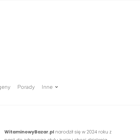
geny
Porady
Inne
WitaminowyBazar.pl
narodził się w 2024 roku z
pasji do zdrowego stylu życia i chęci dzielenia