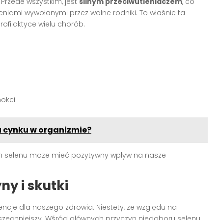
. Przede wszystkim, jest
silnym przeciwutleniaczem
, co
niami wywołanymi przez wolne rodniki. To właśnie ta
rofilaktyce wielu chorób.
okci
 cynku w organizmie?
om selenu może mieć pozytywny wpływ na nasze
ny i skutki
je dla naszego zdrowia. Niestety, ze względu na
wszechniejszy. Wśród głównych przyczyn niedoboru selenu