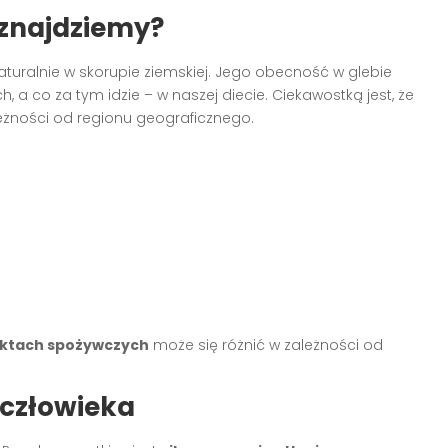
o znajdziemy?
naturalnie w skorupie ziemskiej. Jego obecność w glebie
 a co za tym idzie – w naszej diecie. Ciekawostką jest, że
leżności od regionu geograficznego.
uktach spożywczych
może się różnić w zależności od
 człowieka