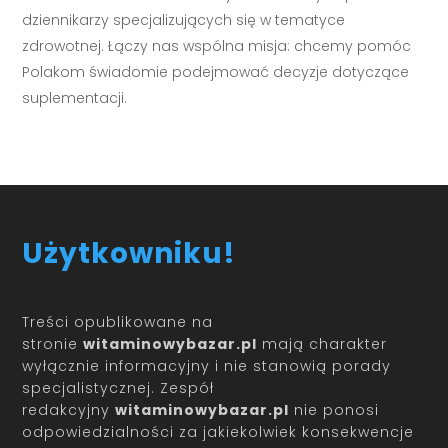
dziennikarzy specjalizujących się w tematyce
zdrowotnej. Łączy nas wspólna misja: chcemy pomóc
Polakom świadomie podejmować decyzje dotyczące
suplementacji.
Użytkowniku!
Treści opublikowane na
stronie
witaminowybazar.pl
mają charakter
wyłącznie informacyjny i nie stanowią porady
specjalistycznej. Zespół
redakcyjny
witaminowybazar.pl
nie ponosi
odpowiedzialności za jakiekolwiek konsekwencje