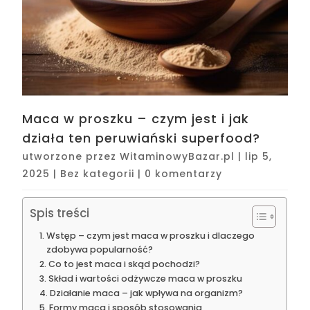
Maca w proszku – czym jest i jak
działa ten peruwiański superfood?
utworzone przez
WitaminowyBazar.pl
|
lip 5,
2025
|
Bez kategorii
|
0 komentarzy
Spis treści
Wstęp – czym jest maca w proszku i dlaczego
zdobywa popularność?
Co to jest maca i skąd pochodzi?
Skład i wartości odżywcze maca w proszku
Działanie maca – jak wpływa na organizm?
Formy maca i sposób stosowania