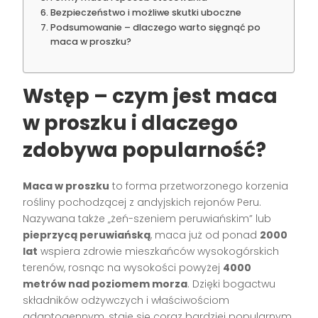
Bezpieczeństwo i możliwe skutki uboczne
Podsumowanie – dlaczego warto sięgnąć po
maca w proszku?
Wstęp – czym jest maca
w proszku i dlaczego
zdobywa popularność?
Maca w proszku
to forma przetworzonego korzenia
rośliny pochodzącej z andyjskich rejonów Peru.
Nazywana także „żeń-szeniem peruwiańskim” lub
pieprzycą peruwiańską
, maca już od ponad
2000
lat
wspiera zdrowie mieszkańców wysokogórskich
terenów, rosnąc na wysokości powyżej
4000
metrów nad poziomem morza
. Dzięki bogactwu
składników odżywczych i właściwościom
adaptogennym, staje się coraz bardziej popularnym