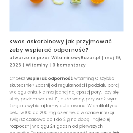
Kwas askorbinowy jak przyjmować
żeby wspierać odporność?
utworzone przez
WitaminowyBazar.pl
|
maj 19,
2026
|
Witaminy
|
0 komentarzy
Chcesz
wspierać odporność
witaminą C szybko i
skutecznie? Zacznij od regularności i podziału porcji
w ciągu dnia. Nie ma jednej najlepszej pory, liczy się
stały poziom we krwi. Pij dużo wody, przy wrażliwym
żołądku wybieraj formy buforowane. W profilaktyce
celuj w 100 do 200 mg dziennie, a w czasie infekcji
zwiększ czasowo do 1 do 2 g na dobę i najlepiej
rozpocznij w ciągu 24 godzin od pierwszych
objawów. To najprostsza odpowiedź na pytanie
jak