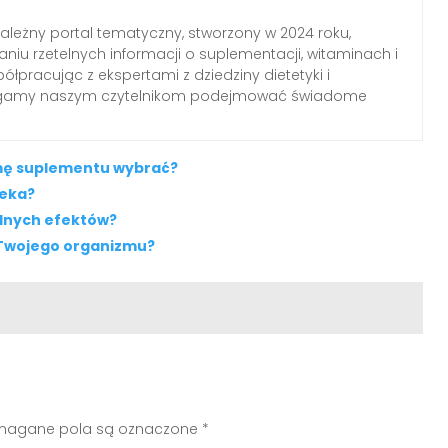
zależny portal tematyczny, stworzony w 2024 roku,
aniu rzetelnych informacji o suplementacji, witaminach i
łpracując z ekspertami z dziedziny dietetyki i
agamy naszym czytelnikom podejmować świadome
ormę suplementu wybrać?
ieka?
alnych efektów?
 Twojego organizmu?
agane pola są oznaczone
*