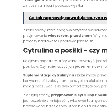
zmęczenia mięśni podczas wysiłku.
Co tak naprawdę powoduje tauryna w
Z kolei osoby, które chcą wykorzystać właściwośc
przyjmowanie
wieczorem, przed snem
. W tym 
procesy naprawcze i poprawić jakość snu.
Cytrulina a posiłki – czy 
Kolejnym aspektem, który warto rozważyć, jest 
posiłków. Czy lepiej łączyć ją z jedzeniem, czy
Suplementacja cytruliny na czczo
może przyczy
korzystne, jeśli zależy nam na szybkim efekcie, n
mogą odczuwać lekki dyskomfort żołądkowy przy 
Z drugiej strony,
przyjmowanie cytruliny z posi
jednocześnie zmniejszyć ryzyko ewentualnych d
preferowana przez osoby, które planują długotr