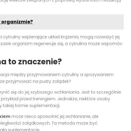
 organizmie?
i cytruliny wspierające układ krążenia, mogą rozważyć jej
czasie organizm regeneruje się, a cytrulina może wspomóc
ma to znaczenie?
relacja między przyjmowaniem cytruliny a spożywaniem
 może przyjmować na pusty żołądek?
nić się do jej szybszego wchłaniania. Jest to szczególnie
a przykład przed treningiem. Jednakże, niektóre osoby
takiej formie suplementacji.
łkiem
może nieco spowolnić jej wchłanianie, ale
olegliwości żołądkowych. Ta metoda może być
wałą suplementację.