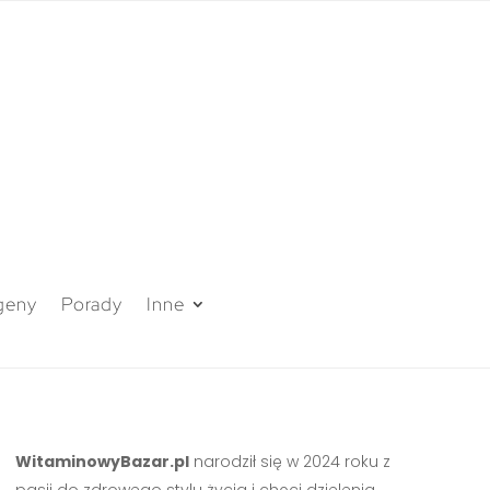
geny
Porady
Inne
WitaminowyBazar.pl
narodził się w 2024 roku z
pasji do zdrowego stylu życia i chęci dzielenia