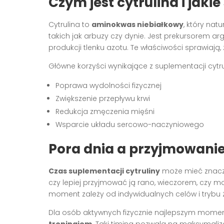
Czym jest cytrulina i jakie
Cytrulina to
aminokwas niebiałkowy
, który nat
takich jak arbuzy czy dynie. Jest prekursorem arg
produkcji tlenku azotu. Te właściwości sprawiają,
Główne korzyści wynikające z suplementacji cytrul
Poprawa wydolności fizycznej
Zwiększenie przepływu krwi
Redukcja zmęczenia mięśni
Wsparcie układu sercowo-naczyniowego
Pora dnia a przyjmowanie
Czas suplementacji cytruliny
może mieć znaczą
czy lepiej przyjmować ją rano, wieczorem, czy mo
moment zależy od indywidualnych celów i trybu ż
Dla osób aktywnych fizycznie najlepszym moment
treningiem
. Taki timing pozwala na maksymaliz