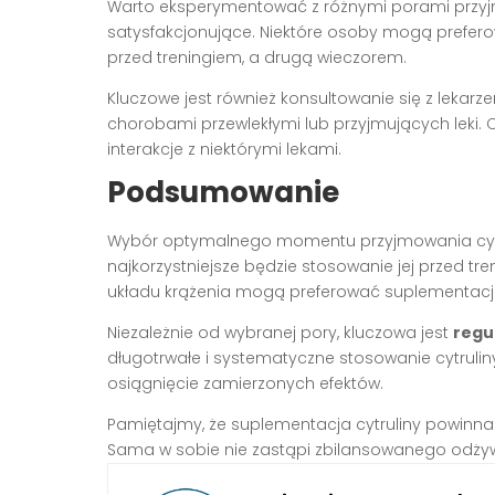
Warto eksperymentować z różnymi porami przyjm
satysfakcjonujące. Niektóre osoby mogą prefe
przed treningiem, a drugą wieczorem.
Kluczowe jest również konsultowanie się z lekarz
chorobami przewlekłymi lub przyjmujących leki. 
interakcje z niektórymi lekami.
Podsumowanie
Wybór optymalnego momentu przyjmowania cytru
najkorzystniejsze będzie stosowanie jej przed t
układu krążenia mogą preferować suplementacj
Niezależnie od wybranej pory, kluczowa jest
regu
długotrwałe i systematyczne stosowanie cytruliny
osiągnięcie zamierzonych efektów.
Pamiętajmy, że suplementacja cytruliny powinna 
Sama w sobie nie zastąpi zbilansowanego odżywia