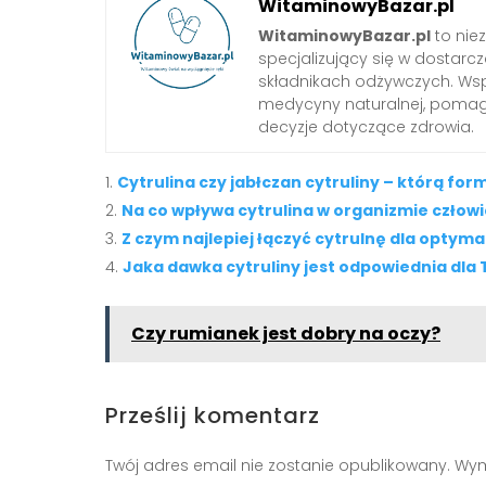
WitaminowyBazar.pl
WitaminowyBazar.pl
to nie
specjalizujący się w dostarcz
składnikach odżywczych. Wspó
medycyny naturalnej, pom
decyzje dotyczące zdrowia.
Cytrulina czy jabłczan cytruliny – którą f
Na co wpływa cytrulina w organizmie człow
Z czym najlepiej łączyć cytrulnę dla optym
Jaka dawka cytruliny jest odpowiednia dla
Czy rumianek jest dobry na oczy?
Prześlij komentarz
Twój adres email nie zostanie opublikowany.
Wym