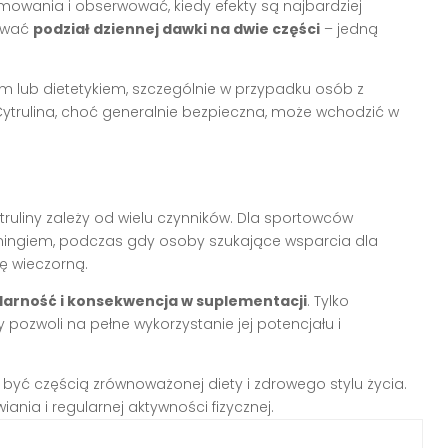
owania i obserwować, kiedy efekty są najbardziej
rować
podział dziennej dawki na dwie części
– jedną
em lub dietetykiem, szczególnie w przypadku osób z
Cytrulina, choć generalnie bezpieczna, może wchodzić w
liny zależy od wielu czynników. Dla sportowców
reningiem, podczas gdy osoby szukające wsparcia dla
ę wieczorną.
larność i konsekwencja w suplementacji
. Tylko
 pozwoli na pełne wykorzystanie jej potencjału i
być częścią zrównoważonej diety i zdrowego stylu życia.
nia i regularnej aktywności fizycznej.