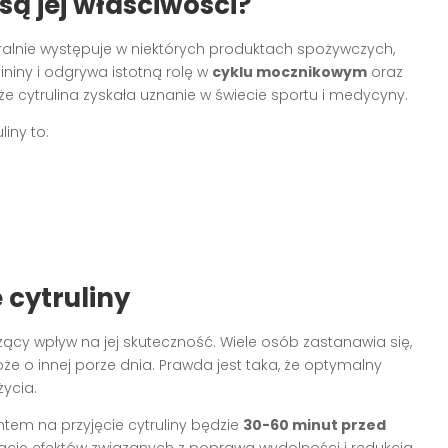
 są jej właściwości?
uralnie występuje w niektórych produktach spożywczych,
ininy i odgrywa istotną rolę w
cyklu mocznikowym
oraz
 że cytrulina zyskała uznanie w świecie sportu i medycyny.
iny to:
 cytruliny
cy wpływ na jej skuteczność. Wiele osób zastanawia się,
że o innej porze dnia. Prawda jest taka, że optymalny
ycia.
em na przyjęcie cytruliny będzie
30-60 minut przed
ację efektów związanych z poprawą wydolności i redukcją