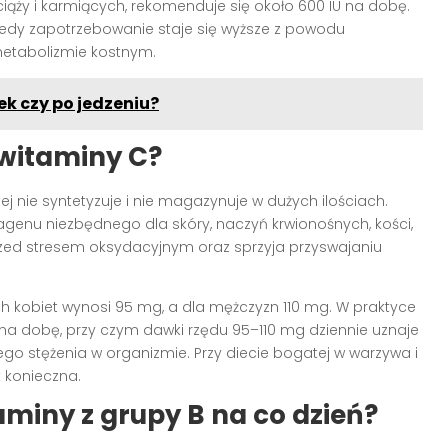
w ciąży i karmiących, rekomenduje się około 600 IU na dobę.
 kiedy zapotrzebowanie staje się wyższe z powodu
 metabolizmie kostnym.
ek czy po jedzeniu?
 witaminy C?
j nie syntetyzuje i nie magazynuje w dużych ilościach.
lagenu niezbędnego dla skóry, naczyń krwionośnych, kości,
zed stresem oksydacyjnym oraz sprzyja przyswajaniu
 kobiet wynosi 95 mg, a dla mężczyzn 110 mg. W praktyce
na dobę, przy czym dawki rzędu 95–110 mg dziennie uznaje
o stężenia w organizmie. Przy diecie bogatej w warzywa i
 konieczna.
miny z grupy B na co dzień?