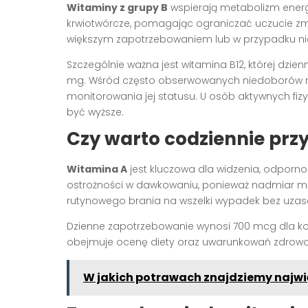
Witaminy z grupy B
wspierają metabolizm energ
krwiotwórcze, pomagając ograniczać uczucie z
większym zapotrzebowaniem lub w przypadku n
Szczególnie ważna jest witamina B12, której dzi
mg. Wśród często obserwowanych niedoborów no
monitorowania jej statusu. U osób aktywnych fi
być wyższe.
Czy warto codziennie pr
Witamina A
jest kluczowa dla widzenia, odporno
ostrożności w dawkowaniu, ponieważ nadmiar moż
rutynowego brania na wszelki wypadek bez uzas
Dzienne zapotrzebowanie wynosi 700 mcg dla ko
obejmuje ocenę diety oraz uwarunkowań zdrow
W jakich potrawach znajdziemy najwi