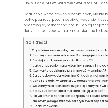
utworzone przez
WitaminowyBazar.pl
|
cze
Codziennie warto myśleć o witaminach, ale nie 
realne potrzeby, potem dobieraj wsparcie. Kluczo
podstawą są różnorodne posiłki. Poniżej znajdzi
danych zapotrzebowania, z naciskiem na to, kied
Spis treści
Czy istnieje uniwersalny zestaw witamin do cod
Dlaczego właśnie witamina D zasługuje na cod
Co daje codzienna podaż witaminy C?
Jakie znaczenie mają witaminy z grupy B na co 
Czy warto codziennie przyjmować witaminę A?
Za co odpowiada witamina K i kiedy o niej pami
Jaką rolę pełni witamina E w codziennej profilak
Co z innymi składnikami często łączonymi z wi
Kiedy suplementacja ma sens i jak ją układać?
Ile witamin dziennie jest bezpieczne i skuteczne
Na czym polega zależne od stylu życia zapotrz
Podsumowanie