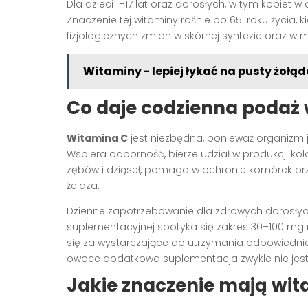
Dla dzieci 1–17 lat oraz dorosłych, w tym kobiet 
Znaczenie tej witaminy rośnie po 65. roku życia,
fizjologicznych zmian w skórnej syntezie oraz w
Witaminy - lepiej łykać na pusty żołąd
Co daje codzienna podaż
Witamina C
jest niezbędna, ponieważ organizm je
Wspiera odporność, bierze udział w produkcji ko
zębów i dziąseł, pomaga w ochronie komórek pr
żelaza.
Dzienne zapotrzebowanie dla zdrowych dorosłych
suplementacyjnej spotyka się zakres 30–100 mg 
się za wystarczające do utrzymania odpowiednieg
owoce dodatkowa suplementacja zwykle nie jest
Jakie znaczenie mają wita