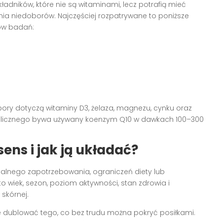
ładników, które nie są witaminami, lecz potrafią mieć
nia niedoborów. Najczęściej rozpatrywane to poniższe
ków badań:
bory dotyczą witaminy D3, żelaza, magnezu, cynku oraz
olicznego bywa używany koenzym Q10 w dawkach 100–300
ns i jak ją układać?
ealnego zapotrzebowania, ograniczeń diety lub
 wiek, sezon, poziom aktywności, stan zdrowia i
skórnej.
nie dublować tego, co bez trudu można pokryć posiłkami.