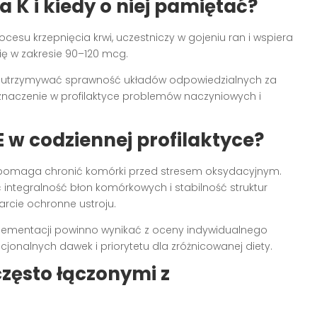
K i kiedy o niej pamiętać?
esu krzepnięcia krwi, uczestniczy w gojeniu ran i wspiera
ię w zakresie 90–120 mcg.
a utrzymywać sprawność układów odpowiedzialnych za
 znaczenie w profilaktyce problemów naczyniowych i
E w codziennej profilaktyce?
li pomaga chronić komórki przed stresem oksydacyjnym.
ntegralność błon komórkowych i stabilność struktur
arcie ochronne ustroju.
uplementacji powinno wynikać z oceny indywidualnego
jonalnych dawek i priorytetu dla zróżnicowanej diety.
często łączonymi z