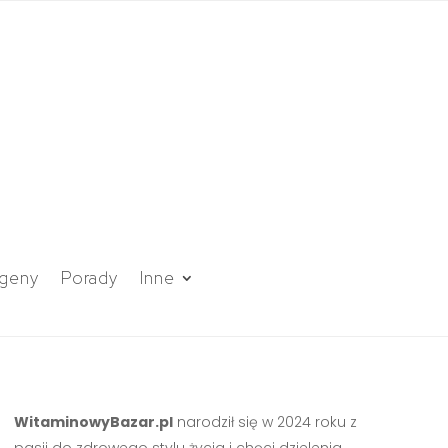
geny
Porady
Inne
WitaminowyBazar.pl
narodził się w 2024 roku z
pasji do zdrowego stylu życia i chęci dzielenia