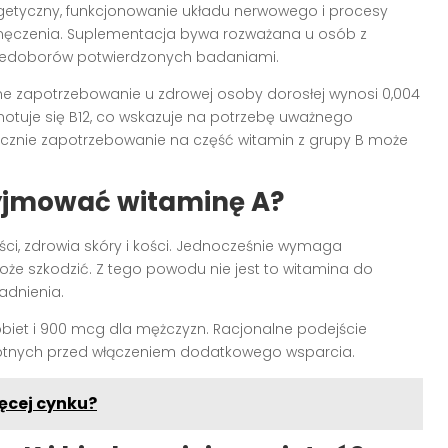
etyczny, funkcjonowanie układu nerwowego i procesy
męczenia. Suplementacja bywa rozważana u osób z
iedoborów potwierdzonych badaniami.
enne zapotrzebowanie u zdrowej osoby dorosłej wynosi 0,004
tuje się B12, co wskazuje na potrzebę uważnego
zycznie zapotrzebowanie na część witamin z grupy B może
zyjmować witaminę A?
ści, zdrowia skóry i kości. Jednocześnie wymaga
e szkodzić. Z tego powodu nie jest to witamina do
adnienia.
biet i 900 mcg dla mężczyzn. Racjonalne podejście
otnych przed włączeniem dodatkowego wsparcia.
ęcej cynku?