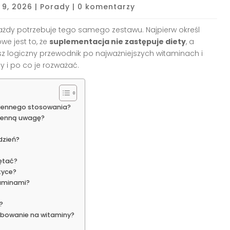
 9, 2026
|
Porady
|
0 komentarzy
każdy potrzebuje tego samego zestawu. Najpierw określ
we jest to, że
suplementacja nie zastępuje diety
, a
esz logiczny przewodnik po najważniejszych witaminach i
y i po co je rozważać.
ziennego stosowania?
zienną uwagę?
dzień?
ętać?
tyce?
taminami?
?
ebowanie na witaminy?