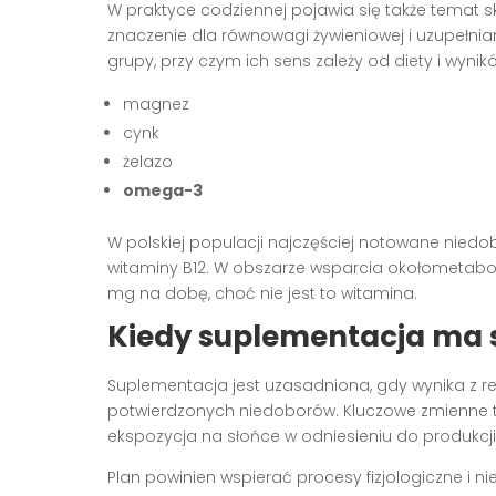
W praktyce codziennej pojawia się także temat sk
znaczenie dla równowagi żywieniowej i uzupełnia
grupy, przy czym ich sens zależy od diety i wyni
magnez
cynk
żelazo
omega-3
W polskiej populacji najczęściej notowane niedo
witaminy B12. W obszarze wsparcia okołometab
mg na dobę, choć nie jest to witamina.
Kiedy suplementacja ma se
Suplementacja jest uzasadniona, gdy wynika z r
potwierdzonych niedoborów. Kluczowe zmienne to
ekspozycja na słońce w odniesieniu do produkcji 
Plan powinien wspierać procesy fizjologiczne i 