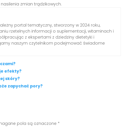
 nasilenia zmian trądzikowych.
zależny portal tematyczny, stworzony w 2024 roku,
aniu rzetelnych informacji o suplementacji, witaminach i
łpracując z ekspertami z dziedziny dietetyki i
agamy naszym czytelnikom podejmować świadome
zczami?
je efekty?
ej skóry?
może zapychać pory?
agane pola są oznaczone
*