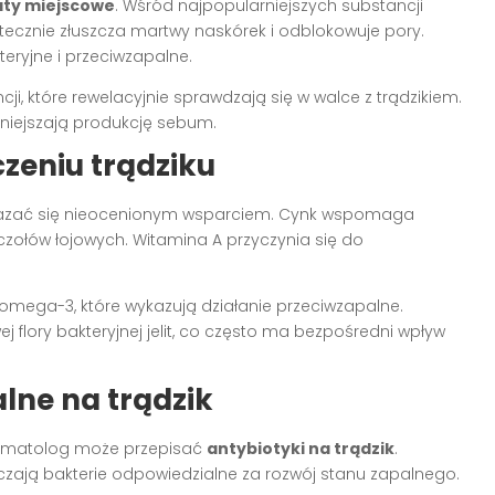
ty miejscowe
. Wśród najpopularniejszych substancji
utecznie złuszcza martwy naskórek i odblokowuje pory.
eryjne i przeciwzapalne.
ji, które rewelacyjnie sprawdzają się w walce z trądzikiem.
niejszają produkcję sebum.
zeniu trądziku
zać się nieocenionym wsparciem. Cynk wspomaga
czołów łojowych. Witamina A przyczynia się do
mega-3, które wykazują działanie przeciwzapalne.
flory bakteryjnej jelit, co często ma bezpośredni wpływ
alne na trądzik
ermatolog może przepisać
antybiotyki na trądzik
.
lczają bakterie odpowiedzialne za rozwój stanu zapalnego.