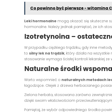
Co powinno być pierwsze - witamina C
Leki hormonalne
mogą okazać się skuteczne szc
hormonalne. Należy jednak pamiętać, że ich stoso
Izotretynoina – ostateczn
W przypadku ciężkiego trądziku, gdy inne metody
to
silny lek na trądzik
, który działa na wszystk
stosowanie wymaga ścisłej kontroli lekarskiej ze
Naturalne środki wspoma
Warto wspomnieć o
naturalnych metodach lec
łagodzące. Olejek z drzewa herbacianego posiad
Zielona herbata, stosowana zarówno zewnętrznie
dzięki swoim właściwościom przeciwutleniającym
Pamiętaj, że wybór odpowiedniego środka powin