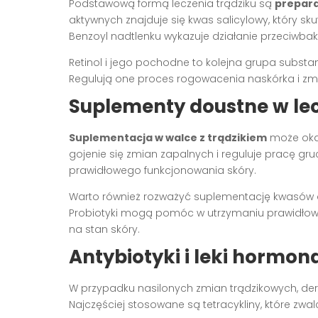
Podstawową formą leczenia trądziku są
prepara
aktywnych znajduje się kwas salicylowy, który sk
Benzoyl nadtlenku wykazuje działanie przeciwbakt
Retinol i jego pochodne to kolejna grupa substanc
Regulują one proces rogowacenia naskórka i zm
Suplementy doustne w lec
Suplementacja w walce z trądzikiem
może oka
gojenie się zmian zapalnych i reguluje pracę gru
prawidłowego funkcjonowania skóry.
Warto również rozważyć suplementację kwasów o
Probiotyki mogą pomóc w utrzymaniu prawidłowej 
na stan skóry.
Antybiotyki i leki hormon
W przypadku nasilonych zmian trądzikowych, d
Najczęściej stosowane są tetracykliny, które zwa