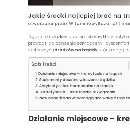
Jakie środki najlepiej brać na t
utworzone przez
WitaminowyBazar.pl
|
mar
Trądzik to uciążliwy problem skórny, który dotyka
prowadzi do obniżenia samooceny i dyskomfortu 
skutecznych
środków na trądzik
, które mogą p
Spis treści
Działanie miejscowe – kremy i żele na trądzik
Suplementy doustne w leczeniu trądziku
Antybiotyki i leki hormonalne na trądzik
Izotretynoina – ostateczne rozwiązanie
Naturalne środki wspomagające walkę z trądzi
Działanie miejscowe – kre