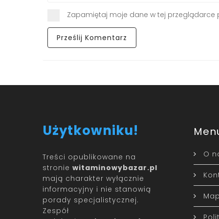
Zapamiętaj moje dane w tej przeglądarce 
Użytkowniku!
Men
O n
Treści opublikowane na
stronie
witaminowybazar.pl
Kon
mają charakter wyłącznie
informacyjny i nie stanowią
Map
porady specjalistycznej.
Zespół
Pol