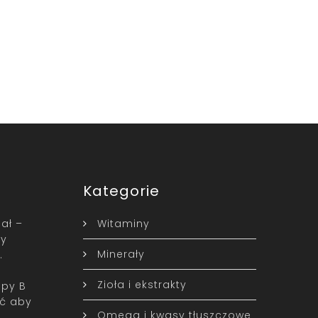
Kategorie
pał –
Witaminy
zy
Minerały
…
Zioła i ekstrakty
upy B
ć aby
Omega i kwasy tłuszczowe
…