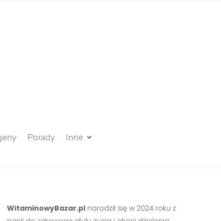
geny
Porady
Inne
WitaminowyBazar.pl
narodził się w 2024 roku z
pasji do zdrowego stylu życia i chęci dzielenia