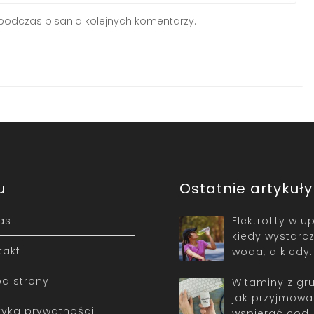
podczas pisania kolejnych komentarzy.
u
Ostatnie artykuły
as
Elektrolity w u
kiedy wystarc
takt
woda, a kiedy
a strony
Witaminy z gr
jak przyjmowa
ityka prywatności
wspierać cod