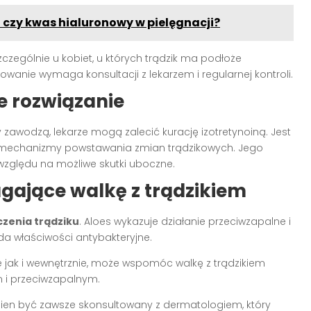
 czy kwas hialuronowy w pielęgnacji?
zególnie u kobiet, u których trądzik ma podłoże
wanie wymaga konsultacji z lekarzem i regularnej kontroli.
e rozwiązanie
 zawodzą, lekarze mogą zalecić kurację izotretynoiną. Jest
ie mechanizmy powstawania zmian trądzikowych. Jego
 względu na możliwe skutki uboczne.
gające walkę z trądzikiem
zenia trądziku
. Aloes wykazuje działanie przeciwzapalne i
a właściwości antybakteryjne.
 jak i wewnętrznie, może wspomóc walkę z trądzikiem
 i przeciwzapalnym.
ien być zawsze skonsultowany z dermatologiem, który