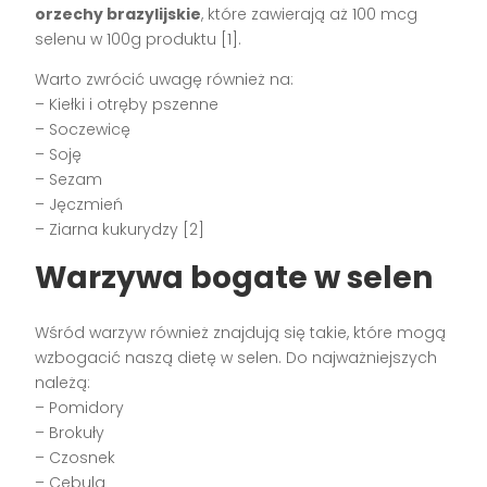
orzechy brazylijskie
, które zawierają aż 100 mcg
selenu w 100g produktu [1].
Warto zwrócić uwagę również na:
– Kiełki i otręby pszenne
– Soczewicę
– Soję
– Sezam
– Jęczmień
– Ziarna kukurydzy [2]
Warzywa bogate w selen
Wśród warzyw również znajdują się takie, które mogą
wzbogacić naszą dietę w selen. Do najważniejszych
należą:
– Pomidory
– Brokuły
– Czosnek
– Cebula