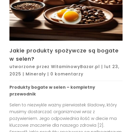
Jakie produkty spożywcze są bogate
w selen?
utworzone przez
WitaminowyBazar.pl
|
lut 23,
2025
|
Minerały
|
0 komentarzy
Produkty bogate w selen – kompletny
przewodnik
Selen to niezwykle ważny pierwiastek śladowy, który
musimy dostarczać organizmowi wraz z
pożywieniem. Jego odpowiednia ilość w diecie ma
kluczowe znaczenie dla naszego zdrowia [2].
Sprawdź, jakie produkty spożywcze są najbogatszym