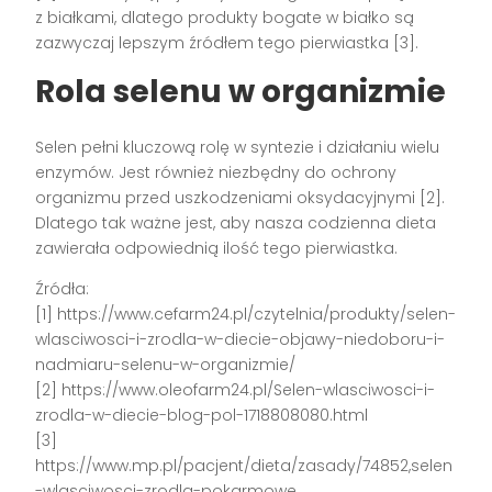
z białkami, dlatego produkty bogate w białko są
zazwyczaj lepszym źródłem tego pierwiastka [3].
Rola selenu w organizmie
Selen pełni kluczową rolę w syntezie i działaniu wielu
enzymów. Jest również niezbędny do ochrony
organizmu przed uszkodzeniami oksydacyjnymi [2].
Dlatego tak ważne jest, aby nasza codzienna dieta
zawierała odpowiednią ilość tego pierwiastka.
Źródła:
[1] https://www.cefarm24.pl/czytelnia/produkty/selen-
wlasciwosci-i-zrodla-w-diecie-objawy-niedoboru-i-
nadmiaru-selenu-w-organizmie/
[2] https://www.oleofarm24.pl/Selen-wlasciwosci-i-
zrodla-w-diecie-blog-pol-1718808080.html
[3]
https://www.mp.pl/pacjent/dieta/zasady/74852,selen
-wlasciwosci-zrodla-pokarmowe