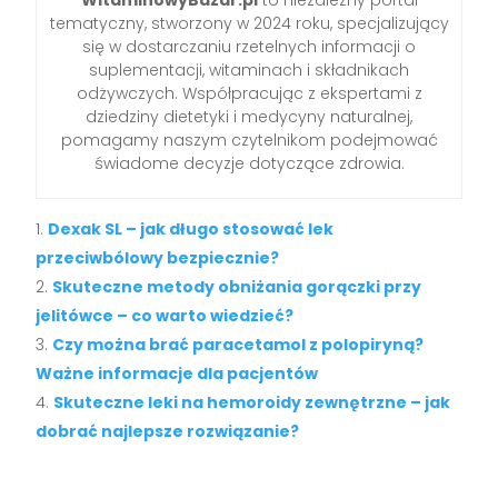
WitaminowyBazar.pl
to niezależny portal
tematyczny, stworzony w 2024 roku, specjalizujący
się w dostarczaniu rzetelnych informacji o
suplementacji, witaminach i składnikach
odżywczych. Współpracując z ekspertami z
dziedziny dietetyki i medycyny naturalnej,
pomagamy naszym czytelnikom podejmować
świadome decyzje dotyczące zdrowia.
Dexak SL – jak długo stosować lek
przeciwbólowy bezpiecznie?
Skuteczne metody obniżania gorączki przy
jelitówce – co warto wiedzieć?
Czy można brać paracetamol z polopiryną?
Ważne informacje dla pacjentów
Skuteczne leki na hemoroidy zewnętrzne – jak
dobrać najlepsze rozwiązanie?