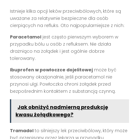
Istnieje kilka opcji leków przeciwbólowych, które są
uważane za relatywnie bezpieczne dla osób
cierpiących na refluks. Oto najpopularniejsze z nich:
Paracetamol
jest często pierwszym wyborem w
przypadku bólu u osób z refluksem. Nie działa
drażniąco na żołądek i jest ogólnie dobrze
tolerowany.
Ibuprofen w powłoczce dojelitowej
może być
stosowany okazjonalnie, jeśli paracetamol nie
przynosi ulgi. Powłoczka chroni żołądek przed
bezpośrednim kontaktem z substancją czynną.
Jak obniżyć nadmierną produkcję
kwasu żołądkowego?
Tramadol
to silniejszy lek przeciwbólowy, który może
być przepisany przez lekarza w przypadku