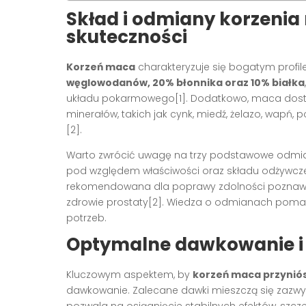
Skład i odmiany korzeni
skuteczności
Korzeń maca
charakteryzuje się bogatym profil
węglowodanów, 20% błonnika oraz 10% białka
układu pokarmowego[1]. Dodatkowo, maca dostarcz
minerałów, takich jak cynk, miedź, żelazo, wapń, 
[2].
Warto zwrócić uwagę na trzy podstawowe odmiany
pod względem właściwości oraz składu odżywcze
rekomendowana dla poprawy zdolności poznawc
zdrowie prostaty[2]. Wiedza o odmianach pomag
potrzeb.
Optymalne dawkowanie i 
Kluczowym aspektem, by
korzeń maca przyniós
dawkowanie. Zalecane dawki mieszczą się zazwy
pozwala na osiągnięcie stabilnych efektów, szcz