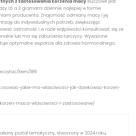
otnych z zastosowania korzenia macy
kluczowe jest
y 1,5 a 3 gramami dziennie, najlepiej w formie
eniami producenta. Znajomość odmiany macy i jej
tację do indywidualnych potrzeb, zwiększając
ować ostrożność i w razie wątpliwości konsultować się ze
ormonalne lub ma się zaburzenia tarczycy. Wyważone
tuje optymalne wsparcie dla zdrowia hormonalnego,
zeczytac/item/189
-stosowac-jakie-ma-wlasciwosci-jak-dawkowac-korzen-
zy/korzen-maca-wlasciwosci-i-zastosowanie/
zależny portal tematyczny, stworzony w 2024 roku,