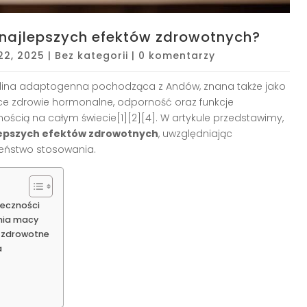
najlepszych efektów zdrowotnych?
 22, 2025
|
Bez kategorii
|
0 komentarzy
ślina adaptogenna pochodząca z Andów, znana także jako
jące zdrowie hormonalne, odporność oraz funkcje
ością na całym świecie[1][2][4]. W artykule przedstawimy,
lepszych efektów zdrowotnych
, uwzględniając
eństwo stosowania.
teczności
nia macy
i zdrowotne
a