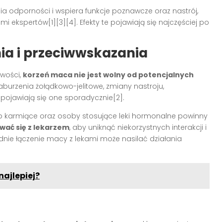
a odporności i wspiera funkcje poznawcze oraz nastrój,
 ekspertów[1][3][4]. Efekty te pojawiają się najczęściej po
ia i przeciwwskazania
wości,
korzeń maca nie jest wolny od potencjalnych
zaburzenia żołądkowo-jelitowe, zmiany nastroju,
pojawiają się one sporadycznie[2].
ub karmiące oraz osoby stosujące leki hormonalne powinny
wać się z lekarzem
, aby uniknąć niekorzystnych interakcji i
dnie łączenie macy z lekami może nasilać działania
najlepiej?