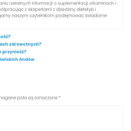
aniu rzetelnych informacji o suplementacji, witaminach i
łpracując z ekspertami z dziedziny dietetyki i
agamy naszym czytelnikom podejmować świadome
ność?
iach zdrowotnych?
 przynieść?
wiańskich Andów
agane pola są oznaczone
*