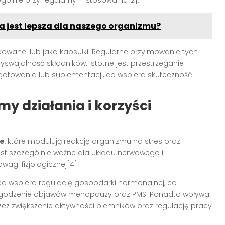
ma jest lepsza dla naszego organizmu?
owanej lub jako kapsułki. Regularne przyjmowanie tych
zyswajalność składników. Istotne jest przestrzeganie
otowania lub suplementacji, co wspiera skuteczność
 działania i korzyści
ne
, które modulują reakcję organizmu na stres oraz
est szczególnie ważne dla układu nerwowego i
gi fizjologicznej[4].
a wspiera regulację gospodarki hormonalnej, co
 łagodzenie objawów menopauzy oraz PMS. Ponadto wpływa
zez zwiększenie aktywności plemników oraz regulację pracy