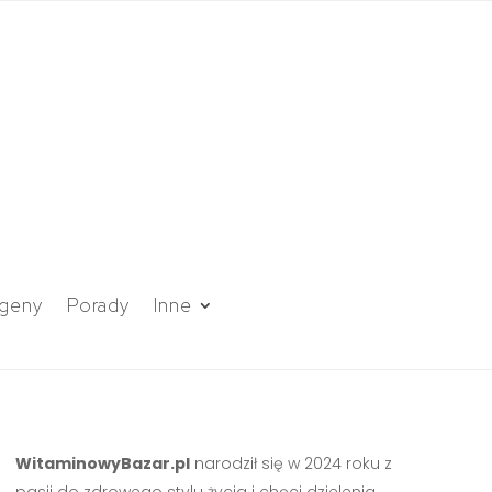
geny
Porady
Inne
WitaminowyBazar.pl
narodził się w 2024 roku z
pasji do zdrowego stylu życia i chęci dzielenia