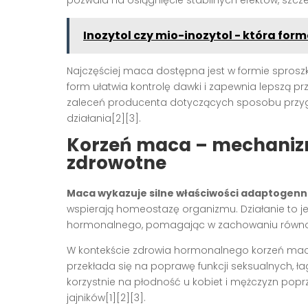
Inozytol czy mio-inozytol - która for
Najczęściej maca dostępna jest w formie sproszk
form ułatwia kontrolę dawki i zapewnia lepszą pr
zaleceń producenta dotyczących sposobu przyg
działania[2][3].
Korzeń maca – mechanizmy
zdrowotne
Maca wykazuje silne właściwości adaptogen
wspierają homeostazę organizmu. Działanie to j
hormonalnego, pomagając w zachowaniu równowa
W kontekście zdrowia hormonalnego korzeń mac
przekłada się na poprawę funkcji seksualnych,
korzystnie na płodność u kobiet i mężczyzn popr
jajników[1][2][3].