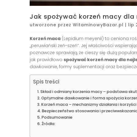
Jak spożywać korzeń macy dla 
utworzone przez
WitaminowyBazar.pl
|
lip
Korzeń maca
(Lepidium meyenii) to ceniona ro
„peruwiański żeń-szeń”. Jej właściwości wspiera
poznawcze sprawiają, że cieszy się dużą popularn
jak prawidłowo
spożywać korzeń macy dla naj
dawkowanie, formy suplementacji oraz bezpiecz
Spis treści
Skład i odmiany korzenia macy – podstawa sku
Optymalne dawkowanie i forma spożycia korze
Korzeń maca – mechanizmy działania i korzyśc
Bezpieczeństwo stosowania i przeciwwskazani
Podsumowanie
Źródła: