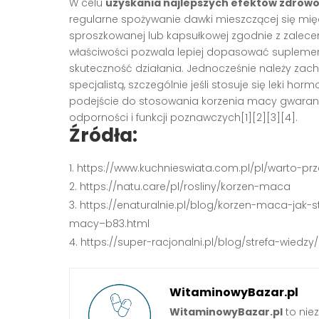
W celu
uzyskania najlepszych efektów zdrow
regularne spożywanie dawki mieszczącej się międz
sproszkowanej lub kapsułkowej zgodnie z zalec
właściwości pozwala lepiej dopasować suplemen
skuteczność działania. Jednocześnie należy zach
specjalistą, szczególnie jeśli stosuje się leki h
podejście do stosowania korzenia macy gwaran
odporności i funkcji poznawczych[1][2][3][4].
Źródła:
https://www.kuchnieswiata.com.pl/pl/warto-pr
https://natu.care/pl/rosliny/korzen-maca
https://enaturalnie.pl/blog/korzen-maca-jak
macy–b83.html
https://super-racjonalni.pl/blog/strefa-wied
WitaminowyBazar.pl
WitaminowyBazar.pl
to nie