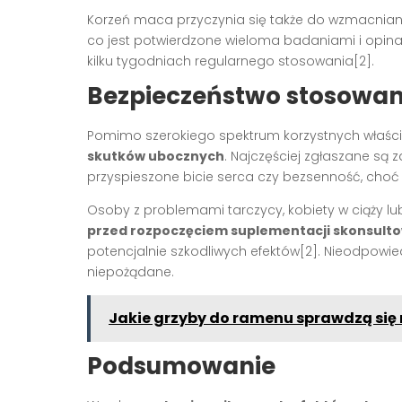
Korzeń maca przyczynia się także do wzmacniani
co jest potwierdzone wieloma badaniami i opinami
kilku tygodniach regularnego stosowania[2].
Bezpieczeństwo stosowan
Pomimo szerokiego spektrum korzystnych właści
skutków ubocznych
. Najczęściej zgłaszane są 
przyspieszone bicie serca czy bezsenność, choć 
Osoby z problemami tarczycy, kobiety w ciąży l
przed rozpoczęciem suplementacji skonsulto
potencjalnie szkodliwych efektów[2]. Nieodpowie
niepożądane.
Jakie grzyby do ramenu sprawdzą się 
Podsumowanie