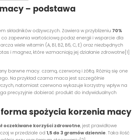
a macy – podstawa
em składników odżywczych. Zawiera w przybliżeniu
70%
, co zapewnia wartościową podaż energii i wsparcie dla
a wiele witamin (A, B1, B2, B6, C, E) oraz niezbędnych
potas i magnez, które wzmacniają jej działanie zdrowotne[1]
 barwne macy: czarną, czerwoną i żółtą. Różnią się one
go. Na przykład czarna maca jest szczególnie
zych, natomiast czerwona wykazuje korzystny wpływ na
a precyzyjnie dobierać produkt do indywidualnych
forma spożycia korzenia macy
ł oczekiwane korzyści zdrowotne
, jest prawidłowe
czaj w przedziale od
1,5 do 3 gramów dziennie
. Taka ilość
ególnie przy regularnym stosowaniu[2].