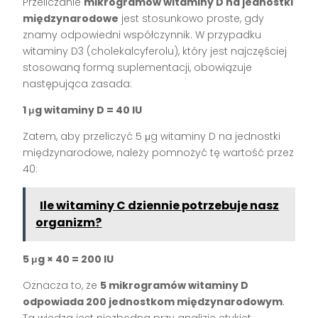
Przeliczanie
mikrogramów witaminy D na jednostki
międzynarodowe
jest stosunkowo proste, gdy
znamy odpowiedni współczynnik. W przypadku
witaminy D3 (cholekalcyferolu), który jest najczęściej
stosowaną formą suplementacji, obowiązuje
następująca zasada:
1 μg witaminy D = 40 IU
Zatem, aby przeliczyć 5 μg witaminy D na jednostki
międzynarodowe, należy pomnożyć tę wartość przez
40:
Ile witaminy C dziennie potrzebuje nasz
organizm?
5 μg × 40 = 200 IU
Oznacza to, że
5 mikrogramów witaminy D
odpowiada 200 jednostkom międzynarodowym
.
Ta wiedza jest niezbędna przy analizie etykiet