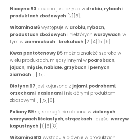
Niacyna B3
obecna jest często w
drobiu
,
rybach
i
produktach zbożowych
[2][5].
Witamina B6
występuje w
drobiu
,
rybach
,
produktach zbożowych
i niektórych
warzywach
, w
tym w
ziemniakach
i
brokułach
[2][4][5][6].
Kwas pantotenowy B5
można znaleźć szeroko w
wielu produktach, między innymi w
podrobach
,
jajach
,
mięsie
,
nabiale
,
grzybach
i
pełnych
ziarnach
[1][5].
Biotyna B7
jest kojarzona z
jajami
,
podrobami
,
orzechami
,
nasionami
i niektórymi produktami
zbożowymi [1][5][6].
Foliany B9
są szczególnie obecne w
zielonych
warzywach liściastych
,
strączkach
i części
warzyw
kapustnych
[1][6][8].
Witamina B12
występuje głównie w produktach