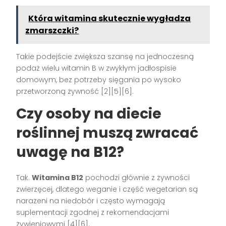
Która witamina skutecznie wygładza
zmarszczki?
Takie podejście zwiększa szansę na jednoczesną
podaż wielu witamin B w zwykłym jadłospisie
domowym, bez potrzeby sięgania po wysoko
przetworzoną żywność [2][5][6].
Czy osoby na diecie
roślinnej muszą zwracać
uwagę na B12?
Tak.
Witamina B12
pochodzi głównie z żywności
zwierzęcej, dlatego weganie i część wegetarian są
narażeni na niedobór i często wymagają
suplementacji zgodnej z rekomendacjami
żywieniowymi [4][6].