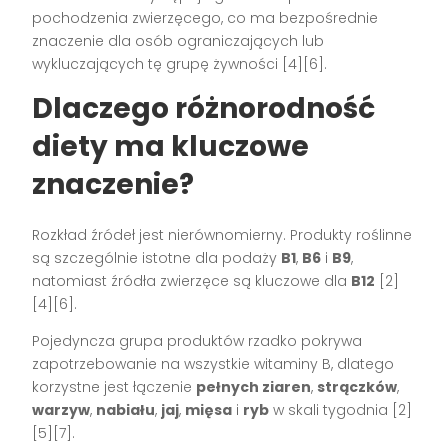
pochodzenia zwierzęcego, co ma bezpośrednie
znaczenie dla osób ograniczających lub
wykluczających tę grupę żywności [4][6].
Dlaczego różnorodność
diety ma kluczowe
znaczenie?
Rozkład źródeł jest nierównomierny. Produkty roślinne
są szczególnie istotne dla podaży
B1
,
B6
i
B9
,
natomiast źródła zwierzęce są kluczowe dla
B12
[2]
[4][6].
Pojedyncza grupa produktów rzadko pokrywa
zapotrzebowanie na wszystkie witaminy B, dlatego
korzystne jest łączenie
pełnych ziaren
,
strączków
,
warzyw
,
nabiału
,
jaj
,
mięsa
i
ryb
w skali tygodnia [2]
[5][7].