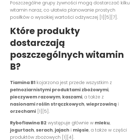
Poszczególne grupy żywności mogą dostarczać kilku
witamin naraz, co ułatwia planowanie prostych
posiłków o wysokiej wartości odżywczej [1][5][7].
Które produkty
dostarczają
poszczególnych witamin
B?
Tiamina B1
kojarzona jest przede wszystkim z
pełnoziarnistymi produktami zbożowymi
,
pieczywem razowym
,
kaszami
, a także z
nasionami roślin strączkowych
,
wieprzowiną
i
orzechami
[1][5].
Ryboflawina B2
występuje głównie w
mleku
,
jogurtach
,
serach
,
jajach
i
mięsie
, a także w części
produktów zbożowych [1][4].