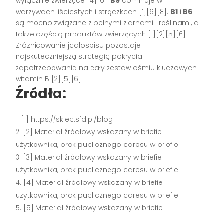
wyłącznie zwierzęce [4][6].
B9
dominuje w
warzywach liściastych i strączkach [1][6][8].
B1
i
B6
są mocno związane z pełnymi ziarnami i roślinami, a
także częścią produktów zwierzęcych [1][2][5][6].
Zróżnicowanie jadłospisu pozostaje
najskuteczniejszą strategią pokrycia
zapotrzebowania na cały zestaw ośmiu kluczowych
witamin B [2][5][6].
Źródła:
[1] https://sklep.sfd.pl/blog-
[2] Materiał źródłowy wskazany w briefie
użytkownika, brak publicznego adresu w briefie
[3] Materiał źródłowy wskazany w briefie
użytkownika, brak publicznego adresu w briefie
[4] Materiał źródłowy wskazany w briefie
użytkownika, brak publicznego adresu w briefie
[5] Materiał źródłowy wskazany w briefie