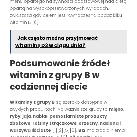
menu opartego na żywności podstawowej nad dietą
opartą na wysokoprzetworzonych wyrobach,
zwłaszcza gdy celem jest równoczesna podaż kilku
witamin B [6].
Jak często można przyjmować
witaminę D3 w ciągu dnia?
Podsumowanie źródeł
witamin z grupy B w
codziennej diecie
Witaminy z grupy B
są szeroko dostępne w
zwykłych produktach. Najważniejsze grupy to
mięso
,
ryby
,
jaja
,
nabiał
,
pełnoziarniste produkty
zbożowe
,
rośliny strączkowe
,
orzechy
,
nasiona
i
warzywa liściaste
[1][2][5][6].
B12
ma źródła niemal