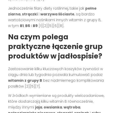
Jednocześnie filary diety roślinnej, takie jak
pełne
ziarna
,
strączki
i
warzywa liściaste
, są bardzo
wartościowymi nośnikami innych witamin z grupy B,
w tym
B1
,
B6
i
B9
[1][2][5][6][8].
Na czym polega
praktyczne łączenie grup
produktów w jadłospisie?
Zastosowanie kilku kluczowych koszyków żywności w
ciągu dnia lub tygodnia pozwala kumulować podaż
witamin z grupy B
bez nadmiernego komplikowania
posiłków [2][5][7].
W źródłach wymieniane są produkty wielozadaniowe,
które dostarczają kilku witamin B równocześnie,
między innymi
jaja
,
owsianka
,
wątroba
,