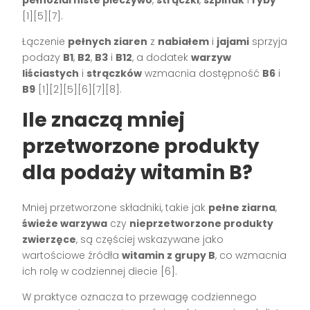
pełnoziarniste pieczywo
,
strączki
,
szpinak
i
ryby
[1][5][7].
Łączenie
pełnych ziaren
z
nabiałem
i
jajami
sprzyja
podaży
B1
,
B2
,
B3
i
B12
, a dodatek
warzyw
liściastych
i
strączków
wzmacnia dostępność
B6
i
B9
[1][2][5][6][7][8].
Ile znaczą mniej
przetworzone produkty
dla podaży witamin B?
Mniej przetworzone składniki, takie jak
pełne ziarna
,
świeże warzywa
czy
nieprzetworzone produkty
zwierzęce
, są częściej wskazywane jako
wartościowe źródła
witamin z grupy B
, co wzmacnia
ich rolę w codziennej diecie [6].
W praktyce oznacza to przewagę codziennego