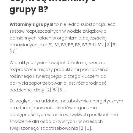
grupy B?
Witaminy z grupy B
to nie jedna substancja, lecz
zestaw rozpuszczalnych w wodzie związków o
odmiennych rolach w organizmie, najczęściej
omawianych jako B1, B2, B3, B5, B6, B7, B9 i B12 [2][5]
[6].
W praktyce żywieniowej ich źródła są szeroko
rozproszone między produktami pochodzenia
roślinnego i zwierzęcego, dlatego kluczem do
pokrycia zapotrzebowania jest różnorodność
codziennej diety [2][5][6].
Ze względu na udział w metabolizmie energetycznym
oraz funkcjonowaniu układów organizmu,
dostępność tych witamin w zwykłych posiłkach ma
znaczenie dla osób aktywnych i w okresach
zwiększonego zapotrzebowania [2][5].