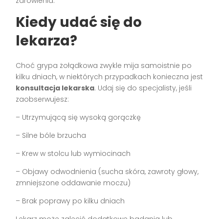
zdrowienia.
Kiedy udać się do
lekarza?
Choć grypa żołądkowa zwykle mija samoistnie po
kilku dniach, w niektórych przypadkach konieczna jest
konsultacja lekarska
. Udaj się do specjalisty, jeśli
zaobserwujesz:
– Utrzymującą się wysoką gorączkę
– Silne bóle brzucha
– Krew w stolcu lub wymiocinach
– Objawy odwodnienia (sucha skóra, zawroty głowy,
zmniejszone oddawanie moczu)
– Brak poprawy po kilku dniach
Lekarz może zalecić dodatkowe badania lub