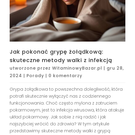
Jak pokonać grypę żołądkową:
skuteczne metody walki z infekcją
utworzone przez
WitaminowyBazar.pl
|
gru 28,
2024
|
Porady
|
0 komentarzy
Grypa żołądkowa to powszechna dolegliwość, która
potrafi skutecznie wyłączyć nas z codziennego
funkcjonowania. Choć często mylona z zatruciem
pokarmowym, jest to infekcja wirusowa, która atakuje
układ pokarmowy. Jak sobie z nią radzić i jak
najszybciej wrócić do zdrowia? W tym artykule
przedstawimy skuteczne metody walki z grypą