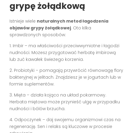
grypę żołądkową
Istnieje wiele
naturalnych metod łagodzenia
objawów grypy żołądkowej
. Oto kilka
sprawdzonych sposobów:
1. Imbir – ma właściwości przeciwwymiotne i łagodzi
nudności. Możesz przygotować herbatę imbirową
lub żuć kawałek świeżego korzenia.
2. Probiotyki – pomagają przywrócić równowagę flory
bakteryjnej w jelitach. Znajdziesz je w jogurtach lub w
formie suplementów.
3. Mięta – działa kojąco na układ pokarmowy.
Herbata miętowa może przynieść ulgę w przypadku
nudności i bólów brzucha.
4. Odpoczynek – daj swojemu organizmowi czas na
regenerację. Sen i relaks są kluczowe w procesie