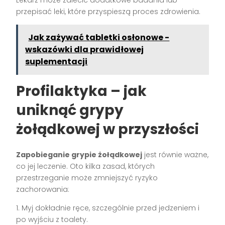
przepisać leki, które przyspieszą proces zdrowienia.
Jak zażywać tabletki osłonowe -
wskazówki dla prawidłowej
suplementacji
Profilaktyka – jak
uniknąć grypy
żołądkowej w przyszłości
Zapobieganie grypie żołądkowej
jest równie ważne,
co jej leczenie. Oto kilka zasad, których
przestrzeganie może zmniejszyć ryzyko
zachorowania:
1. Myj dokładnie ręce, szczególnie przed jedzeniem i
po wyjściu z toalety.