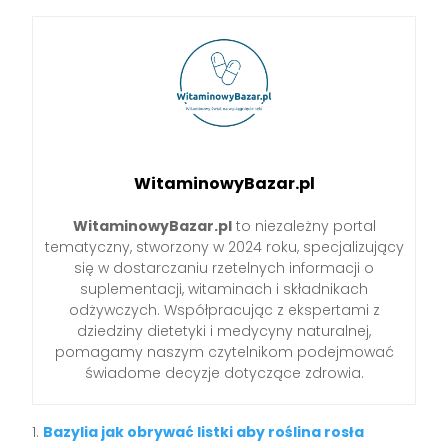
WitaminowyBazar.pl
WitaminowyBazar.pl
to niezależny portal
tematyczny, stworzony w 2024 roku, specjalizujący
się w dostarczaniu rzetelnych informacji o
suplementacji, witaminach i składnikach
odżywczych. Współpracując z ekspertami z
dziedziny dietetyki i medycyny naturalnej,
pomagamy naszym czytelnikom podejmować
świadome decyzje dotyczące zdrowia.
Bazylia jak obrywać listki aby roślina rosła