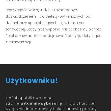
minerałów i suplementów diety.
Nasz zespół tworzą ludzie z różnorodnym
doświadczeniem - od dietetyków klinicznych po
dziennikarzy specjalizujących się w tematyce
zdrowotnej. Łączy nas wspólna misja: chcemy pomóc
Polakom świadomie podejmować decyzje dotyczące
suplementacji.
Użytkowniku!
Treści opublikowane na
stronie
witaminowybazar.pl
mają charakter
wyłącznie informacyjny i nie stanowią porady