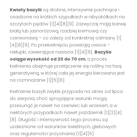
Kwiaty bazylii
są drobne, intensywnie pachnące i
osadzone na krótkich szypułkach w nibyokółkach na
szczytach pędów [1][4][8][9]. Zazwyczaj mają barwę
białą lub jasnoróżową, rzadziej kremową czy
czerwonawą – co zależy od konkretnej odmiany [1]
[4][8][9]. Po przekwitnięciu powstają owoce –
niełupki, zawierające nasiona [1][4][9].
Bazylia
osiąga wysokość od 20 do 70 cm
, a proces
kwitnienia obejmuje przełączenie się rośliny na fazę
generatywną, w której cała jej energia kierowana jest
na rozmnażanie [1][5][6].
Kwitnienie bazylii zwykle przypada na okres od lipca
do sierpnia, choć sprzyjające warunki mogą
przesunąć je nawet na czerwiec lub wrzesień, a w
niektórych przypadkach nawet październik [1][2][4]
[8]. Długość i intensywność tego procesu są
uzależnione od warunków świetlnych, glebowych
oraz regularności przycinania [1][4][5].