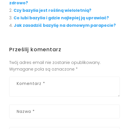
zdrowo?
Czy bazylia jest rośliną wieloletnią?
Co lubi bazylia i gdzie najlepiej ją uprawiać?
Jak zasadzić bazylię na domowym parapecie?
Prześlij komentarz
Twój adres email nie zostanie opublikowany.
Wymagane pola są oznaczone
*