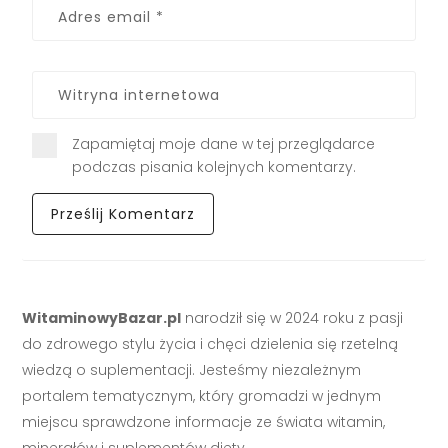
Zapamiętaj moje dane w tej przeglądarce
podczas pisania kolejnych komentarzy.
WitaminowyBazar.pl
narodził się w 2024 roku z pasji
do zdrowego stylu życia i chęci dzielenia się rzetelną
wiedzą o suplementacji. Jesteśmy niezależnym
portalem tematycznym, który gromadzi w jednym
miejscu sprawdzone informacje ze świata witamin,