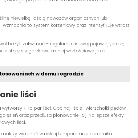
ślinę niewielką ilością nawozów organicznych lub
]
. Wzmacnia to system korzeniowy oraz intensyfikuje wzrost
zwól bazylii zakwitnąć – regularnie usuwaj pojawiające się
ście stają się gorzkawe i mniej wartościowe jako
stosowaniach w domu i ogrodzie
nie liści
ytworzy kilka par liści. Obcinaj liście i wierzchołki pędów
gałęzień oraz przedłuża plonowanie
[5]
. Najlepsze efekty
owych liści.
óre należy wykonać w niskiej temperaturze piekarnika