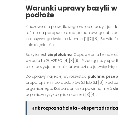
Warunki uprawy bazylii w 
podłoże
Kluczowe dla prawidłowego wzrostu bazylii jest
b
roślinę na parapecie okna południowego lub zac
intensywnego światła dziennie
[1][7][8]
. Bazylia 
i blaknięcia liści.
Bazylia jest
ciepłolubna
. Odpowiednia temperat
wzrostu to 20–25°C
[4][8][9]
. Przeciągi czy spa
a ekspozycja na mróz prowadzi do jej zwiędnięci
Do uprawy najlepiej wykorzystać
pulchne, prze
proporcji ziemi do dodatków 2:1 lub 3:1
[6]
. Podł
organicznego. Każda doniczka powinna mieć
do
ograniczy ryzyko gnicia korzeni
[3][4]
.
Jak rozpoznać zioła - ekspert zdradz