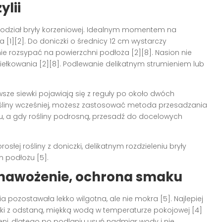
lii
z podział bryły korzeniowej. Idealnym momentem na
na
[1][2]
. Do doniczki o średnicy 12 cm wystarczy
nie rozsypać na powierzchni podłoża
[2][8]
. Nasion nie
kiełkowania
[2][8]
. Podlewanie delikatnym strumieniem lub
sze siewki pojawiają się z reguły po około dwóch
 rośliny wcześniej, możesz zastosować metoda przesadzania
u, a gdy rośliny podrosną, przesadź do docelowych
łej rośliny z doniczki, delikatnym rozdzieleniu bryły
ym podłożu
[5]
.
, nawożenie, ochrona smaku
mia pozostawała lekko wilgotna, ale nie mokra
[5]
. Najlepiej
ki z odstaną, miękką wodą w temperaturze pokojowej
[4]
eni, dlatego po podlaniu usuń nadmiar wody i nie