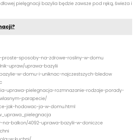
łowej pielęgnacji bazylia będzie zawsze pod ręką, świeża i
nacji?
lie-proste-sposoby-na-zdrowe-rosliny-w-domu
nik-upraw/uprawa-bazylii
-bazylie-w-domu-i-uniknac-najczestszych-bledow
c
ylia-uprawa-pielegnacja-rozmnazanie-rodzaje-porady-
-wlasnym-parapecie/
czce-jak-hodowac-ja-w-domu.html
ew_uprawa_pielegnacja
iny-na-balkon/4092-uprawa-bazylii-w-doniczce
chni
iola-w-kuchni/