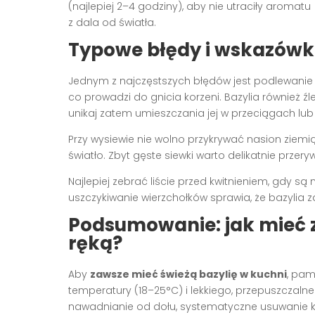
(najlepiej 2–4 godziny), aby nie utraciły aromatu
z dala od światła.
Typowe błędy i wskazówk
Jednym z najczęstszych błędów jest podlewanie 
co prowadzi do gnicia korzeni. Bazylia również ź
unikaj zatem umieszczania jej w przeciągach lu
Przy wysiewie nie wolno przykrywać nasion ziemią
światło. Zbyt gęste siewki warto delikatnie przer
Najlepiej zebrać liście przed kwitnieniem, gdy s
uszczykiwanie wierzchołków sprawia, że bazylia za
Podsumowanie: jak mieć z
ręką?
Aby
zawsze mieć świeżą bazylię w kuchni
, pam
temperatury (18–25°C) i lekkiego, przepuszczal
nawadnianie od dołu, systematyczne usuwanie kwi