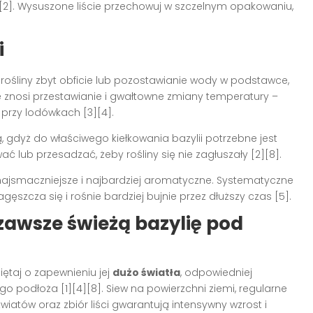
[2]
. Wysuszone liście przechowuj w szczelnym opakowaniu,
i
rośliny zbyt obficie lub pozostawianie wody w podstawce,
le znosi przestawianie i gwałtowne zmiany temperatury –
b przy lodówkach
[3][4]
.
, gdyż do właściwego kiełkowania bazylii potrzebne jest
ywać lub przesadzać, żeby rośliny się nie zagłuszały
[2][8]
.
ą najsmaczniejsze i najbardziej aromatyczne. Systematyczne
gęszcza się i rośnie bardziej bujnie przez dłuższy czas
[5]
.
awsze świeżą bazylię pod
iętaj o zapewnieniu jej
dużo światła
, odpowiedniej
nego podłoża
[1][4][8]
. Siew na powierzchni ziemi, regularne
atów oraz zbiór liści gwarantują intensywny wzrost i