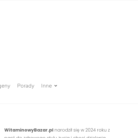
geny
Porady
Inne
WitaminowyBazar.pl
narodził się w 2024 roku z
pasji do zdrowego stylu życia i chęci dzielenia