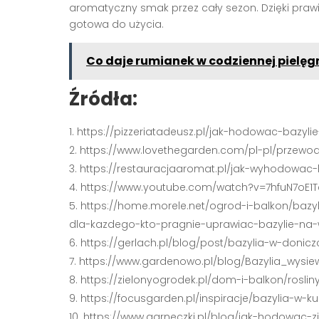
aromatyczny smak przez cały sezon. Dzięki prawid
gotowa do użycia.
Co daje rumianek w codziennej pielęg
Źródła:
https://pizzeriatadeusz.pl/jak-hodowac-bazy
https://www.lovethegarden.com/pl-pl/przewod
https://restauracjaaromat.pl/jak-wyhodowac
https://www.youtube.com/watch?v=7hfuN7oE1T
https://home.morele.net/ogrod-i-balkon/baz
dla-kazdego-kto-pragnie-uprawiac-bazylie-na
https://gerlach.pl/blog/post/bazylia-w-doni
https://www.gardenowo.pl/blog/Bazylia_wysi
https://zielonyogrodek.pl/dom-i-balkon/rosl
https://focusgarden.pl/inspiracje/bazylia-w-ku
https://www.garneczki.pl/blog/jak-hodowac-z