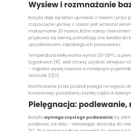
Wysiew i rozmnażanie bazy
Bazylia daje się łatwo uprawiać z nasion i prze
rozpoczęcie uprawy z nasion jest wczesna wios
maksymalnie 20 nasion, które należy równomier
przykrywa się ziemią, potrzebują one światła do 
opryskiwaczem zapobiega ich przesuwaniu.
Temperatura kiełkowania wynosi 20–25°C, a pierw
tygodniach
[8]
. Jeśli chcesz uzyskać silniejsze
– najpierw wysiej nasiona w mniejszym pojemnik
doniczek
[1][2]
.
Rozmnażanie przez podział polega na wyjęciu doros
korzeniowej i posadzeniu każdej części w śwież
Pielęgnacja: podlewanie
Bazylia
wymaga częstego podlewania
, by zie
podlewać od dołu – wstawiając doniczkę do mis
[5]
. Zbyt mokre podłoże prowadzi do gnicia korz