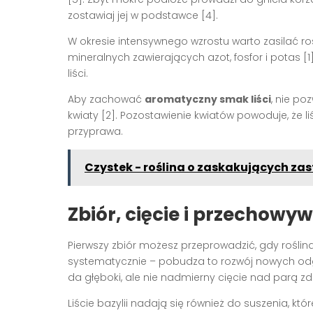
zostawiaj jej w podstawce
[4]
.
W okresie intensywnego wzrostu warto zasilać ro
mineralnych zawierających azot, fosfor i potas
[1
liści.
Aby zachować
aromatyczny smak liści
, nie po
kwiaty
[2]
. Pozostawienie kwiatów powoduje, że li
przyprawa.
Czystek - roślina o zaskakujących za
Zbiór, cięcie i przechowywa
Pierwszy zbiór możesz przeprowadzić, gdy roślina w
systematycznie – pobudza to rozwój nowych od
da głęboki, ale nie nadmierny cięcie nad parą zdr
Liście bazylii nadają się również do suszenia, kt