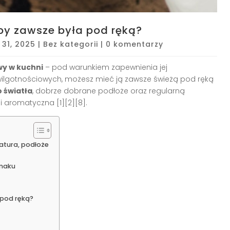
by zawsze była pod ręką?
 31, 2025
|
Bez kategorii
|
0 komentarzy
wy w kuchni
– pod warunkiem zapewnienia jej
wilgotnościowych, możesz mieć ją zawsze świeżą pod ręką
 światła
, dobrze dobrane podłoże oraz regularną
a i aromatyczna
[1][2][8]
.
ratura, podłoże
smaku
 pod ręką?