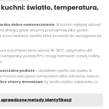
kuchni: światło, temperatura,
ardzo dobre nasłonecznienie
. W kuchni najlepiej ustawić
hodniego, gdzie otrzyma przynajmniej kilka godzin
źle znosi niedobór światła, który prowadzi do wyciągania się
ura w pomieszczeniu wynosi 18–25°C, optymalna dla
dki temperatur poniżej 15°C mogą hamować rozwój rośliny,
a.
puszczalne podłoże
z dodatkiem perlitu lub piasku w
oże można wzbogacić kompostem albo odrobiną nawozu
bre otwory drenażowe
, by woda szybko odpływała, co
a sprawdzone metody identyfikacji