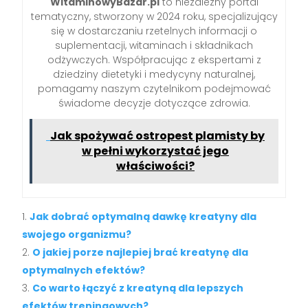
WitaminowyBazar.pl
to niezależny portal
tematyczny, stworzony w 2024 roku, specjalizujący
się w dostarczaniu rzetelnych informacji o
suplementacji, witaminach i składnikach
odżywczych. Współpracując z ekspertami z
dziedziny dietetyki i medycyny naturalnej,
pomagamy naszym czytelnikom podejmować
świadome decyzje dotyczące zdrowia.
Jak spożywać ostropest plamisty by
w pełni wykorzystać jego
właściwości?
Jak dobrać optymalną dawkę kreatyny dla
swojego organizmu?
O jakiej porze najlepiej brać kreatynę dla
optymalnych efektów?
Co warto łączyć z kreatyną dla lepszych
efektów treningowych?