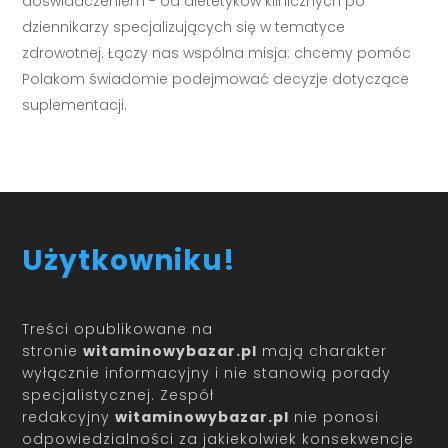
doświadczeniem - od dietetyków klinicznych po
dziennikarzy specjalizujących się w tematyce
zdrowotnej. Łączy nas wspólna misja: chcemy pomóc
Polakom świadomie podejmować decyzje dotyczące
suplementacji.
Użytkowniku!
Treści opublikowane na
stronie
witaminowybazar.pl
mają charakter
wyłącznie informacyjny i nie stanowią porady
specjalistycznej. Zespół
redakcyjny
witaminowybazar.pl
nie ponosi
odpowiedzialności za jakiekolwiek konsekwencje