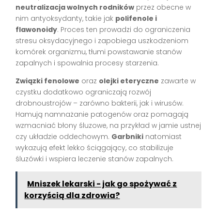
neutralizacja wolnych rodników
przez obecne w
nim antyoksydanty, takie jak
polifenole i
flawonoidy
. Proces ten prowadzi do ograniczenia
stresu oksydacyjnego i zapobiega uszkodzeniom
komórek organizmu, tłumi powstawanie stanów
zapalnych i spowalnia procesy starzenia.
Związki fenolowe
oraz
olejki eteryczne
zawarte w
czystku dodatkowo ograniczają rozwój
drobnoustrojów – zarówno bakterii, jak i wirusów.
Hamują namnażanie patogenów oraz pomagają
wzmacniać błony śluzowe, na przykład w jamie ustnej
czy układzie oddechowym.
Garbniki
natomiast
wykazują efekt lekko ściągający, co stabilizuje
śluzówki i wspiera leczenie stanów zapalnych.
Mniszek lekarski - jak go spożywać z
korzyścią dla zdrowia?