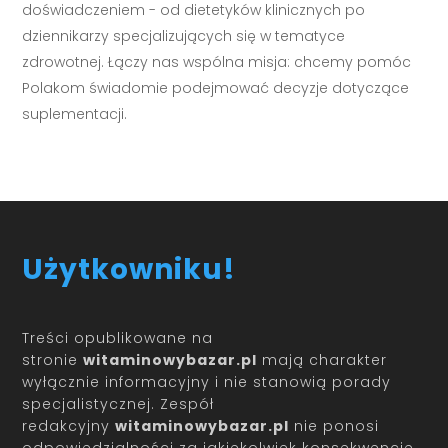
doświadczeniem - od dietetyków klinicznych po
dziennikarzy specjalizujących się w tematyce
zdrowotnej. Łączy nas wspólna misja: chcemy pomóc
Polakom świadomie podejmować decyzje dotyczące
suplementacji.
Użytkowniku!
Treści opublikowane na
stronie
witaminowybazar.pl
mają charakter
wyłącznie informacyjny i nie stanowią porady
specjalistycznej. Zespół
redakcyjny
witaminowybazar.pl
nie ponosi