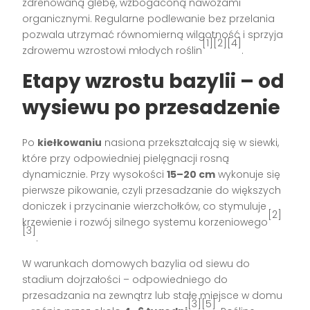
zdrenowaną glebę, wzbogaconą nawozami
organicznymi. Regularne podlewanie bez przelania
pozwala utrzymać równomierną wilgotność i sprzyja
[1][2][4]
zdrowemu wzrostowi młodych roślin
.
Etapy wzrostu bazylii – od
wysiewu po przesadzenie
Po
kiełkowaniu
nasiona przekształcają się w siewki,
które przy odpowiedniej pielęgnacji rosną
dynamicznie. Przy wysokości
15–20 cm
wykonuje się
pierwsze pikowanie, czyli przesadzanie do większych
doniczek i przycinanie wierzchołków, co stymuluje
[2]
krzewienie i rozwój silnego systemu korzeniowego
[3]
.
W warunkach domowych bazylia od siewu do
stadium dojrzałości – odpowiedniego do
przesadzania na zewnątrz lub stałe miejsce w domu
[3][5]