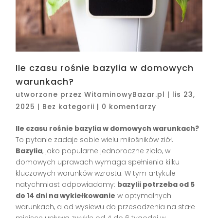
Ile czasu rośnie bazylia w domowych
warunkach?
utworzone przez
WitaminowyBazar.pl
|
lis 23,
2025
|
Bez kategorii
|
0 komentarzy
Ile czasu rośnie bazylia w domowych warunkach?
To pytanie zadaje sobie wielu miłośników ziół.
Bazylia
, jako popularne jednoroczne zioło, w
domowych uprawach wymaga spełnienia kilku
kluczowych warunków wzrostu. W tym artykule
natychmiast odpowiadamy:
bazylii potrzeba od 5
do 14 dni na wykiełkowanie
w optymalnych
warunkach, a od wysiewu do przesadzenia na stałe
miejsce upływa zwykle od 4 do 6 tygodni w