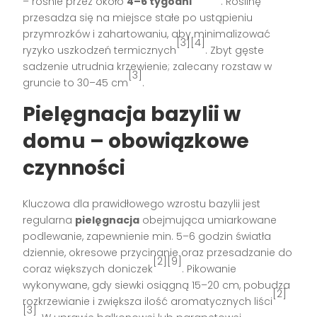
– rośnie przez około
4–6 tygodni
. Roślinę
przesadza się na miejsce stałe po ustąpieniu
przymrozków i zahartowaniu, aby minimalizować
[3][4]
ryzyko uszkodzeń termicznych
. Zbyt gęste
sadzenie utrudnia krzewienie; zalecany rozstaw w
[3]
gruncie to 30–45 cm
.
Pielęgnacja bazylii w
domu – obowiązkowe
czynności
Kluczowa dla prawidłowego wzrostu bazylii jest
regularna
pielęgnacja
obejmująca umiarkowane
podlewanie, zapewnienie min. 5–6 godzin światła
dziennie, okresowe przycinanie oraz przesadzanie do
[2][9]
coraz większych doniczek
. Pikowanie
wykonywane, gdy siewki osiągną 15–20 cm, pobudza
[2]
rozkrzewianie i zwiększa ilość aromatycznych liści
[3]