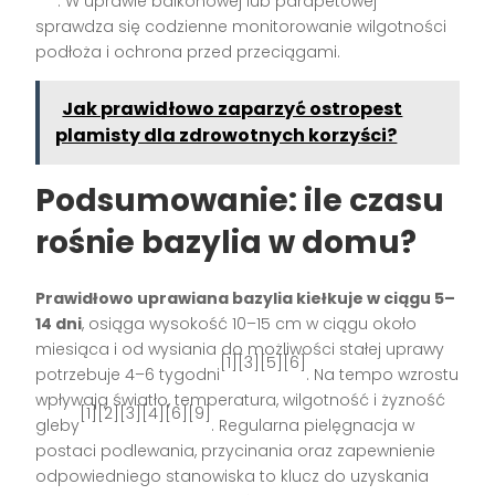
. W uprawie balkonowej lub parapetowej
sprawdza się codzienne monitorowanie wilgotności
podłoża i ochrona przed przeciągami.
Jak prawidłowo zaparzyć ostropest
plamisty dla zdrowotnych korzyści?
Podsumowanie: ile czasu
rośnie bazylia w domu?
Prawidłowo uprawiana bazylia kiełkuje w ciągu 5–
14 dni
, osiąga wysokość 10–15 cm w ciągu około
miesiąca i od wysiania do możliwości stałej uprawy
[1][3][5][6]
potrzebuje 4–6 tygodni
. Na tempo wzrostu
wpływają światło, temperatura, wilgotność i żyzność
[1][2][3][4][6][9]
gleby
. Regularna pielęgnacja w
postaci podlewania, przycinania oraz zapewnienie
odpowiedniego stanowiska to klucz do uzyskania