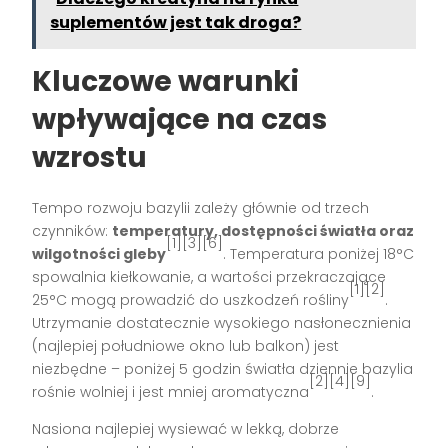
suplementów jest tak droga?
Kluczowe warunki
wpływające na czas
wzrostu
Tempo rozwoju bazylii zależy głównie od trzech
czynników:
temperatury, dostępności światła oraz
[1][3][6]
wilgotności gleby
. Temperatura poniżej 18°C
spowalnia kiełkowanie, a wartości przekraczające
[1][2]
25°C mogą prowadzić do uszkodzeń rośliny
.
Utrzymanie dostatecznie wysokiego nasłonecznienia
(najlepiej południowe okno lub balkon) jest
niezbędne – poniżej 5 godzin światła dziennie bazylia
[2][4][9]
rośnie wolniej i jest mniej aromatyczna
.
Nasiona najlepiej wysiewać w lekką, dobrze