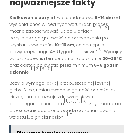
najważniejsze fakty
Kiełkowanie bazylii
trwa standardowo
8–14 dni
od
wysiania, choć w idealnych warunkach proces
[1][3][6]
można zaobserwować już po 5 dniach
.
Bazylia osiąga gotowość do przesadzania po
uzyskaniu wysokości
10–15 cm
, co następuje
[5]
zazwyczaj w ciągu 4–6 tygodni od siewu
. Wydajny
wzrost zapewnia temperatura na poziomie
20–25°C
oraz dostęp do światła przez minimum
5–6 godzin
[1][2][6][9]
dziennie
.
Bazylia wymaga lekkiej, przepuszczalnej i żyznej
gleby. Stała, umiarkowana wilgotność podłoża jest
niezbędna do rozwoju zdrowych siewek i
[1][2][4][5]
zapobiegania chorobom
. Zbyt mokre lub
przesuszone podłoże prowadzi do zahamowania
[1][5]
wzrostu lub gnicia nasion
.
Dlaczego kreatyna na rynku