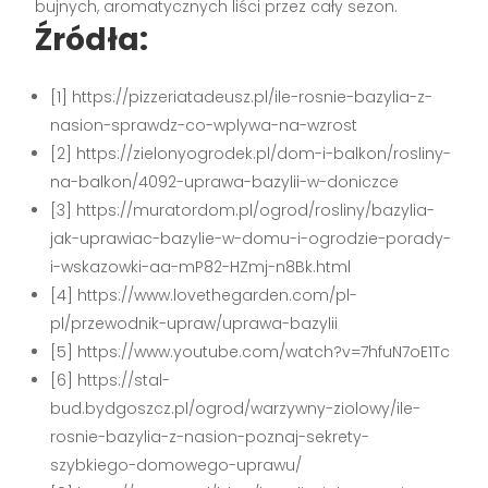
bujnych, aromatycznych liści przez cały sezon.
Źródła:
[1] https://pizzeriatadeusz.pl/ile-rosnie-bazylia-z-
nasion-sprawdz-co-wplywa-na-wzrost
[2] https://zielonyogrodek.pl/dom-i-balkon/rosliny-
na-balkon/4092-uprawa-bazylii-w-doniczce
[3] https://muratordom.pl/ogrod/rosliny/bazylia-
jak-uprawiac-bazylie-w-domu-i-ogrodzie-porady-
i-wskazowki-aa-mP82-HZmj-n8Bk.html
[4] https://www.lovethegarden.com/pl-
pl/przewodnik-upraw/uprawa-bazylii
[5] https://www.youtube.com/watch?v=7hfuN7oE1Tc
[6] https://stal-
bud.bydgoszcz.pl/ogrod/warzywny-ziolowy/ile-
rosnie-bazylia-z-nasion-poznaj-sekrety-
szybkiego-domowego-uprawu/