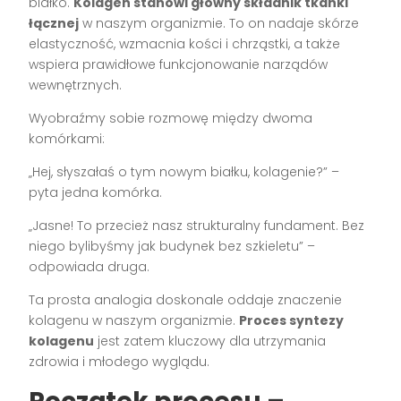
białko.
Kolagen stanowi główny składnik tkanki
łącznej
w naszym organizmie. To on nadaje skórze
elastyczność, wzmacnia kości i chrząstki, a także
wspiera prawidłowe funkcjonowanie narządów
wewnętrznych.
Wyobraźmy sobie rozmowę między dwoma
komórkami:
„Hej, słyszałaś o tym nowym białku, kolagenie?” –
pyta jedna komórka.
„Jasne! To przecież nasz strukturalny fundament. Bez
niego bylibyśmy jak budynek bez szkieletu” –
odpowiada druga.
Ta prosta analogia doskonale oddaje znaczenie
kolagenu w naszym organizmie.
Proces syntezy
kolagenu
jest zatem kluczowy dla utrzymania
zdrowia i młodego wyglądu.