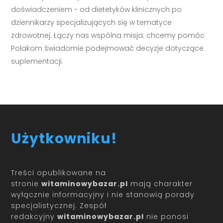
doświadczeniem - od dietetyków klinicznych po
dziennikarzy specjalizujących się w tematyce
zdrowotnej. Łączy nas wspólna misja: chcemy pomóc
Polakom świadomie podejmować decyzje dotyczące
suplementacji.
Użytkowniku!
Treści opublikowane na
stronie
witaminowybazar.pl
mają charakter
wyłącznie informacyjny i nie stanowią porady
specjalistycznej. Zespół
redakcyjny
witaminowybazar.pl
nie ponosi