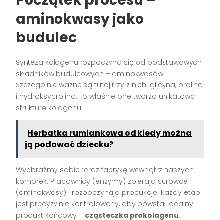
Początek procesu –
aminokwasy jako
budulec
Synteza kolagenu rozpoczyna się od podstawowych
składników budulcowych – aminokwasów.
Szczególnie ważne są tutaj trzy z nich: glicyna, prolina
i hydroksyprolina. To właśnie one tworzą unikatową
strukturę kolagenu.
Herbatka rumiankowa od kiedy można
ją podawać dziecku?
Wyobraźmy sobie teraz fabrykę wewnątrz naszych
komórek. Pracownicy (enzymy) zbierają surowce
(aminokwasy) i rozpoczynają produkcję. Każdy etap
jest precyzyjnie kontrolowany, aby powstał idealny
produkt końcowy –
cząsteczka prokolagenu
.