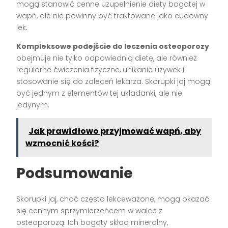
mogą stanowić cenne uzupełnienie diety bogatej w
wapń, ale nie powinny być traktowane jako cudowny
lek.
Kompleksowe podejście do leczenia osteoporozy
obejmuje nie tylko odpowiednią dietę, ale również
regularne ćwiczenia fizyczne, unikanie używek i
stosowanie się do zaleceń lekarza. Skorupki jaj mogą
być jednym z elementów tej układanki, ale nie
jedynym.
Jak prawidłowo przyjmować wapń, aby
wzmocnić kości?
Podsumowanie
Skorupki jaj, choć często lekceważone, mogą okazać
się cennym sprzymierzeńcem w walce z
osteoporozą. Ich bogaty skład mineralny,