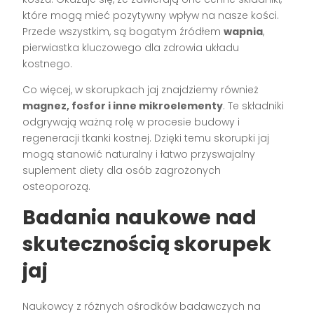
które mogą mieć pozytywny wpływ na nasze kości.
Przede wszystkim, są bogatym źródłem
wapnia
,
pierwiastka kluczowego dla zdrowia układu
kostnego.
Co więcej, w skorupkach jaj znajdziemy również
magnez, fosfor i inne mikroelementy
. Te składniki
odgrywają ważną rolę w procesie budowy i
regeneracji tkanki kostnej. Dzięki temu skorupki jaj
mogą stanowić naturalny i łatwo przyswajalny
suplement diety dla osób zagrożonych
osteoporozą.
Badania naukowe nad
skutecznością skorupek
jaj
Naukowcy z różnych ośrodków badawczych na