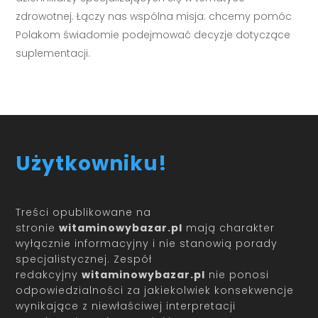
zdrowotnej. Łączy nas wspólna misja: chcemy pomóc
Polakom świadomie podejmować decyzje dotyczące
suplementacji.
Użytkowniku!
Treści opublikowane na
stronie
witaminowybazar.pl
mają charakter
wyłącznie informacyjny i nie stanowią porady
specjalistycznej. Zespół
redakcyjny
witaminowybazar.pl
nie ponosi
odpowiedzialności za jakiekolwiek konsekwencje
wynikające z niewłaściwej interpretacji