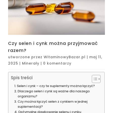
Czy selen i cynk można przyjmować
razem?
utworzone przez
WitaminowyBazar.pl
|
maj 11,
2025
|
Minerały
|
0 komentarzy
Spis treści
Selen i cynk – czy te suplementy można łączyć?
Dlaczego selen i cynk są ważne dla naszego
organizmu?
Czy można łączyć selen z cynkiem w jednej
suplementacji?
Optymalne dawkowanie selenu i cynku