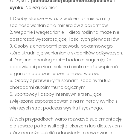
korzyści z
jednoczesnej suplementacji selenu i
cynku
. Należą do nich:
1. Osoby starsze – wraz z wiekiem zmniejsza się
zdolność wchłaniania minerałów z pokarmów.
2. Weganie i wegetarianie – dieta roślinna może nie
dostarczać wystarczającej ilości tych pierwiastków.
3. Osoby z chorobami przewodu pokarmowego,
które utrudniają wchłanianie składników odżywczych.
4. Pacjenci oncologiczni – badania sugerują, że
odpowiedni poziom selenu i cynku może wspierać
organizm podczas leczenia nowotworów.
5. Osoby z przewlekłymi stanami zapalnymi lub
chorobami autoimmunologicznymi.
6. Sportowcy i osoby intensywnie trenujące –
zwiększone zapotrzebowanie na minerały wynika z
większych strat podczas wysiłku fizycznego.
W tych przypadkach warto rozważyć suplementację,
ale zawsze po konsultacji z lekarzem lub dietetykiem,
który pomoże ustalić odpowiednie dawkowanie.