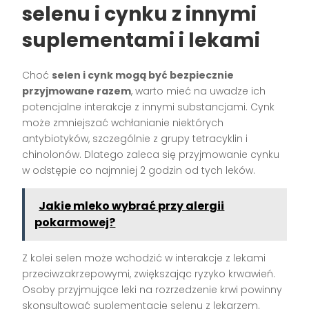
selenu i cynku z innymi
suplementami i lekami
Choć
selen i cynk mogą być bezpiecznie
przyjmowane razem
, warto mieć na uwadze ich
potencjalne interakcje z innymi substancjami. Cynk
może zmniejszać wchłanianie niektórych
antybiotyków, szczególnie z grupy tetracyklin i
chinolonów. Dlatego zaleca się przyjmowanie cynku
w odstępie co najmniej 2 godzin od tych leków.
Jakie mleko wybrać przy alergii
pokarmowej?
Z kolei selen może wchodzić w interakcje z lekami
przeciwzakrzepowymi, zwiększając ryzyko krwawień.
Osoby przyjmujące leki na rozrzedzenie krwi powinny
skonsultować suplementację selenu z lekarzem.