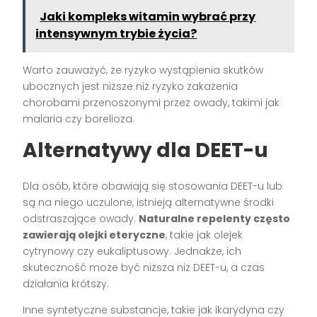
Jaki kompleks witamin wybrać przy
intensywnym trybie życia?
Warto zauważyć, że ryzyko wystąpienia skutków
ubocznych jest niższe niż ryzyko zakażenia
chorobami przenoszonymi przez owady, takimi jak
malaria czy borelioza.
Alternatywy dla DEET-u
Dla osób, które obawiają się stosowania DEET-u lub
są na niego uczulone, istnieją alternatywne środki
odstraszające owady.
Naturalne repelenty często
zawierają olejki eteryczne
, takie jak olejek
cytrynowy czy eukaliptusowy. Jednakże, ich
skuteczność może być niższa niż DEET-u, a czas
działania krótszy.
Inne syntetyczne substancje, takie jak ikarydyna czy