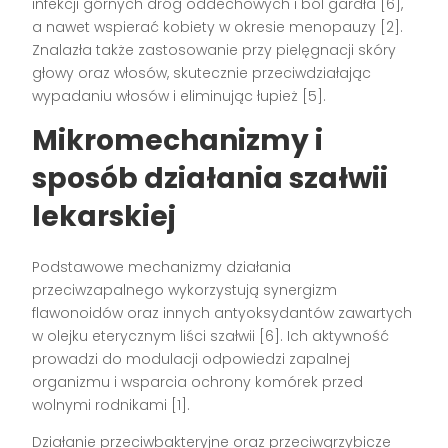
infekcji górnych dróg oddechowych i ból gardła
[6]
,
a nawet wspierać kobiety w okresie menopauzy
[2]
.
Znalazła także zastosowanie przy pielęgnacji skóry
głowy oraz włosów, skutecznie przeciwdziałając
wypadaniu włosów i eliminując łupież
[5]
.
Mikromechanizmy i
sposób działania szałwii
lekarskiej
Podstawowe mechanizmy działania
przeciwzapalnego wykorzystują synergizm
flawonoidów oraz innych antyoksydantów zawartych
w olejku eterycznym liści szałwii
[6]
. Ich aktywność
prowadzi do modulacji odpowiedzi zapalnej
organizmu i wsparcia ochrony komórek przed
wolnymi rodnikami
[1]
.
Działanie przeciwbakteryjne oraz przeciwgrzybicze