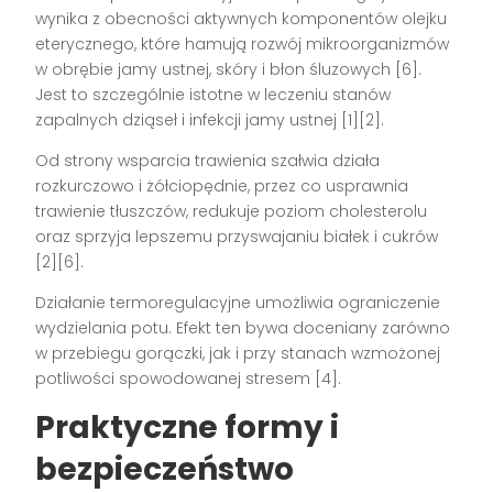
wynika z obecności aktywnych komponentów olejku
eterycznego, które hamują rozwój mikroorganizmów
w obrębie jamy ustnej, skóry i błon śluzowych
[6]
.
Jest to szczególnie istotne w leczeniu stanów
zapalnych dziąseł i infekcji jamy ustnej
[1][2]
.
Od strony wsparcia trawienia szałwia działa
rozkurczowo i żółciopędnie, przez co usprawnia
trawienie tłuszczów, redukuje poziom cholesterolu
oraz sprzyja lepszemu przyswajaniu białek i cukrów
[2][6]
.
Działanie termoregulacyjne umożliwia ograniczenie
wydzielania potu. Efekt ten bywa doceniany zarówno
w przebiegu gorączki, jak i przy stanach wzmożonej
potliwości spowodowanej stresem
[4]
.
Praktyczne formy i
bezpieczeństwo