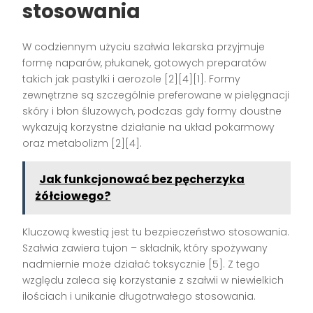
stosowania
W codziennym użyciu szałwia lekarska przyjmuje
formę naparów, płukanek, gotowych preparatów
takich jak pastylki i aerozole
[2][4][1]
. Formy
zewnętrzne są szczególnie preferowane w pielęgnacji
skóry i błon śluzowych, podczas gdy formy doustne
wykazują korzystne działanie na układ pokarmowy
oraz metabolizm
[2][4]
.
Jak funkcjonować bez pęcherzyka
żółciowego?
Kluczową kwestią jest tu bezpieczeństwo stosowania.
Szałwia zawiera tujon – składnik, który spożywany
nadmiernie może działać toksycznie
[5]
. Z tego
względu zaleca się korzystanie z szałwii w niewielkich
ilościach i unikanie długotrwałego stosowania.