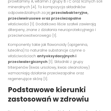
prowitaminy A, witamin z grupy B i C oraz licznych soli
mineralnych
[4]
. To kompozycja składników
odpowiedzialnych za jej
przeciwbakteryjne,
przeciwwirusowe oraz przeciwzapalne
właściwości
[1]
. Dodatkowo liście szałwii zawierają
diterpeny, znane z działania neuroprotekcyjnego i
przeciwnowotworowego
[1]
.
Komponenty takie jak flawonoidy (apigenina,
luteolina) to naturalne substancje czynne o
właściwościach
antyoksydacyjnych i
przeciwalergicznych
[1]
. Składniki z grupy
triterpenów (kwas ursolowy, kwas oleanolowy)
wzmacniają działanie przeciwzapalne oraz
regenerujące skórę
[1]
.
Podstawowe kierunki
zastosowań w zdrowiu