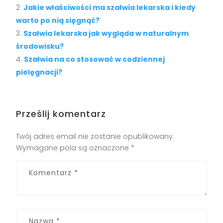
Jakie właściwości ma szałwia lekarska i kiedy
warto po nią sięgnąć?
Szałwia lekarska jak wygląda w naturalnym
środowisku?
Szałwia na co stosować w codziennej
pielęgnacji?
Prześlij komentarz
Twój adres email nie zostanie opublikowany.
Wymagane pola są oznaczone
*