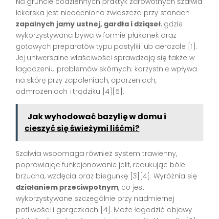
Na gruncie codziennych praktyk zdrowotnych szałwia
lekarska jest nieoceniona zwłaszcza przy stanach
zapalnych jamy ustnej, gardła i dziąseł
, gdzie
wykorzystywana bywa w formie płukanek oraz
gotowych preparatów typu pastylki lub aerozole
[1]
.
Jej uniwersalne właściwości sprawdzają się także w
łagodzeniu problemów skórnych: korzystnie wpływa
na skórę przy zapaleniach, oparzeniach,
odmrożeniach i trądziku
[4][5]
.
Jak wyhodować bazylię w domu i
cieszyć się świeżymi liśćmi?
Szałwia wspomaga również system trawienny,
poprawiając funkcjonowanie jelit, redukując bóle
brzucha, wzdęcia oraz biegunkę
[3][4]
. Wyróżnia się
działaniem przeciwpotnym
, co jest
wykorzystywane szczególnie przy nadmiernej
potliwości i gorączkach
[4]
. Może łagodzić objawy