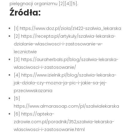
pielęgnacji organizmu
[2][4][5]
.
Źródła:
[1] https://www.doz.pl/ziola/z1422-szalwia_lekarska
[2] https://recepta.pl/artykuly/szalwia-lekarska-
dzialanie-wlasciwosci-i-zastosowanie-w-
lecznictwie
[3] https://auraherbals.pl/blog/szalwia-lekarska-
wlasciwosci-i-zastosowanie/
[4] https://www.izielnik.pl/blog/szalwia-lekarska-
jak-dziala-czy-mozna-ja-pic-i-jakie-sa-jej-
przeciwwskazania
[5]
https://www.almarasoap.com/pl/szalwialekarska
[6] https://apteka-
zdrowie.com.pl/poradnik/352,szalwia-lekarska-
wlasciwosci-i-zastosowanie.html