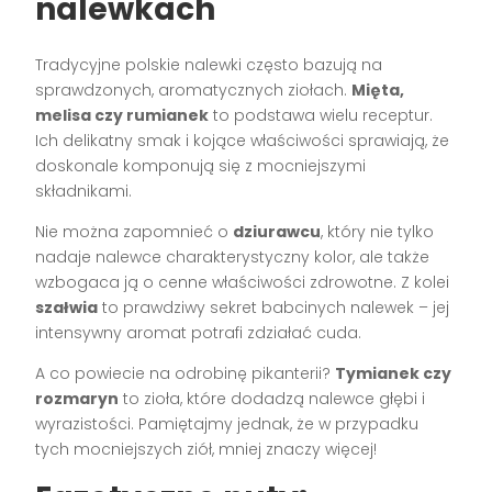
nalewkach
Tradycyjne polskie nalewki często bazują na
sprawdzonych, aromatycznych ziołach.
Mięta,
melisa czy rumianek
to podstawa wielu receptur.
Ich delikatny smak i kojące właściwości sprawiają, że
doskonale komponują się z mocniejszymi
składnikami.
Nie można zapomnieć o
dziurawcu
, który nie tylko
nadaje nalewce charakterystyczny kolor, ale także
wzbogaca ją o cenne właściwości zdrowotne. Z kolei
szałwia
to prawdziwy sekret babcinych nalewek – jej
intensywny aromat potrafi zdziałać cuda.
A co powiecie na odrobinę pikanterii?
Tymianek czy
rozmaryn
to zioła, które dodadzą nalewce głębi i
wyrazistości. Pamiętajmy jednak, że w przypadku
tych mocniejszych ziół, mniej znaczy więcej!