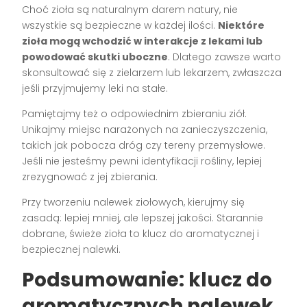
Choć zioła są naturalnym darem natury, nie
wszystkie są bezpieczne w każdej ilości.
Niektóre
zioła mogą wchodzić w interakcje z lekami lub
powodować skutki uboczne
. Dlatego zawsze warto
skonsultować się z zielarzem lub lekarzem, zwłaszcza
jeśli przyjmujemy leki na stałe.
Pamiętajmy też o odpowiednim zbieraniu ziół.
Unikajmy miejsc narażonych na zanieczyszczenia,
takich jak pobocza dróg czy tereny przemysłowe.
Jeśli nie jesteśmy pewni identyfikacji rośliny, lepiej
zrezygnować z jej zbierania.
Przy tworzeniu nalewek ziołowych, kierujmy się
zasadą: lepiej mniej, ale lepszej jakości. Starannie
dobrane, świeże zioła to klucz do aromatycznej i
bezpiecznej nalewki.
Podsumowanie: klucz do
aromatycznych nalewek