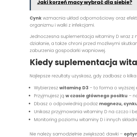
Jaki korzeń macy wybrać dla siebie?
Cynk
wzmacnia układ odpornościowy oraz efekty
organizmu i walki z infekcjami.
Jednoczesna suplementacja witaminy D wraz z m
działanie, a także chroni przed możliwymi skutk
zaburzenia gospodarki wapniowej.
Kiedy suplementacja wita
Najlepsze rezultaty uzyskasz, gdy zadbasz o kil
Wybierzesz
witaminę D3
– to forma o wyższej 
Przyjmujesz ją
w czasie głównego posiłku
– na
Dbasz o odpowiednią podaż
magnezu, cynku,
Unikasz przyjmowania witaminy D na czczo i be
Monitoring poziomu witaminy D i innych składn
Nie należy samodzielnie zwiększać dawki –
optym