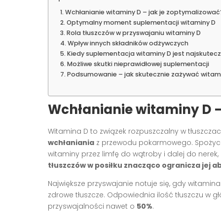
Wchłanianie witaminy D – jak je zoptymalizować
Optymalny moment suplementacji witaminy D
Rola tłuszczów w przyswajaniu witaminy D
Wpływ innych składników odżywczych
Kiedy suplementacja witaminy D jest najskutecz
Możliwe skutki nieprawidłowej suplementacji
Podsumowanie – jak skutecznie zażywać witam
Wchłanianie witaminy D –
Witamina D to związek rozpuszczalny w tłuszczac
wchłaniania
z przewodu pokarmowego. Spożycie j
witaminy przez limfę do wątroby i dalej do nerek,
tłuszczów w posiłku znacząco ogranicza jej ab
Największe przyswajanie notuje się, gdy witami
zdrowe tłuszcze. Odpowiednia ilość tłuszczu w 
przyswajalności nawet o
50%
.