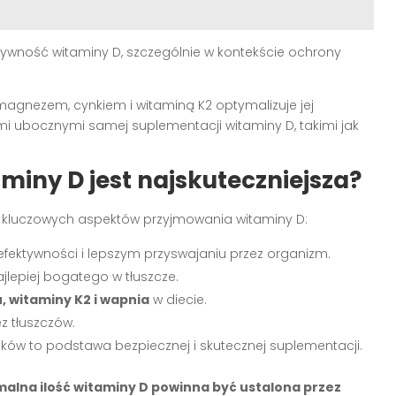
wność witaminy D, szczególnie w kontekście ochrony
agnezem, cynkiem i witaminą K2 optymalizuje jej
ami ubocznymi samej suplementacji witaminy D, takimi jak
miny D jest najskuteczniejsza?
ka kluczowych aspektów przyjmowania witaminy D:
efektywności i lepszym przyswajaniu przez organizm.
jlepiej bogatego w tłuszcze.
 witaminy K2 i wapnia
w diecie.
z tłuszczów.
ików to podstawa bezpiecznej i skutecznej suplementacji.
alna ilość witaminy D powinna być ustalona przez