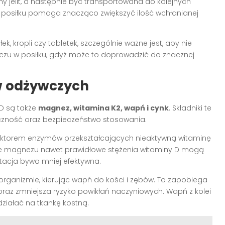
y jelit, a następnie być transportowana do kolejnych
 posiłku pomaga znacząco zwiększyć ilość wchłanianej
k, kropli czy tabletek, szczególnie ważne jest, aby nie
zczu w posiłku, gdyż może to doprowadzić do znacznej
w odżywczych
 D są także
magnez, witamina K2, wapń i cynk
. Składniki te
teczność oraz bezpieczeństwo stosowania.
ofaktorem enzymów przekształcających nieaktywną witaminę
orze magnezu nawet prawidłowe stężenia witaminy D mogą
tacja bywa mniej efektywna.
ganizmie, kierując wapń do kości i zębów. To zapobiega
raz zmniejsza ryzyko powikłań naczyniowych. Wapń z kolei
działać na tkankę kostną.