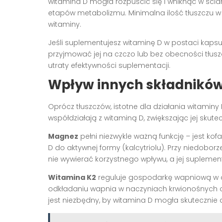
witamina D mogła rozpuścić się i wniknąć w ścian
etapów metabolizmu. Minimalna ilość tłuszczu w
witaminy.
Jeśli suplementujesz witaminę D w postaci kapsułe
przyjmować jej na czczo lub bez obecności tłus
utraty efektywności suplementacji.
Wpływ innych składnikó
Oprócz tłuszczów, istotne dla działania witaminy
współdziałają z witaminą D, zwiększając jej sku
Magnez
pełni niezwykle ważną funkcję – jest k
D do aktywnej formy (kalcytriolu). Przy niedob
nie wywierać korzystnego wpływu, a jej suplemen
Witamina K2
reguluje gospodarkę wapniową w or
odkładaniu wapnia w naczyniach krwionośnych o
jest niezbędny, by witamina D mogła skutecznie 