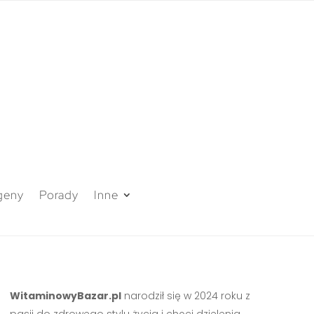
geny
Porady
Inne
WitaminowyBazar.pl
narodził się w 2024 roku z
pasji do zdrowego stylu życia i chęci dzielenia