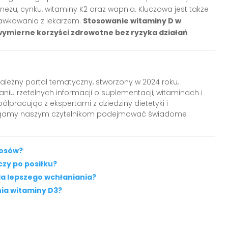
zu, cynku, witaminy K2 oraz wapnia. Kluczowa jest także
dawkowania z lekarzem.
Stosowanie witaminy D w
ymierne korzyści zdrowotne bez ryzyka działań
zależny portal tematyczny, stworzony w 2024 roku,
aniu rzetelnych informacji o suplementacji, witaminach i
łpracując z ekspertami z dziedziny dietetyki i
agamy naszym czytelnikom podejmować świadome
łosów?
czy po posiłku?
la lepszego wchłaniania?
ia witaminy D3?