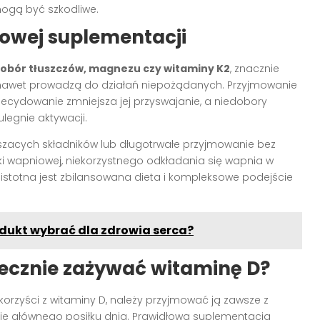
mogą być szkodliwe.
łowej suplementacji
obór tłuszczów, magnezu czy witaminy K2
, znacznie
 nawet prowadzą do działań niepożądanych. Przyjmowanie
decydowanie zmniejsza jej przyswajanie, a niedobory
egnie aktywacji.
zacych składników lub długotrwałe przyjmowanie bez
i wapniowej, niekorzystnego odkładania się wapnia w
 istotna jest zbilansowana dieta i kompleksowe podejście
odukt wybrać dla zdrowia serca?
ecznie zażywać witaminę D?
 korzyści z witaminy D, należy przyjmować ją zawsze z
asie głównego posiłku dnia. Prawidłowa suplementacja