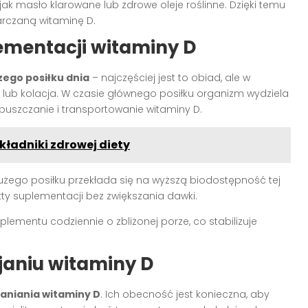
e jak masło klarowane lub zdrowe oleje roślinne. Dzięki temu
rczaną witaminę D.
mentacji witaminy D
zego posiłku dnia
– najczęściej jest to obiad, ale w
 lub kolacja. W czasie głównego posiłku organizm wydziela
puszczanie i transportowanie witaminy D.
ładniki zdrowej diety
użego posiłku przekłada się na wyższą biodostępność tej
ty suplementacji bez zwiększania dawki.
ementu codziennie o zbliżonej porze, co stabilizuje
janiu witaminy D
aniania witaminy D
. Ich obecność jest konieczna, aby