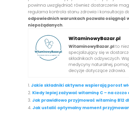
powinna uwzględniać również dostarczenie magne
regularna kontrola stanu zdrowia i konsultacja 
odpowiednich warunkach pozwala osiągnąć w
niepożądanych
.
WitaminowyBazar.pl
WitaminowyBazar.pl
to nie
specjalizujący się w dostarcz
składnikach odżywczych. Wspó
medycyny naturalnej, pom
decyzje dotyczące zdrowia.
Jakie składniki aktywne wspierają porost w
Kiedy lepiej zażywać witaminę C – na czczo 
Jak prawidłowo przyjmować witaminę B12 d
Jak ustalić optymalny moment przyjmowan