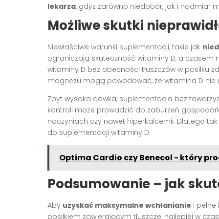
lekarza
, gdyż zarówno niedobór, jak i nadmiar 
Możliwe skutki nieprawid
Niewłaściwe warunki suplementacji, takie jak
nied
ograniczają skuteczność witaminy D, a czasem
witaminy D bez obecności tłuszczów w posiłku z
magnezu mogą powodować, że witamina D nie ul
Zbyt wysoka dawka, suplementacja bez towarzys
kontroli może prowadzić do zaburzeń gospodark
naczyniach czy nawet hiperkalcemii. Dlatego tak
do suplementacji witaminy D.
Optima Cardio czy Benecol - który pr
Podsumowanie – jak skut
Aby
uzyskać maksymalne wchłanianie
i pełne
posiłkiem zawierającym tłuszcze, najlepiej w cz