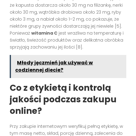
że kapusta dostarcza około 30 mg na filiżankę, nerki
około 30 mg, wątróbka drobiowa około 23 mg, ryby
około 3 mg, a nabiał około 1–2 mg, co pokazuje, że
niektóre grupy żywności dostarczają jej niewiele [5].
Ponieważ
witamina C
jest wrażliwa na temperaturę i
światło, świeżość produktów oraz delikatna obróbka
sprzyjają zachowaniu jej ilości [8].
Młody jęczmień jak używać w
codziennej diecie?
Co z etykietą i kontrolą
jakości podczas zakupu
online?
Przy zakupie internetowym weryfikuj pełną etykietę, w
tym masę netto, skład, porcję dzienną, zalecenia do