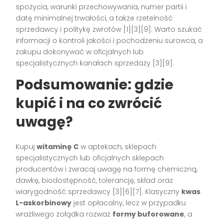
spożycia, warunki przechowywania, numer partii i
datę minimalnej trwałości, a także rzetelność
sprzedawcy i politykę zwrotów [1][3][9]. Warto szukać
informacji o kontroli jakości i pochodzeniu surowca, a
zakupu dokonywać w oficjalnych lub
specjalistycznych kanałach sprzedaży [3][9].
Podsumowanie: gdzie
kupić i na co zwrócić
uwagę?
Kupuj
witaminę C
w aptekach, sklepach
specjalistycznych lub oficjalnych sklepach
producentów i zwracaj uwagę na formę chemiczną,
dawkę, biodostępność, tolerancję, skład oraz
wiarygodność sprzedawcy [3][6][7]. Klasyczny
kwas
L-askorbinowy
jest opłacalny, lecz w przypadku
wrażliwego żołądka rozważ
formy buforowane
, a