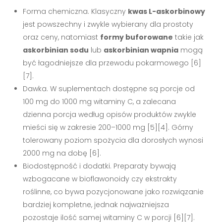
Forma chemiczna. Klasyczny
kwas L-askorbinowy
jest powszechny i zwykle wybierany dla prostoty
oraz ceny, natomiast
formy buforowane
takie jak
askorbinian sodu
lub
askorbinian wapnia
mogą
być łagodniejsze dla przewodu pokarmowego [6]
[7].
Dawka. W suplementach dostępne są porcje od
100 mg do 1000 mg witaminy C, a zalecana
dzienna porcja według opisów produktów zwykle
mieści się w zakresie 200–1000 mg [5][4]. Górny
tolerowany poziom spożycia dla dorosłych wynosi
2000 mg na dobę [6].
Biodostępność i dodatki. Preparaty bywają
wzbogacane w bioflawonoidy czy ekstrakty
roślinne, co bywa pozycjonowane jako rozwiązanie
bardziej kompletne, jednak najważniejsza
pozostaje ilość samej witaminy C w porcji [6][7].