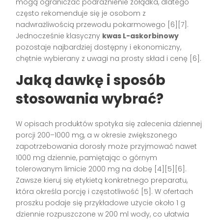
mogą ograniczać podrażnienie żołądka, dlatego
często rekomenduje się je osobom z
nadwrażliwością przewodu pokarmowego [6][7].
Jednocześnie klasyczny
kwas L-askorbinowy
pozostaje najbardziej dostępny i ekonomiczny,
chętnie wybierany z uwagi na prosty skład i cenę [6].
Jaką dawkę i sposób
stosowania wybrać?
W opisach produktów spotyka się zalecenia dziennej
porcji 200–1000 mg, a w okresie zwiększonego
zapotrzebowania dorosły może przyjmować nawet
1000 mg dziennie, pamiętając o górnym
tolerowanym limicie 2000 mg na dobę [4][5][6].
Zawsze kieruj się etykietą konkretnego preparatu,
która określa porcję i częstotliwość [5]. W ofertach
proszku podaje się przykładowe użycie około 1 g
dziennie rozpuszczone w 200 ml wody, co ułatwia