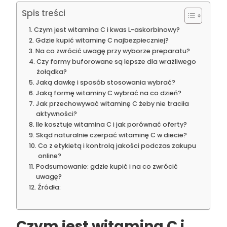
Spis treści
Czym jest witamina C i kwas L-askorbinowy?
Gdzie kupić witaminę C najbezpieczniej?
Na co zwrócić uwagę przy wyborze preparatu?
Czy formy buforowane są lepsze dla wrażliwego
żołądka?
Jaką dawkę i sposób stosowania wybrać?
Jaką formę witaminy C wybrać na co dzień?
Jak przechowywać witaminę C żeby nie traciła
aktywności?
Ile kosztuje witamina C i jak porównać oferty?
Skąd naturalnie czerpać witaminę C w diecie?
Co z etykietą i kontrolą jakości podczas zakupu
online?
Podsumowanie: gdzie kupić i na co zwrócić
uwagę?
Źródła:
Czym jest witamina C i