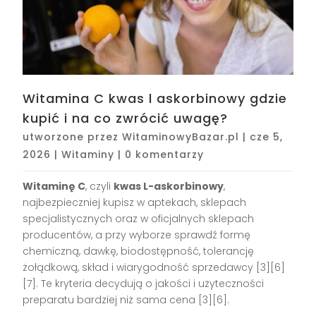
Witamina C kwas l askorbinowy gdzie
kupić i na co zwrócić uwagę?
utworzone przez
WitaminowyBazar.pl
|
cze 5,
2026
|
Witaminy
|
0 komentarzy
Witaminę C
, czyli
kwas L-askorbinowy
,
najbezpieczniej kupisz w aptekach, sklepach
specjalistycznych oraz w oficjalnych sklepach
producentów, a przy wyborze sprawdź formę
chemiczną, dawkę, biodostępność, tolerancję
żołądkową, skład i wiarygodność sprzedawcy [3][6]
[7]. Te kryteria decydują o jakości i użyteczności
preparatu bardziej niż sama cena [3][6].