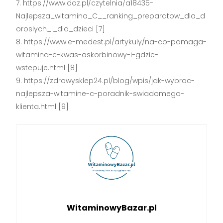
https://www.doz.pl/czytelnia/a18435-
Najlepsza_witamina_C__ranking_preparatow_dla_d
oroslych_i_dla_dzieci [7]
https://www.e-medest.pl/artykuly/na-co-pomaga-
witamina-c-kwas-askorbinowy-i-gdzie-
wstepuje.html [8]
https://zdrowysklep24.pl/blog/wpis/jak-wybrac-
najlepsza-witamine-c-poradnik-swiadomego-
klienta.html [9]
WitaminowyBazar.pl