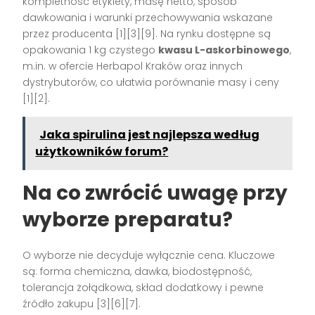
kompletność etykiety, masę netto, sposób
dawkowania i warunki przechowywania wskazane
przez producenta [1][3][9]. Na rynku dostępne są
opakowania 1 kg czystego
kwasu L-askorbinowego
,
m.in. w ofercie Herbapol Kraków oraz innych
dystrybutorów, co ułatwia porównanie masy i ceny
[1][2].
Jaka spirulina jest najlepsza według
użytkowników forum?
Na co zwrócić uwagę przy
wyborze preparatu?
O wyborze nie decyduje wyłącznie cena. Kluczowe
są: forma chemiczna, dawka, biodostępność,
tolerancja żołądkowa, skład dodatkowy i pewne
źródło zakupu [3][6][7].