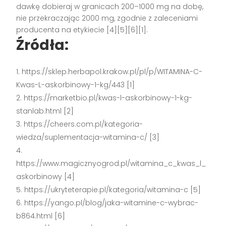
dawkę dobieraj w granicach 200–1000 mg na dobę,
nie przekraczając 2000 mg, zgodnie z zaleceniami
producenta na etykiecie [4][5][6][1].
Źródła:
https://sklep.herbapol.krakow.pl/pl/p/WITAMINA-C-
Kwas-L-askorbinowy-1-kg/443 [1]
https://marketbio.pl/kwas-l-askorbinowy-1-kg-
stanlab.html [2]
https://cheers.com.pl/kategoria-
wiedza/suplementacja-witamina-c/ [3]
https://www.magicznyogrod.pl/witamina_c_kwas_l_
askorbinowy [4]
https://ukryteterapie.pl/kategoria/witamina-c [5]
https://yango.pl/blog/jaka-witamine-c-wybrac-
b864.html [6]