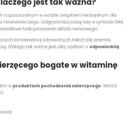
dlaczego jest tak ważna?
est rozpuszczalnym w wodzie związkiem niezbędnym dla
i krwiotwórczego. Odgrywa kluczową rolę w syntezie DNA,
rawidłowe funkcjonowanie układu nerwowego.
nych konsekwencji zdrowotnych, takich jak anemia,
ią. Dlatego tak ważne jest, aby zadbać o
odpowiednią
ierzęcego bogate w witaminę
tkim w
produktach pochodzenia zwierzęcego
. Wśród
ć:
ososia