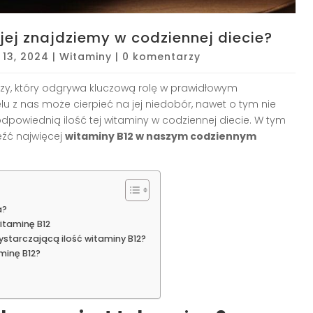
jej znajdziemy w codziennej diecie?
 13, 2024
|
Witaminy
|
0 komentarzy
czy, który odgrywa kluczową rolę w prawidłowym
lu z nas może cierpieć na jej niedobór, nawet o tym nie
odpowiednią ilość tej witaminy w codziennej diecie. W tym
eźć najwięcej
witaminy B12 w naszym codziennym
a?
itaminę B12
starczającą ilość witaminy B12?
minę B12?