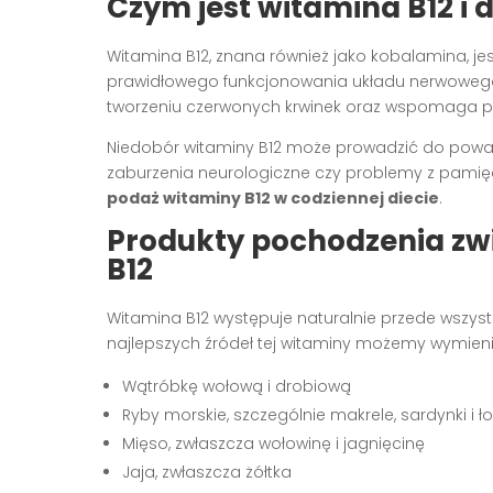
Czym jest witamina B12 i 
Witamina B12, znana również jako kobalamina, j
prawidłowego funkcjonowania układu nerwowego 
tworzeniu czerwonych krwinek oraz wspomaga p
Niedobór witaminy B12 może prowadzić do poważ
zaburzenia neurologiczne czy problemy z pamięc
podaż witaminy B12 w codziennej diecie
.
Produkty pochodzenia zw
B12
Witamina B12 występuje naturalnie przede wszys
najlepszych źródeł tej witaminy możemy wymieni
Wątróbkę wołową i drobiową
Ryby morskie, szczególnie makrele, sardynki i ł
Mięso, zwłaszcza wołowinę i jagnięcinę
Jaja, zwłaszcza żółtka