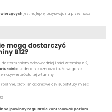
zwierzęcych
jest najlepiej przyswajalna przez nasz
ie mogą dostarczyć
miny B12?
 dostarczeniem odpowiedniej ilości witaminy B12,
naturalnie
. Jednak nie oznacza to, że weganie i
ternatywne źródła tej witaminy:
a roślinne, płatki śniadaniowe czy substytuty mięsa
12
linnej powinny regularnie kontrolować poziom