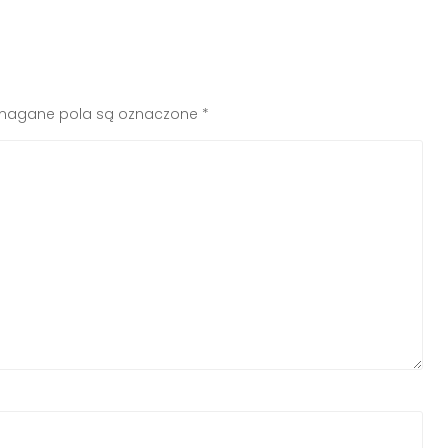
agane pola są oznaczone
*