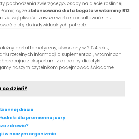
ty pochodzenia zwierzęcego, osoby na diecie roślinnej
Pamiętaj, że
zbilansowana dieta bogata w witaminę B12
razie wątpliwości zawsze warto skonsultować się z
ować dietę do indywidualnych potrzeb.
zależny portal tematyczny, stworzony w 2024 roku,
aniu rzetelnych informacji o suplementacji, witaminach i
łpracując z ekspertami z dziedziny dietetyki i
agamy naszym czytelnikom podejmować świadome
 co dzień?
ziennej diecie
ładniki dla promiennej cery
sze zdrowie?
gii w naszym organizmie