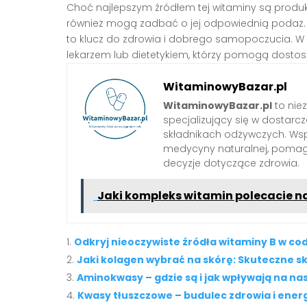
Choć najlepszym źródłem tej witaminy są produk
również mogą zadbać o jej odpowiednią podaż. 
to klucz do zdrowia i dobrego samopoczucia. W 
lekarzem lub dietetykiem, którzy pomogą dostos
WitaminowyBazar.pl
WitaminowyBazar.pl
to nie
specjalizujący się w dostarcz
składnikach odżywczych. Wspó
medycyny naturalnej, pom
decyzje dotyczące zdrowia.
Jaki kompleks witamin polecacie na
Odkryj nieoczywiste źródła witaminy B w cod
Jaki kolagen wybrać na skórę: Skuteczne sk
Aminokwasy – gdzie są i jak wpływają na na
Kwasy tłuszczowe – budulec zdrowia i ener