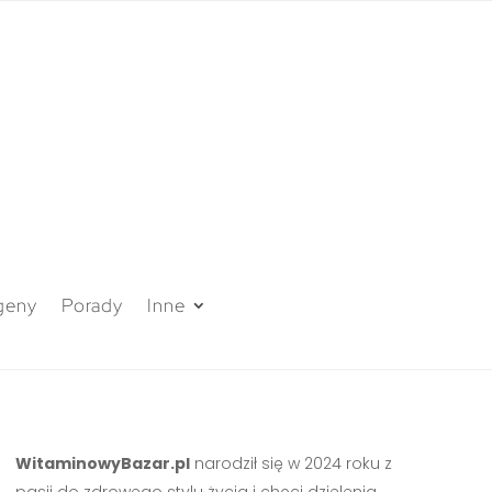
geny
Porady
Inne
WitaminowyBazar.pl
narodził się w 2024 roku z
pasji do zdrowego stylu życia i chęci dzielenia