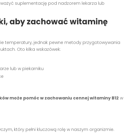
ozważyć suplementację pod nadzorem lekarza lub
ki, aby zachować witaminę
kie temperatury, jednak pewne metody przygotowywania
ktach. Oto kilka wskazówek:
rze lub w piekarniku
ce
łków może pomóc w zachowaniu cennej witaminy B12
w
czym, który pełni kluczową rolę w naszym organizmie.