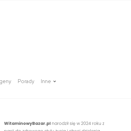
geny
Porady
Inne
WitaminowyBazar.pl
narodził się w 2024 roku z
pasji do zdrowego stylu życia i chęci dzielenia