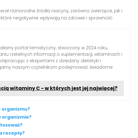
ał różnorodne źródła niacyny, zarówno zwierzęce, jak i
, które negatywnie wpływają na zdrowie i sprawność
zależny portal tematyczny, stworzony w 2024 roku,
aniu rzetelnych informacji o suplementacji, witaminach i
łpracując z ekspertami z dziedziny dietetyki i
agamy naszym czytelnikom podejmować świadome
ą witaminy C - w których jest jej najwięcej?
o organizmu?
w organizmie?
 stosować?
na receptę?