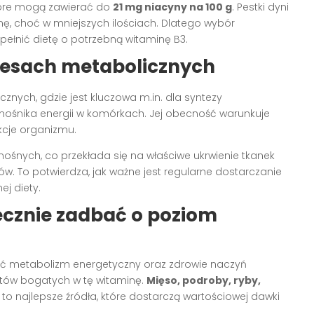
tóre mogą zawierać do
21 mg niacyny na 100 g
. Pestki dyni
ę, choć w mniejszych ilościach. Dlatego wybór
ełnić dietę o potrzebną witaminę B3.
cesach metabolicznych
znych, gdzie jest kluczowa m.in. dla syntezy
ośnika energii w komórkach. Jej obecność warunkuje
kcje organizmu.
nośnych, co przekłada się na właściwe ukrwienie tkanek
. To potwierdza, jak ważne jest regularne dostarczanie
ej diety.
cznie zadbać o poziom
ać metabolizm energetyczny oraz zdrowie naczyń
któw bogatych w tę witaminę.
Mięso, podroby, ryby,
to najlepsze źródła, które dostarczą wartościowej dawki