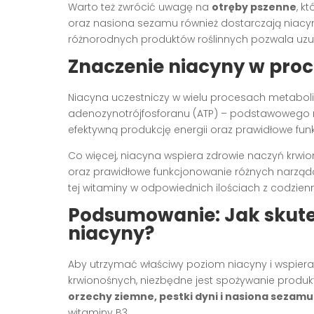
Warto też zwrócić uwagę na
otręby pszenne
, k
oraz nasiona sezamu również dostarczają niacyn
różnorodnych produktów roślinnych pozwala uzup
Znaczenie niacyny w pro
Niacyna uczestniczy w wielu procesach metabolic
adenozynotrójfosforanu (ATP) – podstawowego n
efektywną produkcję energii oraz prawidłowe fun
Co więcej, niacyna wspiera zdrowie naczyń krwio
oraz prawidłowe funkcjonowanie różnych narządów
tej witaminy w odpowiednich ilościach z codzienn
Podsumowanie: Jak skute
niacyny?
Aby utrzymać właściwy poziom niacyny i wspier
krwionośnych, niezbędne jest spożywanie produ
orzechy ziemne, pestki dyni i nasiona sezamu
witaminy B3.