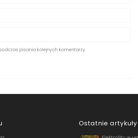
podczas pisania kolejnych komentarzy.
u
Ostatnie artykuły
as
Elektrolity w u