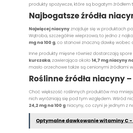
produkty spożywcze, które są bogatym źródłem t
Najbogatsze źródła niacy
Najwięcej niacyny
znajduje się w produktach po
Wątroba, szczególnie wieprzowa, to jedno z najk
mg na 100 g
, co stanowi znaczną dawkę wobec 
Inne produkty mięsne również dostarczają spore i
kurczaka
, zawierająca około
14,7 mg niacyny na
masło orzechowe także są cenionymi źródłami w
Roślinne źródła niacyny –
Choć większość roślinnych produktów ma mniejsze
nich wyróżniają się pod tym względem. Wśród ni
24,2 mg na 100 g
niacyny, co czyni je jednym z n
Optymalne dawkowanie witaminy C - i