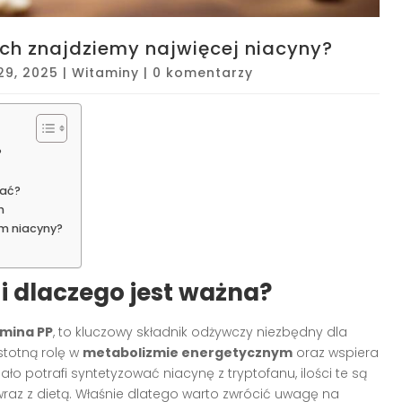
ch znajdziemy najwięcej niacyny?
 29, 2025
|
Witaminy
|
0 komentarzy
?
iać?
h
m niacyny?
i dlaczego jest ważna?
mina PP
, to kluczowy składnik odżywczy niezbędny dla
stotną rolę w
metabolizmie energetycznym
oraz wspiera
iało potrafi syntetyzować niacynę z tryptofanu, ilości te są
wraz z dietą. Właśnie dlatego warto zwrócić uwagę na