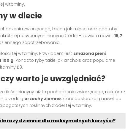
ej witaminy.
ny w diecie
chodzenia zwierzęcego, takich jak mięso oraz podroby.
onkretniej nasyconych niacyną źródeł – zawiera nawet
16,7
dziennego zapotrzebowania.
lości tej witaminy. Przykładem jest
smażona pierś
 100 g
. Ponadto ryby takie jak anchois oraz popularne
itaminy B3.
 czy warto je uwzględniać?
 ilości niacyny niż te pochodzenia zwierzęcego, niektóre z
ch przodują
orzechy ziemne
, które dostarczają nawet do
ajbogatszych roślinnych źródeł tej witaminy.
le razy dziennie dla maksymalnych korzyści?