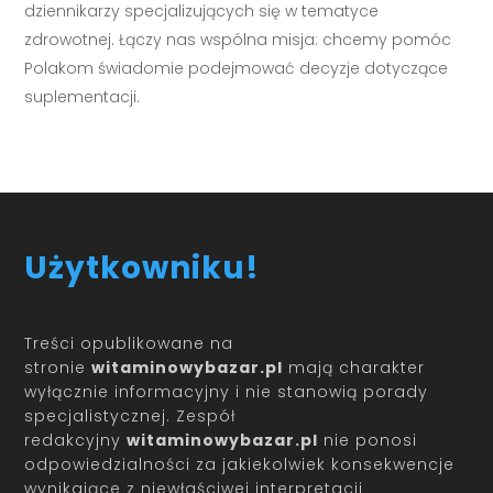
dziennikarzy specjalizujących się w tematyce
zdrowotnej. Łączy nas wspólna misja: chcemy pomóc
Polakom świadomie podejmować decyzje dotyczące
suplementacji.
Użytkowniku!
Treści opublikowane na
stronie
witaminowybazar.pl
mają charakter
wyłącznie informacyjny i nie stanowią porady
specjalistycznej. Zespół
redakcyjny
witaminowybazar.pl
nie ponosi
odpowiedzialności za jakiekolwiek konsekwencje
wynikające z niewłaściwej interpretacji