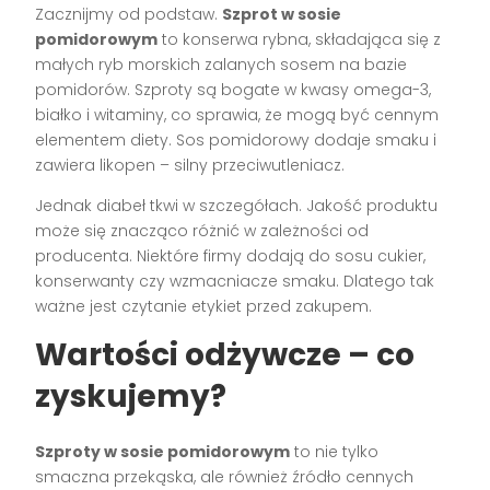
Zacznijmy od podstaw.
Szprot w sosie
pomidorowym
to konserwa rybna, składająca się z
małych ryb morskich zalanych sosem na bazie
pomidorów. Szproty są bogate w kwasy omega-3,
białko i witaminy, co sprawia, że mogą być cennym
elementem diety. Sos pomidorowy dodaje smaku i
zawiera likopen – silny przeciwutleniacz.
Jednak diabeł tkwi w szczegółach. Jakość produktu
może się znacząco różnić w zależności od
producenta. Niektóre firmy dodają do sosu cukier,
konserwanty czy wzmacniacze smaku. Dlatego tak
ważne jest czytanie etykiet przed zakupem.
Wartości odżywcze – co
zyskujemy?
Szproty w sosie pomidorowym
to nie tylko
smaczna przekąska, ale również źródło cennych