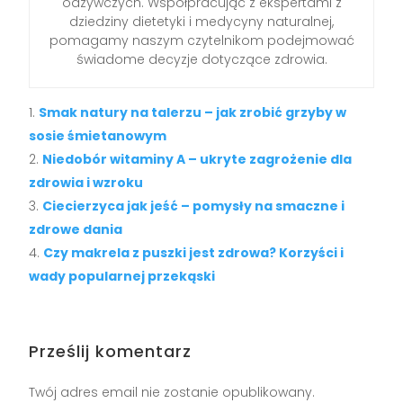
odżywczych. Współpracując z ekspertami z
dziedziny dietetyki i medycyny naturalnej,
pomagamy naszym czytelnikom podejmować
świadome decyzje dotyczące zdrowia.
Smak natury na talerzu – jak zrobić grzyby w
sosie śmietanowym
Niedobór witaminy A – ukryte zagrożenie dla
zdrowia i wzroku
Ciecierzyca jak jeść – pomysły na smaczne i
zdrowe dania
Czy makrela z puszki jest zdrowa? Korzyści i
wady popularnej przekąski
Prześlij komentarz
Twój adres email nie zostanie opublikowany.