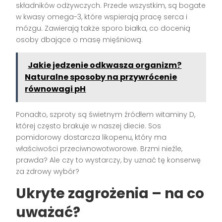
składników odżywczych. Przede wszystkim, są bogate
w kwasy omega-3, które wspierają pracę serca i
mózgu. Zawierają także sporo białka, co docenią
osoby dbające o masę mięśniową.
Jakie jedzenie odkwasza organizm?
Naturalne sposoby na przywrócenie
równowagi pH
Ponadto, szproty są świetnym źródłem witaminy D,
której często brakuje w naszej diecie. Sos
pomidorowy dostarcza likopenu, który ma
właściwości przeciwnowotworowe. Brzmi nieźle,
prawda? Ale czy to wystarczy, by uznać tę konserwę
za zdrowy wybór?
Ukryte zagrożenia – na co
uważać?