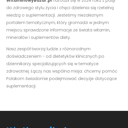
WitaminowyBazar.pl
narodził się w 2024 roku z pasji
do zdrowego stylu życia i chęci dzielenia się rzetelną
wiedzą o suplementacji. Jesteśmy niezależnym
portalem tematycznym, który gromadzi w jednym
miejscu sprawdzone informacje ze świata witamin,
minerałów i suplementów diety.
Nasz zespół tworzą ludzie z różnorodnym
doświadczeniem - od dietetyków klinicznych po
dziennikarzy specjalizujących się w tematyce
zdrowotnej. Łączy nas wspólna misja: chcemy pomóc
Polakom świadomie podejmować decyzje dotyczące
suplementacji.