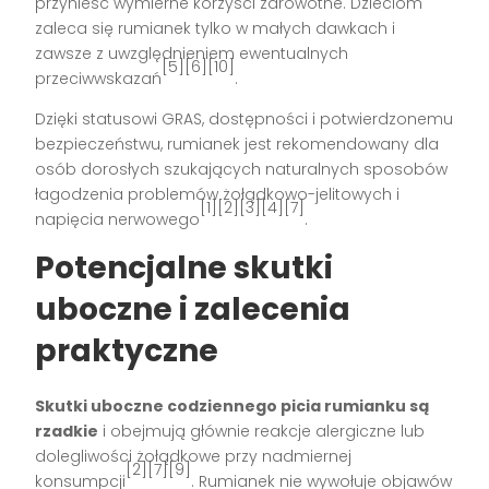
przynieść wymierne korzyści zdrowotne. Dzieciom
zaleca się rumianek tylko w małych dawkach i
zawsze z uwzględnieniem ewentualnych
[5][6][10]
przeciwwskazań
.
Dzięki statusowi GRAS, dostępności i potwierdzonemu
bezpieczeństwu, rumianek jest rekomendowany dla
osób dorosłych szukających naturalnych sposobów
łagodzenia problemów żołądkowo-jelitowych i
[1][2][3][4][7]
napięcia nerwowego
.
Potencjalne skutki
uboczne i zalecenia
praktyczne
Skutki uboczne codziennego picia rumianku są
rzadkie
i obejmują głównie reakcje alergiczne lub
dolegliwości żołądkowe przy nadmiernej
[2][7][9]
konsumpcji
. Rumianek nie wywołuje objawów