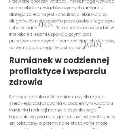
Przewlekłe choroby wątroby i nerek mogą wpływać
na metabolizm związków czynnych rumianku,
dlatego zalecana jest konsultacja lekarska przy
długotrwałym stosowaniu przez osoby z tego typu
[1][3][5]
schorzeniami
. Rumianek może wchodzić w
interakcje z lekami uspokajającymi oraz
przeciwzakrzepowymi — wzmacniając ich działanie,
[1][2][5]
co wymaga szczególnej ostrożności
.
Rumianek w codziennej
profilaktyce i wsparciu
zdrowia
Rosnąca popularność rumianku wynika z jego
szerokiego zastosowania w codziennym wsparciu
[4]
trawienia i redukcji napięcia psychicznego
.
Łagodnie wpływa na organizm, nie jest teratogenny
ani toksyczny, a przemyślane stosowanie może