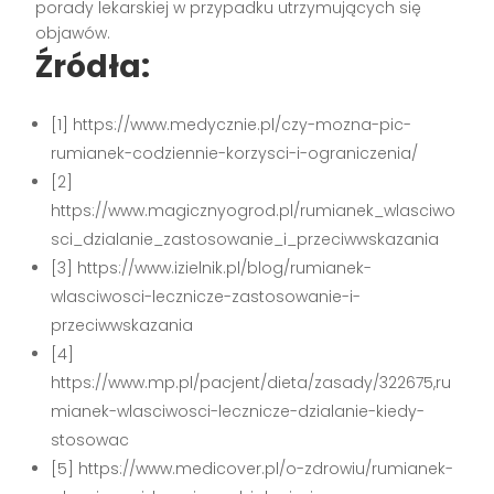
porady lekarskiej w przypadku utrzymujących się
objawów.
Źródła:
[1] https://www.medycznie.pl/czy-mozna-pic-
rumianek-codziennie-korzysci-i-ograniczenia/
[2]
https://www.magicznyogrod.pl/rumianek_wlasciwo
sci_dzialanie_zastosowanie_i_przeciwwskazania
[3] https://www.izielnik.pl/blog/rumianek-
wlasciwosci-lecznicze-zastosowanie-i-
przeciwwskazania
[4]
https://www.mp.pl/pacjent/dieta/zasady/322675,ru
mianek-wlasciwosci-lecznicze-dzialanie-kiedy-
stosowac
[5] https://www.medicover.pl/o-zdrowiu/rumianek-