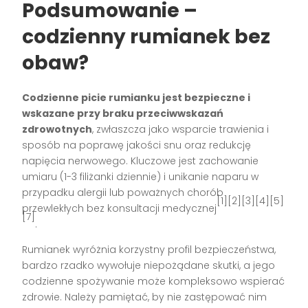
Podsumowanie –
codzienny rumianek bez
obaw?
Codzienne picie rumianku jest bezpieczne i
wskazane przy braku przeciwwskazań
zdrowotnych
, zwłaszcza jako wsparcie trawienia i
sposób na poprawę jakości snu oraz redukcję
napięcia nerwowego. Kluczowe jest zachowanie
umiaru (1-3 filiżanki dziennie) i unikanie naparu w
przypadku alergii lub poważnych chorób
[1][2][3][4][5]
przewlekłych bez konsultacji medycznej
[7]
.
Rumianek wyróżnia korzystny profil bezpieczeństwa,
bardzo rzadko wywołuje niepożądane skutki, a jego
codzienne spożywanie może kompleksowo wspierać
zdrowie. Należy pamiętać, by nie zastępować nim