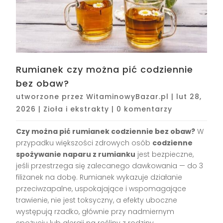
Rumianek czy można pić codziennie
bez obaw?
utworzone przez
WitaminowyBazar.pl
|
lut 28,
2026
|
Zioła i ekstrakty
|
0 komentarzy
Czy można pić rumianek codziennie bez obaw?
W
przypadku większości zdrowych osób
codzienne
spożywanie naparu z rumianku
jest bezpieczne,
jeśli przestrzega się zalecanego dawkowania — do 3
filiżanek na dobę. Rumianek wykazuje działanie
przeciwzapalne, uspokajające i wspomagające
trawienie, nie jest toksyczny, a efekty uboczne
występują rzadko, głównie przy nadmiernym
spożyciu lub alergii na rośliny z rodziny