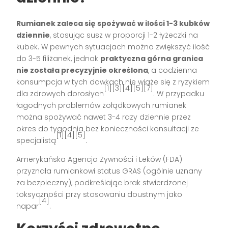
Rumianek zaleca się spożywać w ilości 1-3 kubków
dziennie
, stosując susz w proporcji 1-2 łyżeczki na
kubek. W pewnych sytuacjach można zwiększyć ilość
do 3-5 filiżanek, jednak
praktyczna górna granica
nie została precyzyjnie określona
, a codzienna
konsumpcja w tych dawkach nie wiąże się z ryzykiem
[1][3][4][5][7]
dla zdrowych dorosłych
. W przypadku
łagodnych problemów żołądkowych rumianek
można spożywać nawet 3-4 razy dziennie przez
okres do tygodnia bez konieczności konsultacji ze
[1][4][5]
specjalistą
.
Amerykańska Agencja Żywności i Leków (FDA)
przyznała rumiankowi status GRAS (ogólnie uznany
za bezpieczny), podkreślając brak stwierdzonej
toksyczności przy stosowaniu doustnym jako
[4]
napar
.