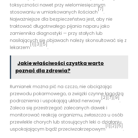
toksyczności nawet przy wielomiesięcznym
[7]
stosowaniu w umiarkowanych ilościach
.
Najważniejsze dla bezpieczeństwa jest, aby nie
traktować długotrwałego pijania naparu jako
zamiennika diagnostyki — przy stałych lub
nasilających się objawach należy skonsultować się z
[1][3][5]
lekarzem
.
Jakie właściwości czystka warto
poznać dla zdrowia?
Rumianek można pić na czczo, nie obciążając
przewodu pokarmowego, a związki czynne łagodzą
[2][7][9]
podrażnienia i uspokajają układ nerwowy
.
Zaleca się przestrzegać zalecanych dawek i
monitorować reakcję organizmu, zwłaszcza u osób
przewlekle chorych lub stosujących leki o działaniu
[1][2][5]
uspokajającym bądź przeciwzakrzepowym
.