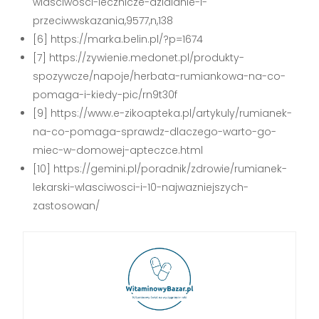
wlasciwosci-lecznicze-dzialanie-i-
przeciwwskazania,9577,n,138
[6] https://marka.belin.pl/?p=1674
[7] https://zywienie.medonet.pl/produkty-
spozywcze/napoje/herbata-rumiankowa-na-co-
pomaga-i-kiedy-pic/rn9t30f
[9] https://www.e-zikoapteka.pl/artykuly/rumianek-
na-co-pomaga-sprawdz-dlaczego-warto-go-
miec-w-domowej-apteczce.html
[10] https://gemini.pl/poradnik/zdrowie/rumianek-
lekarski-wlasciwosci-i-10-najwazniejszych-
zastosowan/