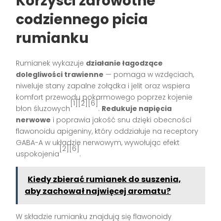
Korzyści zdrowotne
codziennego picia
rumianku
Rumianek wykazuje
działanie łagodzące
dolegliwości trawienne
— pomaga w wzdęciach,
niweluje stany zapalne żołądka i jelit oraz wspiera
komfort przewodu pokarmowego poprzez kojenie
[1][2][6]
błon śluzowych
.
Redukuje napięcia
nerwowe
i poprawia jakość snu dzięki obecności
flawonoidu apigeniny, który oddziałuje na receptory
GABA-A w układzie nerwowym, wywołując efekt
[2][6]
uspokojenia
.
Kiedy zbierać rumianek do suszenia,
aby zachował najwięcej aromatu?
W składzie rumianku znajdują się flawonoidy