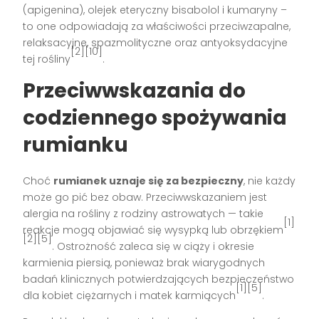
(apigenina), olejek eteryczny bisabolol i kumaryny –
to one odpowiadają za właściwości przeciwzapalne,
relaksacyjne, spazmolityczne oraz antyoksydacyjne
[2][10]
tej rośliny
.
Przeciwwskazania do
codziennego spożywania
rumianku
Choć
rumianek uznaje się za bezpieczny
, nie każdy
może go pić bez obaw. Przeciwwskazaniem jest
alergia na rośliny z rodziny astrowatych — takie
[1]
reakcje mogą objawiać się wysypką lub obrzękiem
[2][5]
. Ostrożność zaleca się w ciąży i okresie
karmienia piersią, ponieważ brak wiarygodnych
badań klinicznych potwierdzających bezpieczeństwo
[1][5]
dla kobiet ciężarnych i matek karmiących
.