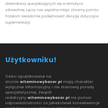
dziennikarzy specjalizujących się w tematyce
zdrowotnej. Łączy nas wspólna misja: chcemy pomóc
Polakom świadomie podejmować decyzje dotyczące
suplementacji.
Użytkowniku!
Treści opublikowane na
stronie
witaminowybazar.pl
mają charakter
wyłącznie informacyjny i nie stanowią porady
specjalistycznej. Zespół
redakcyjny
witaminowybazar.pl
nie ponosi
odpowiedzialności za jakiekolwiek konsekwencje