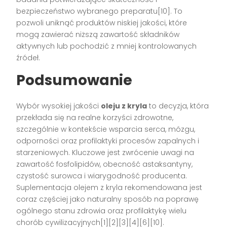
bezpieczeństwo wybranego preparatu[10]. To
pozwoli uniknąć produktów niskiej jakości, które
mogą zawierać niższą zawartość składników
aktywnych lub pochodzić z mniej kontrolowanych
źródeł.
Podsumowanie
Wybór wysokiej jakości
oleju z kryla
to decyzja, która
przekłada się na realne korzyści zdrowotne,
szczególnie w kontekście wsparcia serca, mózgu,
odporności oraz profilaktyki procesów zapalnych i
starzeniowych. Kluczowe jest zwrócenie uwagi na
zawartość fosfolipidów, obecność astaksantyny,
czystość surowca i wiarygodność producenta.
Suplementacja olejem z kryla rekomendowana jest
coraz częściej jako naturalny sposób na poprawę
ogólnego stanu zdrowia oraz profilaktykę wielu
chorób cywilizacyjnych[1][2][3][4][6][10].