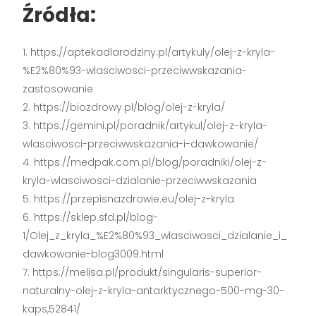
Źródła:
https://aptekadlarodziny.pl/artykuly/olej-z-kryla-
%E2%80%93-wlasciwosci-przeciwwskazania-
zastosowanie
https://biozdrowy.pl/blog/olej-z-kryla/
https://gemini.pl/poradnik/artykul/olej-z-kryla-
wlasciwosci-przeciwwskazania-i-dawkowanie/
https://medpak.com.pl/blog/poradniki/olej-z-
kryla-wlasciwosci-dzialanie-przeciwwskazania
https://przepisnazdrowie.eu/olej-z-kryla
https://sklep.sfd.pl/blog-
1/Olej_z_kryla_%E2%80%93_wlasciwosci_dzialanie_i_
dawkowanie-blog3009.html
https://melisa.pl/produkt/singularis-superior-
naturalny-olej-z-kryla-antarktycznego-500-mg-30-
kaps,52841/