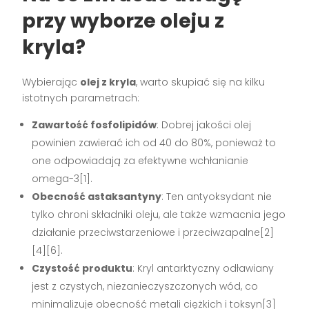
przy wyborze oleju z
kryla?
Wybierając
olej z kryla
, warto skupiać się na kilku
istotnych parametrach:
Zawartość fosfolipidów
: Dobrej jakości olej
powinien zawierać ich od 40 do 80%, ponieważ to
one odpowiadają za efektywne wchłanianie
omega-3[1].
Obecność astaksantyny
: Ten antyoksydant nie
tylko chroni składniki oleju, ale także wzmacnia jego
działanie przeciwstarzeniowe i przeciwzapalne[2]
[4][6].
Czystość produktu
: Kryl antarktyczny odławiany
jest z czystych, niezanieczyszczonych wód, co
minimalizuje obecność metali ciężkich i toksyn[3]