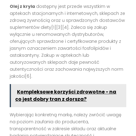
Olej z kryla
dostępny jest przede wszystkim w
aptekach stacjonarnych i internetowych, sklepach ze
zdrową żywnością oraz u sprawdzonych dostawców
suplementów diety[1][3][4]. Zaleca się zakup
wyłącznie u renomowanych dystrybutorów,
oferujących sprawdzone i certyfikowane produkty z
jasnym oznaczeniem zawartości fosfolipidów i
astaksantyny. Zakup w aptekach lub
autoryzowanych sklepach daje pewność
autentyczności oraz zachowania najwyższych norm
jakości[6].
Kompleksowe korzyści zdrowotne - na
co jest dobry tran z dorsza?
Wybierając konkretną markę, należy zwrócić uwagę
na poziom zaufania do producenta,
transparentność w zakresie składu oraz aktualne
badania potwierdzające skuteczność i