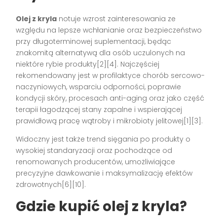
Olej z kryla
notuje wzrost zainteresowania ze
względu na lepsze wchłanianie oraz bezpieczeństwo
przy długoterminowej suplementacji, będąc
znakomitą alternatywą dla osób uczulonych na
niektóre rybie produkty[2][4]. Najczęściej
rekomendowany jest w profilaktyce chorób sercowo-
naczyniowych, wsparciu odporności, poprawie
kondycji skóry, procesach anti-aging oraz jako część
terapii łagodzącej stany zapalne i wspierającej
prawidłową pracę wątroby i mikrobioty jelitowej[1][3].
Widoczny jest także trend sięgania po produkty o
wysokiej standaryzacji oraz pochodzące od
renomowanych producentów, umożliwiające
precyzyjne dawkowanie i maksymalizację efektów
zdrowotnych[6][10].
Gdzie kupić olej z kryla?