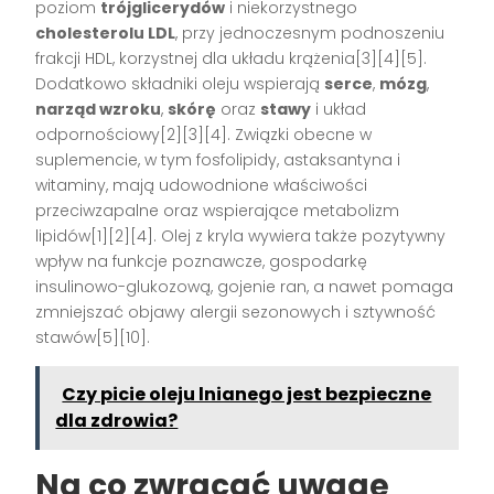
poziom
trójglicerydów
i niekorzystnego
cholesterolu LDL
, przy jednoczesnym podnoszeniu
frakcji HDL, korzystnej dla układu krążenia[3][4][5].
Dodatkowo składniki oleju wspierają
serce
,
mózg
,
narząd wzroku
,
skórę
oraz
stawy
i układ
odpornościowy[2][3][4]. Związki obecne w
suplemencie, w tym fosfolipidy, astaksantyna i
witaminy, mają udowodnione właściwości
przeciwzapalne oraz wspierające metabolizm
lipidów[1][2][4]. Olej z kryla wywiera także pozytywny
wpływ na funkcje poznawcze, gospodarkę
insulinowo-glukozową, gojenie ran, a nawet pomaga
zmniejszać objawy alergii sezonowych i sztywność
stawów[5][10].
Czy picie oleju lnianego jest bezpieczne
dla zdrowia?
Na co zwracać uwagę