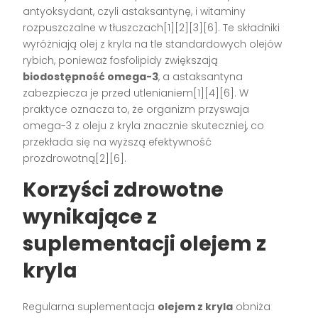
antyoksydant, czyli astaksantynę, i witaminy
rozpuszczalne w tłuszczach[1][2][3][6]. Te składniki
wyróżniają olej z kryla na tle standardowych olejów
rybich, ponieważ fosfolipidy zwiększają
biodostępność omega-3
, a astaksantyna
zabezpiecza je przed utlenianiem[1][4][6]. W
praktyce oznacza to, że organizm przyswaja
omega-3 z oleju z kryla znacznie skuteczniej, co
przekłada się na wyższą efektywność
prozdrowotną[2][6].
Korzyści zdrowotne
wynikające z
suplementacji olejem z
kryla
Regularna suplementacja
olejem z kryla
obniża