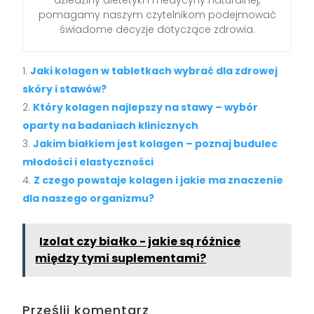
dziedziny dietetyki i medycyny naturalnej,
pomagamy naszym czytelnikom podejmować
świadome decyzje dotyczące zdrowia.
Jaki kolagen w tabletkach wybrać dla zdrowej
skóry i stawów?
Który kolagen najlepszy na stawy – wybór
oparty na badaniach klinicznych
Jakim białkiem jest kolagen – poznaj budulec
młodości i elastyczności
Z czego powstaje kolagen i jakie ma znaczenie
dla naszego organizmu?
Izolat czy białko - jakie są różnice
między tymi suplementami?
Prześlij komentarz