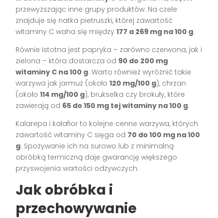
przewyższając inne grupy produktów. Na czele
znajduje się natka pietruszki, której zawartość
witaminy C waha się między
177 a 269 mg na 100 g
.
Równie istotna jest papryka – zarówno czerwona, jak i
zielona – która dostarcza od
90 do 200 mg
witaminy C na 100 g
. Warto również wyróżnić takie
warzywa jak jarmuż (około
120 mg/100 g
), chrzan
(około
114 mg/100 g
), brukselka czy brokuły, które
zawierają od
65 do 150 mg tej witaminy na 100 g
.
Kalarepa i kalafior to kolejne cenne warzywa, których
zawartość witaminy C sięga od
70 do 100 mg na 100
g
. Spożywanie ich na surowo lub z minimalną
obróbką termiczną daje gwarancję większego
przyswojenia wartości odżywczych.
Jak obróbka i
przechowywanie