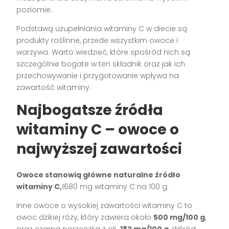
poziomie.
Podstawą uzupełniania witaminy C w diecie są
produkty roślinne, przede wszystkim owoce i
warzywa. Warto wiedzieć, które spośród nich są
szczególnie bogate w ten składnik oraz jak ich
przechowywanie i przygotowanie wpływa na
zawartość witaminy.
Najbogatsze źródła
witaminy C – owoce o
najwyższej zawartości
Owoce stanowią główne naturalne źródło
witaminy C,
1680 mg witaminy C na 100 g.
Inne owoce o wysokiej zawartości witaminy C to
owoc dzikiej róży, który zawiera około
500 mg/100 g
,
oraz czarna porzeczka z ok.
182 mg/100 g
. Wśród