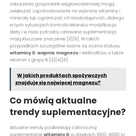
zaburzenia gospodarki węglowodanowej mogą
zwiększać zapotrzebowanie na wybrane witaminy i
minerały lub ograniczać ich biodostępność, dlatego
w tych sytuacjach kontrola lekarska, modyfikacja
diety i w razie potrzeby celowana suplementacja
mają kluczowe znaczenie [3][6]. W takich
przypadkach szczególnie ważne są ocena statusu
witaminy D
,
wapnia
,
magnezu
i elektrolitów, a także
witamin z grupy B [3][4][6].
W jakich produktach spożywczych
znajduje się najwięcej magnezu?
Co mówią aktualne
trendy suplementacyjne?
Aktualne trendy podkreślają całoroczną
suplementację
witaminy D
w dawkach 1000–4000 IU