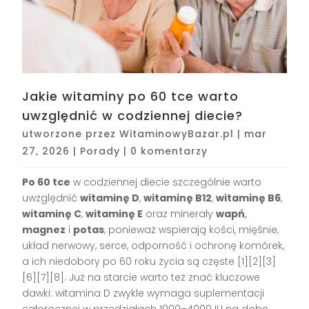
Jakie witaminy po 60 tce warto
uwzględnić w codziennej diecie?
utworzone przez
WitaminowyBazar.pl
|
mar
27, 2026
|
Porady
|
0 komentarzy
Po 60 tce
w codziennej diecie szczególnie warto
uwzględnić
witaminę D
,
witaminę B12
,
witaminę B6
,
witaminę C
,
witaminę E
oraz minerały
wapń
,
magnez
i
potas
, ponieważ wspierają kości, mięśnie,
układ nerwowy, serce, odporność i ochronę komórek,
a ich niedobory po 60 roku życia są częste [1][2][3]
[6][7][8]. Już na starcie warto też znać kluczowe
dawki: witamina D zwykle wymaga suplementacji
całorocznej w przedziałach 1000–4000 IU na dobę