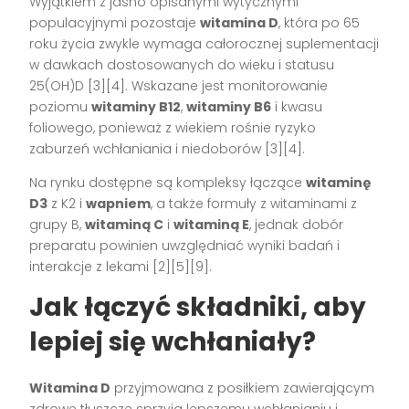
Wyjątkiem z jasno opisanymi wytycznymi
populacyjnymi pozostaje
witamina D
, która po 65
roku życia zwykle wymaga całorocznej suplementacji
w dawkach dostosowanych do wieku i statusu
25(OH)D [3][4]. Wskazane jest monitorowanie
poziomu
witaminy B12
,
witaminy B6
i kwasu
foliowego, ponieważ z wiekiem rośnie ryzyko
zaburzeń wchłaniania i niedoborów [3][4].
Na rynku dostępne są kompleksy łączące
witaminę
D3
z K2 i
wapniem
, a także formuły z witaminami z
grupy B,
witaminą C
i
witaminą E
, jednak dobór
preparatu powinien uwzględniać wyniki badań i
interakcje z lekami [2][5][9].
Jak łączyć składniki, aby
lepiej się wchłaniały?
Witamina D
przyjmowana z posiłkiem zawierającym
zdrowe tłuszcze sprzyja lepszemu wchłanianiu i