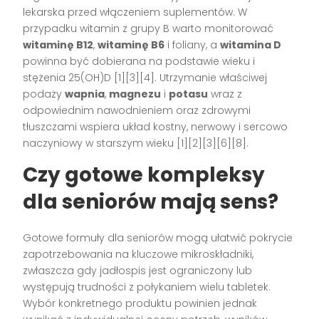
lekarska przed włączeniem suplementów. W
przypadku witamin z grupy B warto monitorować
witaminę B12
,
witaminę B6
i foliany, a
witamina D
powinna być dobierana na podstawie wieku i
stężenia 25(OH)D [1][3][4]. Utrzymanie właściwej
podaży
wapnia
,
magnezu
i
potasu
wraz z
odpowiednim nawodnieniem oraz zdrowymi
tłuszczami wspiera układ kostny, nerwowy i sercowo
naczyniowy w starszym wieku [1][2][3][6][8].
Czy gotowe kompleksy
dla seniorów mają sens?
Gotowe formuły dla seniorów mogą ułatwić pokrycie
zapotrzebowania na kluczowe mikroskładniki,
zwłaszcza gdy jadłospis jest ograniczony lub
występują trudności z połykaniem wielu tabletek.
Wybór konkretnego produktu powinien jednak