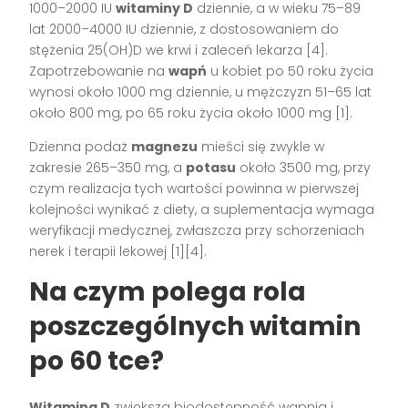
1000–2000 IU
witaminy D
dziennie, a w wieku 75–89
lat 2000–4000 IU dziennie, z dostosowaniem do
stężenia 25(OH)D we krwi i zaleceń lekarza [4].
Zapotrzebowanie na
wapń
u kobiet po 50 roku życia
wynosi około 1000 mg dziennie, u mężczyzn 51–65 lat
około 800 mg, po 65 roku życia około 1000 mg [1].
Dzienna podaż
magnezu
mieści się zwykle w
zakresie 265–350 mg, a
potasu
około 3500 mg, przy
czym realizacja tych wartości powinna w pierwszej
kolejności wynikać z diety, a suplementacja wymaga
weryfikacji medycznej, zwłaszcza przy schorzeniach
nerek i terapii lekowej [1][4].
Na czym polega rola
poszczególnych witamin
po 60 tce?
Witamina D
zwiększa biodostępność wapnia i