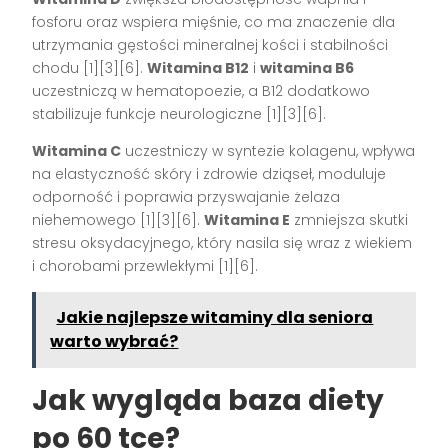
fosforu oraz wspiera mięśnie, co ma znaczenie dla
utrzymania gęstości mineralnej kości i stabilności
chodu [1][3][6].
Witamina B12
i
witamina B6
uczestniczą w hematopoezie, a B12 dodatkowo
stabilizuje funkcje neurologiczne [1][3][6].
Witamina C
uczestniczy w syntezie kolagenu, wpływa
na elastyczność skóry i zdrowie dziąseł, moduluje
odporność i poprawia przyswajanie żelaza
niehemowego [1][3][6].
Witamina E
zmniejsza skutki
stresu oksydacyjnego, który nasila się wraz z wiekiem
i chorobami przewlekłymi [1][6].
Jakie najlepsze witaminy dla seniora
warto wybrać?
Jak wygląda baza diety
po 60 tce?