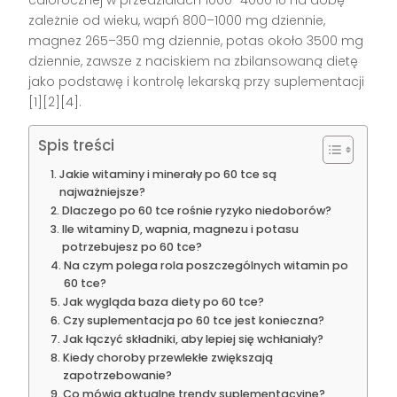
zależnie od wieku, wapń 800–1000 mg dziennie,
magnez 265–350 mg dziennie, potas około 3500 mg
dziennie, zawsze z naciskiem na zbilansowaną dietę
jako podstawę i kontrolę lekarską przy suplementacji
[1][2][4].
Spis treści
Jakie witaminy i minerały po 60 tce są
najważniejsze?
Dlaczego po 60 tce rośnie ryzyko niedoborów?
Ile witaminy D, wapnia, magnezu i potasu
potrzebujesz po 60 tce?
Na czym polega rola poszczególnych witamin po
60 tce?
Jak wygląda baza diety po 60 tce?
Czy suplementacja po 60 tce jest konieczna?
Jak łączyć składniki, aby lepiej się wchłaniały?
Kiedy choroby przewlekłe zwiększają
zapotrzebowanie?
Co mówią aktualne trendy suplementacyjne?