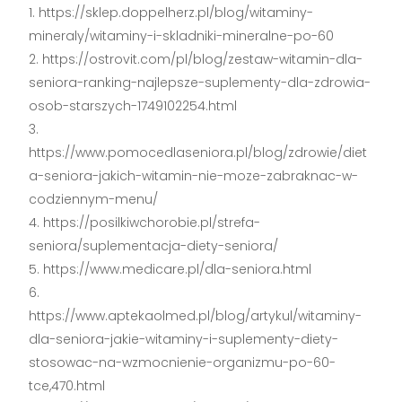
https://sklep.doppelherz.pl/blog/witaminy-
mineraly/witaminy-i-skladniki-mineralne-po-60
https://ostrovit.com/pl/blog/zestaw-witamin-dla-
seniora-ranking-najlepsze-suplementy-dla-zdrowia-
osob-starszych-1749102254.html
https://www.pomocedlaseniora.pl/blog/zdrowie/diet
a-seniora-jakich-witamin-nie-moze-zabraknac-w-
codziennym-menu/
https://posilkiwchorobie.pl/strefa-
seniora/suplementacja-diety-seniora/
https://www.medicare.pl/dla-seniora.html
https://www.aptekaolmed.pl/blog/artykul/witaminy-
dla-seniora-jakie-witaminy-i-suplementy-diety-
stosowac-na-wzmocnienie-organizmu-po-60-
tce,470.html