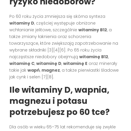
ryzyko niedoborów?
Po 60 roku życia zmniejsza się skórna synteza
witaminy D
, częściej występuje obniżone
wchłanianie jelitowe, szczególnie
witaminy B12
, a
także zmiany łaknienia oraz schorzenia
towarzyszące, które zwiększają zapotrzebowanie na
wybrane składniki [3][4][6]. Po 65 roku życia
najczęstsze niedobory obejmują
witaminę B12
,
witaminę C
,
witaminę D
,
witaminę E
oraz minerały
takie jak
wapń
,
magnez
, a także pierwiastki śladowe
jak cynk i selen [7][8].
Ile witaminy D, wapnia,
magnezu i potasu
potrzebujesz po 60 tce?
Dla osób w wieku 65–75 lat rekomenduje się zwykle