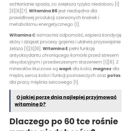
wchłanianie spada, co zwiększa ryzyko niedoboru [1]
[3][6][7].
Witamina B6
jest niezbędna dla
prawidłowej produkcji czerwonych krwinek i
metabolizmu energetycznego [1].
Witamina C
wzmacnia odporność, wspiera kondycję
skóry i dziąseł, procesy gojenia i ułatwia przyswajanie
żelaza [1][3][6].
Witamina E
pełni funkcję
antyoksydantu chroniącego komórki przed stresem
oksydacyjnym i przedwczesnym starzeniem [1][6]. Z
minerałów kluczowe są
wapń
dla kości,
magnez
dla
mięśni, serca, kości i funkcji poznawczych oraz
potas
dla pracy mięśnia sercowego [1].
O jakiej porze dnia najlepiej przyjmować
witaminę D?
Dlaczego po 60 tce rośnie