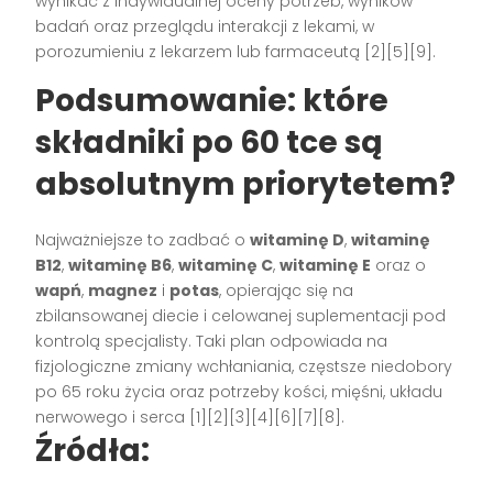
wynikać z indywidualnej oceny potrzeb, wyników
badań oraz przeglądu interakcji z lekami, w
porozumieniu z lekarzem lub farmaceutą [2][5][9].
Podsumowanie: które
składniki po 60 tce są
absolutnym priorytetem?
Najważniejsze to zadbać o
witaminę D
,
witaminę
B12
,
witaminę B6
,
witaminę C
,
witaminę E
oraz o
wapń
,
magnez
i
potas
, opierając się na
zbilansowanej diecie i celowanej suplementacji pod
kontrolą specjalisty. Taki plan odpowiada na
fizjologiczne zmiany wchłaniania, częstsze niedobory
po 65 roku życia oraz potrzeby kości, mięśni, układu
nerwowego i serca [1][2][3][4][6][7][8].
Źródła: