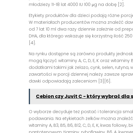
młodzieży 11-18 lat 4000 IU 100 μg na dobę [2].
Etykiety produktów dla dzieci podają różne porc
W materiałach producentów można znaleźć dawkow
od 7 lat 10 ml dwa razy dziennie zależnie od prep
DHA, dla którego wskazuje się korzystną ilość 25
[4].
Na rynku dostępne są zarówno produkty jednoskła
mogą łączyć witaminy A, C, D, E, K oraz witaminy B1,
dodatkami takimi jak żelazo, cynk, selen, rutyna
zawartości w porcji dziennej należy zawsze spraw
dawki odpowiadają zaleceniom [3][6].
Cebion czy Juvit C - który wybrać dla
O wyborze decyduje też postać i tolerancja sm
podawania. Na etykietach żelków można znaleźć 
witaminy A, B3, B5, B6, B12, C, D, E, K, kwas foliowy
pantotenowym, tiaminy, ryboflawiny, B6, A, kwasem 