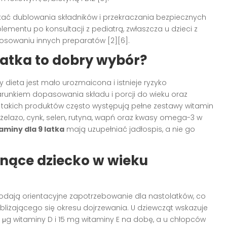
ikać dublowania składników i przekraczania bezpiecznych
lementu po konsultacji z pediatrą, zwłaszcza u dzieci z
osowaniu innych preparatów [2][6].
latka to dobry wybór?
dieta jest mało urozmaicona i istnieje ryzyko
runkiem dopasowania składu i porcji do wieku oraz
ch takich produktów często występują pełne zestawy witamin
jak żelazo, cynk, selen, rutyna, wapń oraz kwasy omega-3 w
aminy dla 9 latka
mają uzupełniać jadłospis, a nie go
snące dziecko w wieku
 podają orientacyjne zapotrzebowanie dla nastolatków, co
bliżającego się okresu dojrzewania. U dziewcząt wskazuje
0 μg witaminy D i 15 mg witaminy E na dobę, a u chłopców