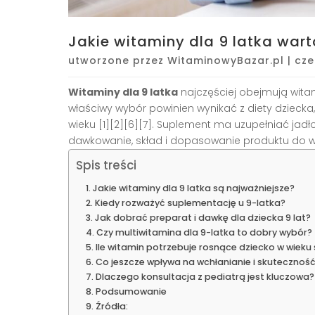
Jakie witaminy dla 9 latka war
utworzone przez
WitaminowyBazar.pl
|
cze
Witaminy dla 9 latka
najczęściej obejmują witami
właściwy wybór powinien wynikać z diety dziecka,
wieku [1][2][6][7]. Suplement ma uzupełniać jad
dawkowanie, skład i dopasowanie produktu do wie
Spis treści
Jakie witaminy dla 9 latka są najważniejsze?
Kiedy rozważyć suplementację u 9-latka?
Jak dobrać preparat i dawkę dla dziecka 9 lat?
Czy multiwitamina dla 9-latka to dobry wybór?
Ile witamin potrzebuje rosnące dziecko w wieku
Co jeszcze wpływa na wchłanianie i skutecznoś
Dlaczego konsultacja z pediatrą jest kluczowa?
Podsumowanie
Źródła: