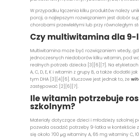
W przypadku łączenia kilku produktów należy un
porcji, a najlepszym rozwiązaniem jest dobór sup
chorobami przewlekłymi lub przy równoległym st
Czy multiwitamina dla 9-
Multiwitamina może być rozwiązaniem wtedy, gdy 
jednoczesnych niedoborów kilku witamin, pod wa
realnych potrzeb dziecka [3][6][7]. Na etykieta
A, C, D, E, K i witamin z grupy B, a także dodatki 
tym DHA [3][4][6]. Kluczowe jest jednak to, że
wit
zastępować [2][6][7].
Ile witamin potrzebuje ro
szkolnym?
Materiały dotyczące dzieci i młodzieży szkolnej
pozwala osadzić potrzeby 9-latka w kontekście z
się około 700 μg witaminy A, 65 mg witaminy C, 1