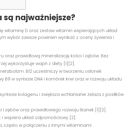
a są najważniejsze?
ię witaminę D oraz zestaw witamin wspierających układ
zym wybór zawsze powinien wynikać z oceny żywienia i
u oraz prawidłową mineralizację kości i zębów. Bez
j wykorzystuje wapń z diety [1][2].
metabolizm. B12 uczestniczy w tworzeniu osłonek
wy B9 w syntezie DNA i komórek krwi oraz w rozwoju układu
yntezie kolagenu i zwiększa wchłanianie żelaza z posiłków
i i zębów oraz prawidłowego rozwoju tkanek [1][2].
 i wspiera układ odpornościowy [2].
i, często w połączeniu z innymi witaminami