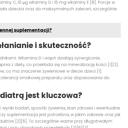
iny C, 10 μg witaminy D i 15 mg witaminy E [8]. Porcje w
iała dziecka oraz do maksymalnych zaleceń, szczególnie
ennej suplementacji?
łanianie i skuteczność?
nikami. Witamina D i wapń działają synergicznie,
a z diety, co przekłada się na mineralizację kości [1][2].
w, co ma znaczenie żywieniowe w diecie dzieci [1].
i tolerancji smakowej preparatu oraz dopasowania do
diatrą jest kluczowa?
wyniki badań, sposób żywienia, stan zdrowia i ewentualne
zy suplementacja jest potrzebna, w jakim zakresie oraz jak
duktów [2][6]. To szczególnie ważne przy długotrwałym
cji i przy chorobach przewlekłych [2][6][7].