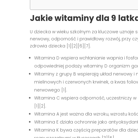
Jakie witaminy dla 9 latk
U dziecka w wieku szkolnym za kluczowe uznaje s
nerwowy, odporność i prawidłowy rozwój, przy c
zdrowia dziecka [1][2][6][7].
Witamina D wspiera wchłanianie wapnia i fosfor
odpowiedniej podaży witaminy D organizm gorze
Witaminy z grupy B wspierają układ nerwowy i 
mielinowych i czerwonych krwinek, a kwas folio
nerwowego [1].
Witamina C wspiera odporność, uczestniczy w s
[1][2].
Witamina A jest ważna dla wzroku, wzrostu kośc
Witamina E działa ochronnie jako antyoksydant
Witamina K bywa częścią preparatów dla dziec