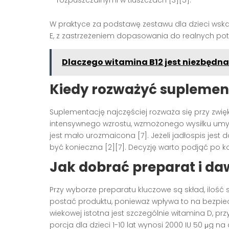
rozpuszczalnymi w tłuszczach [3][5].
W praktyce za podstawę zestawu dla dzieci wskazu
E, z zastrzeżeniem dopasowania do realnych potrz
Dlaczego witamina B12 jest niezbędn
Kiedy rozważyć suplement
Suplementację najczęściej rozważa się przy zwię
intensywnego wzrostu, wzmożonego wysiłku umys
jest mało urozmaicona [7]. Jeżeli jadłospis je
być konieczna [2][7]. Decyzję warto podjąć po kon
Jak dobrać preparat i daw
Przy wyborze preparatu kluczowe są skład, ilość
postać produktu, ponieważ wpływa to na bezpiecz
wiekowej istotna jest szczególnie witamina D, 
porcja dla dzieci 1-10 lat wynosi 2000 IU 50 μg na