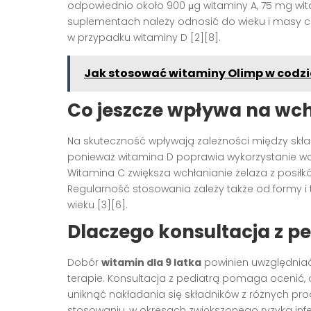
odpowiednio około 900 μg witaminy A, 75 mg witam
suplementach należy odnosić do wieku i masy c
w przypadku witaminy D [2][8].
Jak stosować witaminy Olimp w codzi
Co jeszcze wpływa na wch
Na skuteczność wpływają zależności między skład
ponieważ witamina D poprawia wykorzystanie wapni
Witamina C zwiększa wchłanianie żelaza z posiłkó
Regularność stosowania zależy także od formy 
wieku [3][6].
Dlaczego konsultacja z pe
Dobór
witamin dla 9 latka
powinien uwzględniać 
terapie. Konsultacja z pediatrą pomaga ocenić, c
uniknąć nakładania się składników z różnych pro
stosowaniu, w okresach zwiększonego ryzyka infek