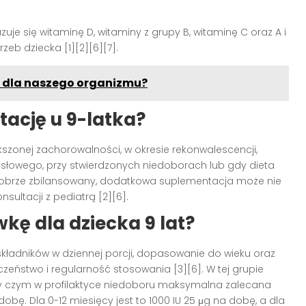
je się witaminę D, witaminy z grupy B, witaminę C oraz A i
eb dziecka [1][2][6][7].
a dla naszego organizmu?
ację u 9-latka?
kszonej zachorowalności, w okresie rekonwalescencji,
łowego, przy stwierdzonych niedoborach lub gdy dieta
st dobrze zbilansowany, dodatkowa suplementacja może nie
sultacji z pediatrą [2][6].
kę dla dziecka 9 lat?
 składników w dziennej porcji, dopasowanie do wieku oraz
eństwo i regularność stosowania [3][6]. W tej grupie
przy czym w profilaktyce niedoboru maksymalna zalecana
 dobę. Dla 0-12 miesięcy jest to 1000 IU 25 μg na dobę, a dla