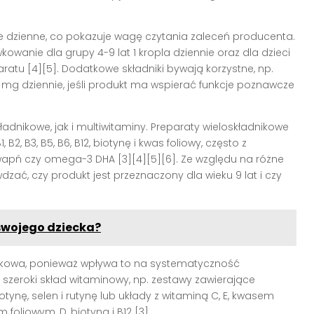
je dzienne, co pokazuje wagę czytania zaleceń producenta.
anie dla grupy 4-9 lat 1 kropla dziennie oraz dla dzieci
aratu [4][5]. Dodatkowe składniki bywają korzystne, np.
0 mg dziennie, jeśli produkt ma wspierać funkcje poznawcze
dnikowe, jak i multiwitaminy. Preparaty wieloskładnikowe
 B2, B3, B5, B6, B12, biotynę i kwas foliowy, często z
, wapń czy omega-3 DHA [3][4][5][6]. Ze względu na różne
dzać, czy produkt jest przeznaczony dla wieku 9 lat i czy
 swojego dziecka?
akowa, ponieważ wpływa to na systematyczność
szeroki skład witaminowy, np. zestawy zawierające
, biotynę, selen i rutynę lub układy z witaminą C, E, kwasem
foliowym, D, biotyną i B12 [3].