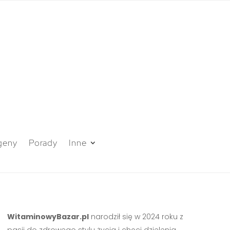
geny
Porady
Inne
WitaminowyBazar.pl
narodził się w 2024 roku z
pasji do zdrowego stylu życia i chęci dzielenia