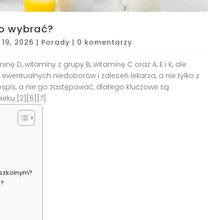
to wybrać?
 19, 2026
|
Porady
|
0 komentarzy
nę D, witaminy z grupy B, witaminę C oraz A, E i K, ale
 ewentualnych niedoborów i zaleceń lekarza, a nie tylko z
łospis, a nie go zastępować, dlatego kluczowe są
ku [2][6][7].
 szkolnym?
ć?