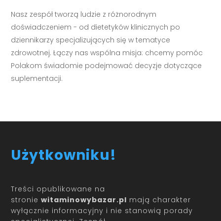
Nasz zespół tworzą ludzie z różnorodnym
doświadczeniem - od dietetyków klinicznych po
dziennikarzy specjalizujących się w tematyce
zdrowotnej. Łączy nas wspólna misja: chcemy pomóc
Polakom świadomie podejmować decyzje dotyczące
suplementacji.
Użytkowniku!
Treści opublikowane na
stronie
witaminowybazar.pl
mają charakter
wyłącznie informacyjny i nie stanowią porady