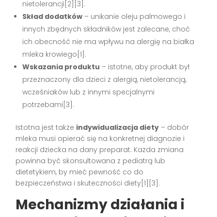
nietolerancji[2][3].
Skład dodatków
– unikanie oleju palmowego i
innych zbędnych składników jest zalecane, choć
ich obecność nie ma wpływu na alergię na białka
mleka krowiego[1].
Wskazania produktu
– istotne, aby produkt był
przeznaczony dla dzieci z alergią, nietolerancją,
wcześniaków lub z innymi specjalnymi
potrzebami[3].
Istotna jest także
indywidualizacja diety
– dobór
mleka musi opierać się na konkretnej diagnozie i
reakcji dziecka na dany preparat. Każda zmiana
powinna być skonsultowana z pediatrą lub
dietetykiem, by mieć pewność co do
bezpieczeństwa i skuteczności diety[1][3].
Mechanizmy działania i