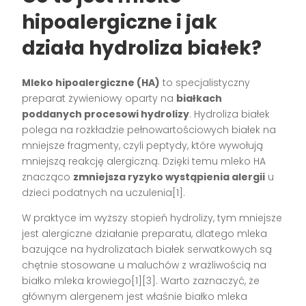
hipoalergiczne i jak
działa hydroliza białek?
Mleko hipoalergiczne (HA)
to specjalistyczny
preparat żywieniowy oparty na
białkach
poddanych procesowi hydrolizy
. Hydroliza białek
polega na rozkładzie pełnowartościowych białek na
mniejsze fragmenty, czyli peptydy, które wywołują
mniejszą reakcję alergiczną. Dzięki temu mleko HA
znacząco
zmniejsza ryzyko wystąpienia alergii
u
dzieci podatnych na uczulenia[1].
W praktyce im wyższy stopień hydrolizy, tym mniejsze
jest alergiczne działanie preparatu, dlatego mleka
bazujące na hydrolizatach białek serwatkowych są
chętnie stosowane u maluchów z wrażliwością na
białko mleka krowiego[1][3]. Warto zaznaczyć, że
głównym alergenem jest właśnie białko mleka