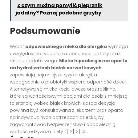
Z czym można pomylić pieprznik
jadalny? Poznaj podobne grzyby
Podsumowanie
Wybór
odpowiedniego mleka dla alergika
wymaga
uwzględnienia typu białka, obecności laktozy oraz
składu dodatkowego.
Mleka hipoalergiczne oparte
na hydrolizatach białek serwatkowych
zapewniają najmniejsze ryzyko alergii, a
wzbogacenie o probiotyki wspiera odporność dzieci.
Alternatywą są mleka kozie, owcze oraz roślinne,
które są wartościowymi opcjami dla osób z mniejszą
tolerancją wobec białek krowich. Każda decyzja
powinna być konsultowana z lekarzem oraz oparta
na indywidualnych potrzebach dziecka, by
zagwarantować bezpieczeństwo i odpowiednią
wartość odżywczą diety[1][2][3][4].