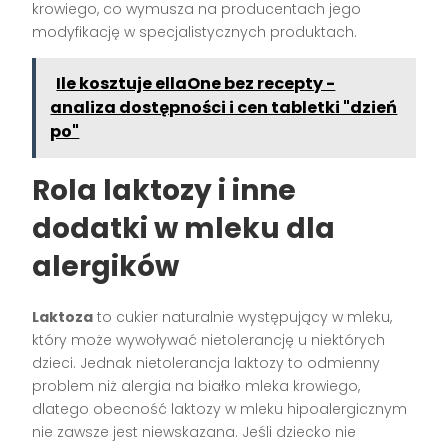
krowiego, co wymusza na producentach jego
modyfikację w specjalistycznych produktach.
Ile kosztuje ellaOne bez recepty -
analiza dostępności i cen tabletki "dzień
po"
Rola laktozy i inne
dodatki w mleku dla
alergików
Laktoza
to cukier naturalnie występujący w mleku,
który może wywoływać nietolerancję u niektórych
dzieci. Jednak nietolerancja laktozy to odmienny
problem niż alergia na białko mleka krowiego,
dlatego obecność laktozy w mleku hipoalergicznym
nie zawsze jest niewskazana. Jeśli dziecko nie