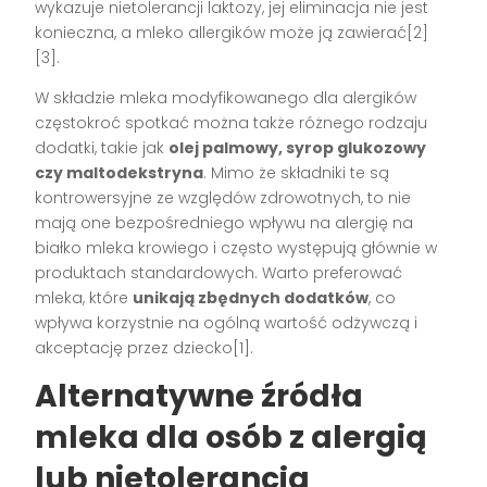
wykazuje nietolerancji laktozy, jej eliminacja nie jest
konieczna, a mleko allergików może ją zawierać[2]
[3].
W składzie mleka modyfikowanego dla alergików
częstokroć spotkać można także różnego rodzaju
dodatki, takie jak
olej palmowy, syrop glukozowy
czy maltodekstryna
. Mimo że składniki te są
kontrowersyjne ze względów zdrowotnych, to nie
mają one bezpośredniego wpływu na alergię na
białko mleka krowiego i często występują głównie w
produktach standardowych. Warto preferować
mleka, które
unikają zbędnych dodatków
, co
wpływa korzystnie na ogólną wartość odżywczą i
akceptację przez dziecko[1].
Alternatywne źródła
mleka dla osób z alergią
lub nietolerancją