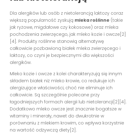
Dla alergików lub osób z nietolerancją laktozy coraz
większą popularność zyskują
mleka roślinne
(takie
jak ryżowe, migdałowe czy kokosowe) oraz mleka
pochodzenia zwierzęcego, jak mleko kozie i owcze[2]
[4]. Produkty roślinne stanowią alternatywę
całkowicie pozbawioną białek mleka zwierzęcego i
laktozy, co czyni je bezpiecznymi dla większości
alergików.
Mleko kozie i owcze z kolei charakteryzują się innym
składem białek niż mleko krowie, co redukuje ich
alergizujące właściwości, choć nie eliminuje ich
całkowicie. Są szczególnie polecane przy
łagodniejszych formach alergii lub nietolerancji[2][4].
Dodatkowo mleko owcze jest znacznie bogatsze w
witaminy i minerały, nawet do dwukrotnie w
porównaniu z mlekiem krowim, co wpływa korzystnie
na wartość odżywczą diety[2].