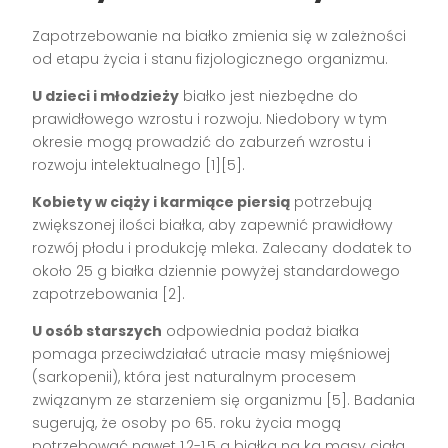
Zapotrzebowanie na białko zmienia się w zależności
od etapu życia i stanu fizjologicznego organizmu.
U dzieci i młodzieży
białko jest niezbędne do
prawidłowego wzrostu i rozwoju. Niedobory w tym
okresie mogą prowadzić do zaburzeń wzrostu i
rozwoju intelektualnego [1][5].
Kobiety w ciąży i karmiące piersią
potrzebują
zwiększonej ilości białka, aby zapewnić prawidłowy
rozwój płodu i produkcję mleka. Zalecany dodatek to
około 25 g białka dziennie powyżej standardowego
zapotrzebowania [2].
U osób starszych
odpowiednia podaż białka
pomaga przeciwdziałać utracie masy mięśniowej
(sarkopenii), która jest naturalnym procesem
związanym ze starzeniem się organizmu [5]. Badania
sugerują, że osoby po 65. roku życia mogą
potrzebować nawet 1,2-1,5 g białka na kg masy ciała,