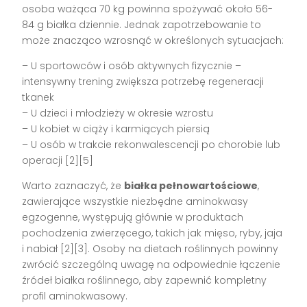
osoba ważąca 70 kg powinna spożywać około 56-
84 g białka dziennie. Jednak zapotrzebowanie to
może znacząco wzrosnąć w określonych sytuacjach:
– U sportowców i osób aktywnych fizycznie –
intensywny trening zwiększa potrzebę regeneracji
tkanek
– U dzieci i młodzieży w okresie wzrostu
– U kobiet w ciąży i karmiących piersią
– U osób w trakcie rekonwalescencji po chorobie lub
operacji [2][5]
Warto zaznaczyć, że
białka pełnowartościowe
,
zawierające wszystkie niezbędne aminokwasy
egzogenne, występują głównie w produktach
pochodzenia zwierzęcego, takich jak mięso, ryby, jaja
i nabiał [2][3]. Osoby na dietach roślinnych powinny
zwrócić szczególną uwagę na odpowiednie łączenie
źródeł białka roślinnego, aby zapewnić kompletny
profil aminokwasowy.