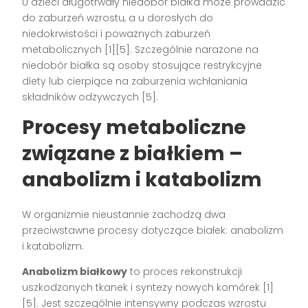
U dzieci długotrwały niedobór białka może prowadzić
do zaburzeń wzrostu, a u dorosłych do
niedokrwistości i poważnych zaburzeń
metabolicznych [1][5]. Szczególnie narażone na
niedobór białka są osoby stosujące restrykcyjne
diety lub cierpiące na zaburzenia wchłaniania
składników odżywczych [5].
Procesy metaboliczne
związane z białkiem –
anabolizm i katabolizm
W organizmie nieustannie zachodzą dwa
przeciwstawne procesy dotyczące białek: anabolizm
i katabolizm.
Anabolizm białkowy
to proces rekonstrukcji
uszkodzonych tkanek i syntezy nowych komórek [1]
[5]. Jest szczególnie intensywny podczas wzrostu