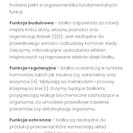
Proteina pełni w organizmie kilka fundamentalnych
funkcji:
Funkcja budulcowa
– białko odpowiada za rozwój
mięśni, kości, skóry, włosów, paznokci oraz
regenerację tkanek [1][5]. Jest niezbędne do
prawidłowego wzrostu i odbudowy komórek. Kiedy
ćwiczymy, mikroskopijne uszkodzenia włókien
mięśniowych są naprawiane właśnie dzięki białku.
Funkcja regulacyjna
– białka uczestniczą w syntezie
hormonów, takich jak insulina czy adrenalina, oraz
enzymów [4]. Wpływają na metabolizm i procesy
krzepnięcia krwi [1]. Enzymy, będące białkami,
przyspieszają reakcje biochemiczne zachodzące w
organizmie, co umożliwia prawidłowe trawienie
pokarmów czy detoksykację organizmu.
Funkcja ochronna
– białka są niezbędne do
produkcji przeciwciał, które wzmacniają układ