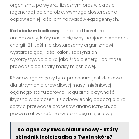
organizmu, po wysiłku fizycznym oraz w okresie
regeneracji po chorobie. Wymaga dostarczenia
odpowiedniej ilości aminokwasów egzogennych.
Katabolizm białkowy
to rozpad białek na
aminokwasy, który nasila się w sytuacjach niedoboru
energii [2]. Jeśli nie dostarczamy organizmowi
wystarczającej ilości kalorii, zaczyna on
wykorzystywać białka jako źródło energii, co może
prowadzić do utraty masy mięśniowej.
Równowaga między tymi procesami jest kluczowa
dla utrzymania prawidłowej masy mięśniowej i
ogólnego stanu zdrowia. Regularna aktywność
fizyczna w połączeniu z odpowiednią podażą białka
sprzyja przewadze procesów anabolicznych, co
pozwala utrzymać i rozwijać masę mięśniową.
Kolagen czy kwas hialuronowy - który
składnik lepiej zadba o Twoją skórę?