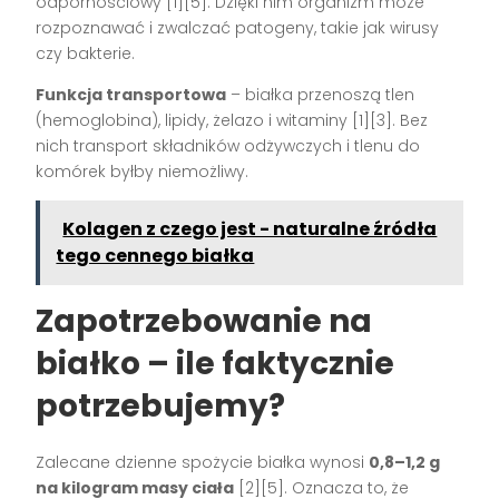
odpornościowy [1][5]. Dzięki nim organizm może
rozpoznawać i zwalczać patogeny, takie jak wirusy
czy bakterie.
Funkcja transportowa
– białka przenoszą tlen
(hemoglobina), lipidy, żelazo i witaminy [1][3]. Bez
nich transport składników odżywczych i tlenu do
komórek byłby niemożliwy.
Kolagen z czego jest - naturalne źródła
tego cennego białka
Zapotrzebowanie na
białko – ile faktycznie
potrzebujemy?
Zalecane dzienne spożycie białka wynosi
0,8–1,2 g
na kilogram masy ciała
[2][5]. Oznacza to, że