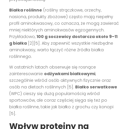
Białka roślinne
(rośliny strączkowe, orzechy,
nasiona, produkty zbożowe) często mają niepełny
profil aminokwasowy, co oznacza, że mogą zawierać
mniej niektórych aminokwasów egzogennych.
Przykładowo,
100 g soczewicy dostarcza około 9–11
g białka
[2][5]. Aby zapewnić wszystkie niezbędne
aminokwasy, warto łączyć różne źródła białka
roślinnego.
W ostatnich latach obserwuje się rosnące
zainteresowanie
odżywkami białkowymi
,
szczególnie wśród osób aktywnych fizycznie oraz
osób na dietach roślinnych [5].
Białko serwatkowe
(WPC) cieszy się dużą popularnością wśród
sportowców, ale coraz częściej sięga się też po
białka roślinne, takie jak białko z grochu czy konopi
[5].
Wpływ proteiny na