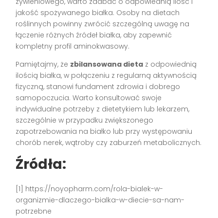
żywieniowego, warto zadbać o odpowiednią ilość i
jakość spożywanego białka. Osoby na dietach
roślinnych powinny zwrócić szczególną uwagę na
łączenie różnych źródeł białka, aby zapewnić
kompletny profil aminokwasowy.
Pamiętajmy, że
zbilansowana dieta
z odpowiednią
ilością białka, w połączeniu z regularną aktywnością
fizyczną, stanowi fundament zdrowia i dobrego
samopoczucia. Warto konsultować swoje
indywidualne potrzeby z dietetykiem lub lekarzem,
szczególnie w przypadku zwiększonego
zapotrzebowania na białko lub przy występowaniu
chorób nerek, wątroby czy zaburzeń metabolicznych.
Źródła:
[1] https://noyopharm.com/rola-bialek-w-
organizmie-dlaczego-bialka-w-diecie-sa-nam-
potrzebne