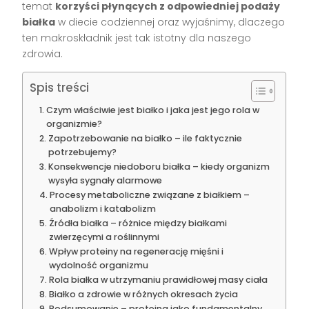
temat
korzyści płynących z odpowiedniej podaży
białka
w diecie codziennej oraz wyjaśnimy, dlaczego
ten makroskładnik jest tak istotny dla naszego
zdrowia.
Spis treści
Czym właściwie jest białko i jaka jest jego rola w
organizmie?
Zapotrzebowanie na białko – ile faktycznie
potrzebujemy?
Konsekwencje niedoboru białka – kiedy organizm
wysyła sygnały alarmowe
Procesy metaboliczne związane z białkiem –
anabolizm i katabolizm
Źródła białka – różnice między białkami
zwierzęcymi a roślinnymi
Wpływ proteiny na regenerację mięśni i
wydolność organizmu
Rola białka w utrzymaniu prawidłowej masy ciała
Białko a zdrowie w różnych okresach życia
Podsumowanie – proteina jako fundamentalny