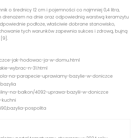
ik o średnicy 12 cm i pojemności co najmniej 0,4 litra,
nym drenażem na dnie oraz odpowiednią warstwą keramzytu
odpowiednie podłoże, właściwie dobrane stanowisko,
achowanie tych warunków zapewnia sukces i zdrową, bujną
[9].
oniczce-jak-hodowac-ja-w-domu.html
jakie-wybrac-n-31.html
-ziola-na-parapecie-uprawiamy-bazylie-w-doniczce
bazylia
osliny-na-balkon/4092-uprawa-bazylii-w-doniczce
w-kuchni
1490,bazylia-pospolita