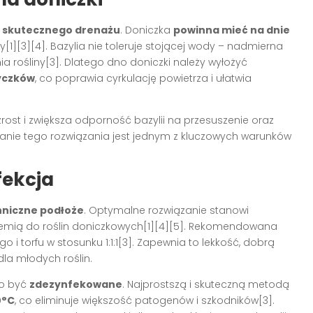
e
skutecznego drenażu
. Doniczka
powinna mieć na dnie
[1][3][4]. Bazylia nie toleruje stojącej wody – nadmierna
ia rośliny[3]. Dlatego dno doniczki należy wyłożyć
yczków
, co poprawia cyrkulację powietrza i ułatwia
ost i zwiększa odporność bazylii na przesuszenie oraz
wanie tego rozwiązania jest jednym z kluczowych warunków
fekcja
hniczne podłoże
. Optymalne rozwiązanie stanowi
iemią do roślin doniczkowych[1][4][5]. Rekomendowana
i torfu w stosunku 1:1:1[3]. Zapewnia to lekkość, dobrą
dla młodych roślin.
no być
zdezynfekowane
. Najprostszą i skuteczną metodą
0°C
, co eliminuje większość patogenów i szkodników[3].