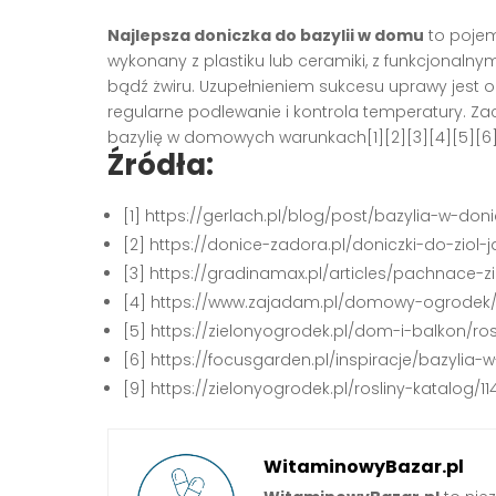
Najlepsza doniczka do bazylii w domu
to pojemn
wykonany z plastiku lub ceramiki, z funkcjonal
bądź żwiru. Uzupełnieniem sukcesu uprawy jest 
regularne podlewanie i kontrola temperatury. Z
bazylię w domowych warunkach[1][2][3][4][5][6]
Źródła:
[1] https://gerlach.pl/blog/post/bazylia-w-d
[2] https://donice-zadora.pl/doniczki-do-ziol-
[3] https://gradinamax.pl/articles/pachnace
[4] https://www.zajadam.pl/domowy-ogrodek/
[5] https://zielonyogrodek.pl/dom-i-balkon/r
[6] https://focusgarden.pl/inspiracje/bazylia-
[9] https://zielonyogrodek.pl/rosliny-katalog/1
WitaminowyBazar.pl