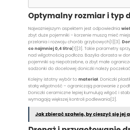
Optymalny rozmiar i typ d
Najważniejszym aspektem jest odpowiednia
wie
zbyt duże pojemniki – korzenie muszą mieć mie
przelania i rozwoju chorób grzybowych[1][3].
Don
co najmniej 0,4 litra
[1][3]. Takie parametry spr
nad wilgotnością podłoża. Bazylia dorasta w d
pojemniki są niepotrzebne, a zbyt małe ogranic
sadzonki do docelowej doniczki należy poczekać 
Kolejny istotny wybór to
materiał
. Doniczki plas
stałą wilgotność – ograniczają parowanie z podł
Doniczki ceramiczne lepiej kumulują wilgoć i sta
wymagają większej kontroli podlewania[2].
Jak zbierać szałwię, by cieszyć się je
Drenaż i przygotowanie d