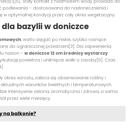
nista[1][5]. Stały kontakt z nadmiarem wody prowadzi do
ość podlewania – dostosowana do nasłonecznienia i
nę w optymalnej kondycji przez cały okres wegetacyjny.
dla bazylii w doniczce
 domowych
, warto sięgać po niskie, szybko rosnące
ane do ograniczonej przestrzeni[3]. Dla zapewnienia
lu nasion –
w doniczce 12 cm średnicy wystarczy
rkulację powietrza i uniknięcie walki o zasoby[5]. Czas
].
y okres wzrostu, zaleca się obserwowanie rośliny i
aktualnych warunków świetlnych i temperaturowych.
ie intensywnie zielona, aromatyczna i zdrowa, a sama
iół przez wiele miesięcy.
zy na balkonie?