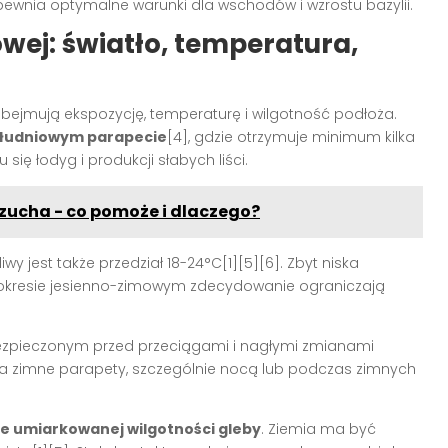
pewnia optymalne warunki dla wschodów i wzrostu bazylii.
ej: światło, temperatura,
bejmują ekspozycję, temperaturę i wilgotność podłoża.
łudniowym parapecie
[4], gdzie otrzymuje minimum kilka
się łodyg i produkcji słabych liści.
zucha - co pomoże i dlaczego?
liwy jest także przedział 18-24°C[1][5][6]. Zbyt niska
w okresie jesienno-zimowym zdecydowanie ograniczają
ezpieczonym przed przeciągami i nagłymi zmianami
 na zimne parapety, szczególnie nocą lub podczas zimnych
e umiarkowanej wilgotności gleby
. Ziemia ma być