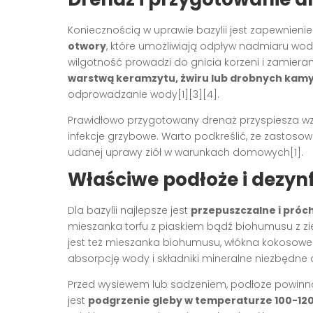
Koniecznością w uprawie bazylii jest zapewnieni
otwory
, które umożliwiają odpływ nadmiaru wody
wilgotność prowadzi do gnicia korzeni i zamieran
warstwą keramzytu, żwiru lub drobnych kam
odprowadzanie wody[1][3][4].
Prawidłowo przygotowany drenaż przyspiesza wzr
infekcje grzybowe. Warto podkreślić, że zastoso
udanej uprawy ziół w warunkach domowych[1].
Właściwe podłoże i dezyn
Dla bazylii najlepsze jest
przepuszczalne i próc
mieszanka torfu z piaskiem bądź biohumusu z z
jest też mieszanka biohumusu, włókna kokosowego 
absorpcję wody i składniki mineralne niezbędne 
Przed wysiewem lub sadzeniem, podłoże powin
jest
podgrzenie gleby w temperaturze 100-12