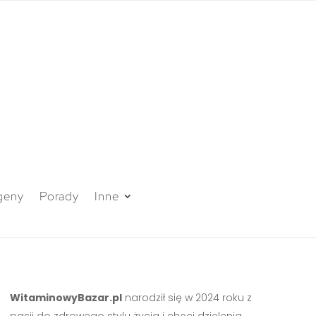
geny
Porady
Inne
WitaminowyBazar.pl
narodził się w 2024 roku z
pasji do zdrowego stylu życia i chęci dzielenia