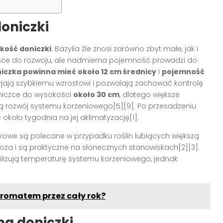
oniczki
lkość doniczki
. Bazylia źle znosi zarówno zbyt małe, jak i
jsce do rozwoju, ale nadmierna pojemność prowadzi do
iczka powinna mieć około 12 cm średnicy
i
pojemność
zyjają szybkiemu wzrostowi i pozwalają zachować kontrolę
oniczce do wysokości
około 30 cm
, dlatego większe
zą rozwój systemu korzeniowego[5][9]. Po przesadzeniu
około tygodnia na jej aklimatyzację[1].
tikowe są polecane w przypadku roślin lubiących większą
oża i są praktyczne na słonecznych stanowiskach[2][3].
bilizują temperaturę systemu korzeniowego, jednak
j aromatem przez cały rok?
na doniczki