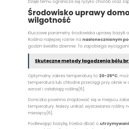
Dzięki temu ogranicza się ryzyko chorób oraz za
Środowisko uprawy domow
wilgotność
Kluczowe parametry środowiska uprawy bazylii o
Roślina najlepiej rośnie na
nasłonecznionym po
godzin światła dziennie. To zapobiega wyciąganiu 
Skuteczne metody łagodzenia bólu br
Optymalny zakres temperatury to
20-25°C
; moż
temperatura lub chłodne przeciągi przy oknie 
wzrost i osłabiają roślinę[6].
Doniczka powinna znajdować się w miejscu zab
temperatury. Należy unikać wystawiania rośliny
miesięcy[6].
Podlewając bazylię, trzeba dbać o
utrzymywani