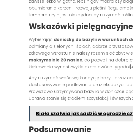
zawsze lekko wilgotna, lecz nigdy mokra czy bag
obumierania korzeni i rozwoju pleśni. Regularn
temperatury – jest niezbędna, by utrzymać rośli
Wskazówki pielęgnacyjne 
Wybierając
doniczkę do bazylii w warunkach
odmiany o zielonych liściach, dobrze przystosow
zdrowego wzrostu nie należy razem siać zbyt wie
maksymalnie 20 nasion
, co pozwoli na dobrą cy
kiełkowania wynosi zwykle około dwóch tygodni[4
Aby utrzymać właściwą kondycję bazylii przez cał
dostosowywanie podlewania oraz ekspozycji do 
Prawidłowo utrzymywana bazylia w doniczce będz
uprawa stanie się źródłem satysfakcji i świeżych z
Biała szałwia jak sadzić w ogrodzie c
Podsumowanie