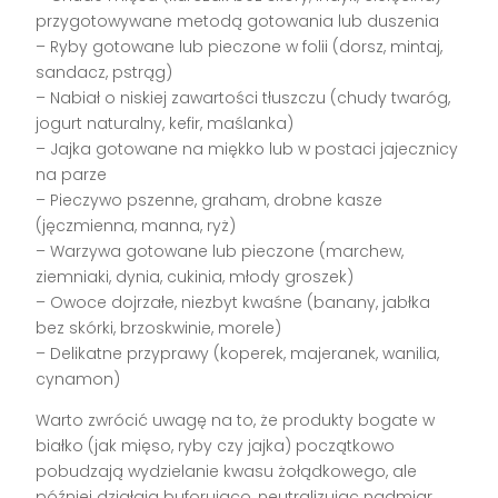
przygotowywane metodą gotowania lub duszenia
– Ryby gotowane lub pieczone w folii (dorsz, mintaj,
sandacz, pstrąg)
– Nabiał o niskiej zawartości tłuszczu (chudy twaróg,
jogurt naturalny, kefir, maślanka)
– Jajka gotowane na miękko lub w postaci jajecznicy
na parze
– Pieczywo pszenne, graham, drobne kasze
(jęczmienna, manna, ryż)
– Warzywa gotowane lub pieczone (marchew,
ziemniaki, dynia, cukinia, młody groszek)
– Owoce dojrzałe, niezbyt kwaśne (banany, jabłka
bez skórki, brzoskwinie, morele)
– Delikatne przyprawy (koperek, majeranek, wanilia,
cynamon)
Warto zwrócić uwagę na to, że produkty bogate w
białko (jak mięso, ryby czy jajka) początkowo
pobudzają wydzielanie kwasu żołądkowego, ale
później działają buforująco, neutralizując nadmiar