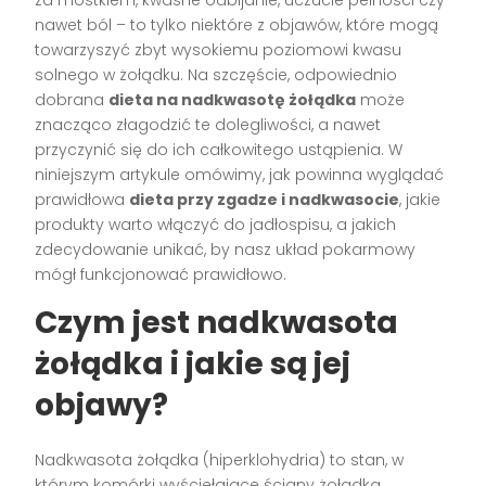
nawet ból – to tylko niektóre z objawów, które mogą
towarzyszyć zbyt wysokiemu poziomowi kwasu
solnego w żołądku. Na szczęście, odpowiednio
dobrana
dieta na nadkwasotę żołądka
może
znacząco złagodzić te dolegliwości, a nawet
przyczynić się do ich całkowitego ustąpienia. W
niniejszym artykule omówimy, jak powinna wyglądać
prawidłowa
dieta przy zgadze i nadkwasocie
, jakie
produkty warto włączyć do jadłospisu, a jakich
zdecydowanie unikać, by nasz układ pokarmowy
mógł funkcjonować prawidłowo.
Czym jest nadkwasota
żołądka i jakie są jej
objawy?
Nadkwasota żołądka (hiperklohydria) to stan, w
którym komórki wyściełające ściany żołądka