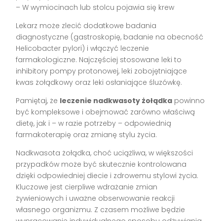
– W wymiocinach lub stolcu pojawia się krew
Lekarz może zlecić dodatkowe badania
diagnostyczne (gastroskopię, badanie na obecność
Helicobacter pylori) i włączyć leczenie
farmakologiczne. Najczęściej stosowane leki to
inhibitory pompy protonowej, leki zobojętniające
kwas żołądkowy oraz leki osłaniające śluzówkę.
Pamiętaj, że
leczenie nadkwasoty żołądka
powinno
być kompleksowe i obejmować zarówno właściwą
dietę, jak i – w razie potrzeby – odpowiednią
farmakoterapię oraz zmianę stylu życia.
Nadkwasota żołądka, choć uciążliwa, w większości
przypadków może być skutecznie kontrolowana
dzięki odpowiedniej diecie i zdrowemu stylowi życia.
Kluczowe jest cierpliwe wdrażanie zmian
żywieniowych i uważne obserwowanie reakcji
własnego organizmu. Z czasem możliwe będzie
wypracowanie indywidualnego sposobu odżywiania,