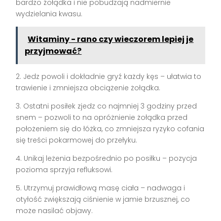
bardzo żołądka i nie pobudzają nadmiernie
wydzielania kwasu.
Witaminy - rano czy wieczorem lepiej je
przyjmować?
2. Jedz powoli i dokładnie gryź każdy kęs – ułatwia to
trawienie i zmniejsza obciążenie żołądka.
3. Ostatni posiłek zjedz co najmniej 3 godziny przed
snem – pozwoli to na opróżnienie żołądka przed
położeniem się do łóżka, co zmniejsza ryzyko cofania
się treści pokarmowej do przełyku.
4. Unikaj leżenia bezpośrednio po posiłku – pozycja
pozioma sprzyja refluksowi.
5. Utrzymuj prawidłową masę ciała – nadwaga i
otyłość zwiększają ciśnienie w jamie brzusznej, co
może nasilać objawy.