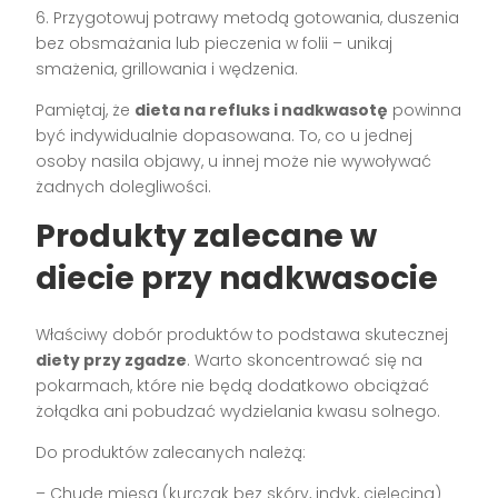
6. Przygotowuj potrawy metodą gotowania, duszenia
bez obsmażania lub pieczenia w folii – unikaj
smażenia, grillowania i wędzenia.
Pamiętaj, że
dieta na refluks i nadkwasotę
powinna
być indywidualnie dopasowana. To, co u jednej
osoby nasila objawy, u innej może nie wywoływać
żadnych dolegliwości.
Produkty zalecane w
diecie przy nadkwasocie
Właściwy dobór produktów to podstawa skutecznej
diety przy zgadze
. Warto skoncentrować się na
pokarmach, które nie będą dodatkowo obciążać
żołądka ani pobudzać wydzielania kwasu solnego.
Do produktów zalecanych należą:
– Chude mięsa (kurczak bez skóry, indyk, cielęcina)