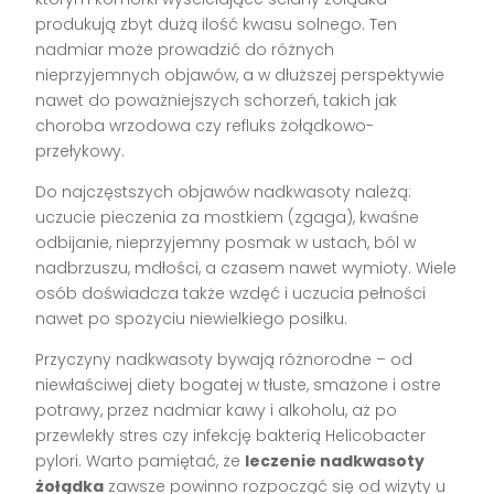
produkują zbyt dużą ilość kwasu solnego. Ten
nadmiar może prowadzić do różnych
nieprzyjemnych objawów, a w dłuższej perspektywie
nawet do poważniejszych schorzeń, takich jak
choroba wrzodowa czy refluks żołądkowo-
przełykowy.
Do najczęstszych objawów nadkwasoty należą:
uczucie pieczenia za mostkiem (zgaga), kwaśne
odbijanie, nieprzyjemny posmak w ustach, ból w
nadbrzuszu, mdłości, a czasem nawet wymioty. Wiele
osób doświadcza także wzdęć i uczucia pełności
nawet po spożyciu niewielkiego posiłku.
Przyczyny nadkwasoty bywają różnorodne – od
niewłaściwej diety bogatej w tłuste, smażone i ostre
potrawy, przez nadmiar kawy i alkoholu, aż po
przewlekły stres czy infekcję bakterią Helicobacter
pylori. Warto pamiętać, że
leczenie nadkwasoty
żołądka
zawsze powinno rozpocząć się od wizyty u