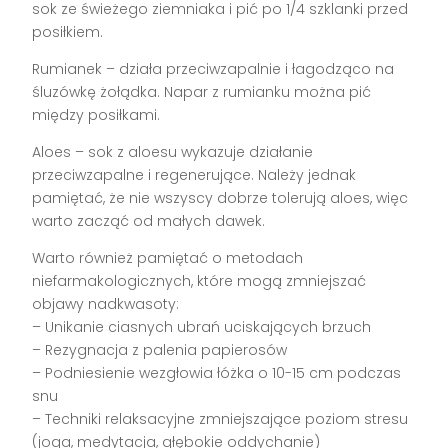
sok ze świeżego ziemniaka i pić po 1/4 szklanki przed
posiłkiem.
Rumianek – działa przeciwzapalnie i łagodząco na
śluzówkę żołądka. Napar z rumianku można pić
między posiłkami.
Aloes – sok z aloesu wykazuje działanie
przeciwzapalne i regenerujące. Należy jednak
pamiętać, że nie wszyscy dobrze tolerują aloes, więc
warto zacząć od małych dawek.
Warto również pamiętać o metodach
niefarmakologicznych, które mogą zmniejszać
objawy nadkwasoty:
– Unikanie ciasnych ubrań uciskających brzuch
– Rezygnacja z palenia papierosów
– Podniesienie wezgłowia łóżka o 10-15 cm podczas
snu
– Techniki relaksacyjne zmniejszające poziom stresu
(joga, medytacja, głębokie oddychanie)