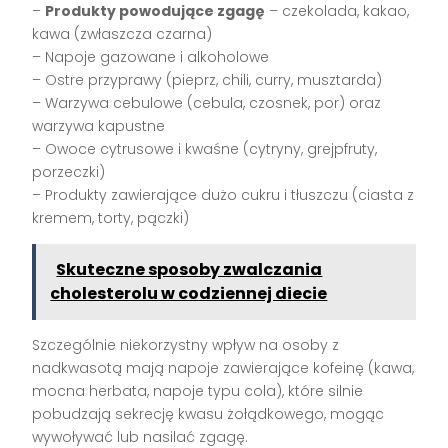
–
Produkty powodujące zgagę
– czekolada, kakao,
kawa (zwłaszcza czarna)
– Napoje gazowane i alkoholowe
– Ostre przyprawy (pieprz, chili, curry, musztarda)
– Warzywa cebulowe (cebula, czosnek, por) oraz
warzywa kapustne
– Owoce cytrusowe i kwaśne (cytryny, grejpfruty,
porzeczki)
– Produkty zawierające dużo cukru i tłuszczu (ciasta z
kremem, torty, pączki)
Skuteczne sposoby zwalczania
cholesterolu w codziennej diecie
Szczególnie niekorzystny wpływ na osoby z
nadkwasotą mają napoje zawierające kofeinę (kawa,
mocna herbata, napoje typu cola), które silnie
pobudzają sekrecję kwasu żołądkowego, mogąc
wywoływać lub nasilać zgagę.