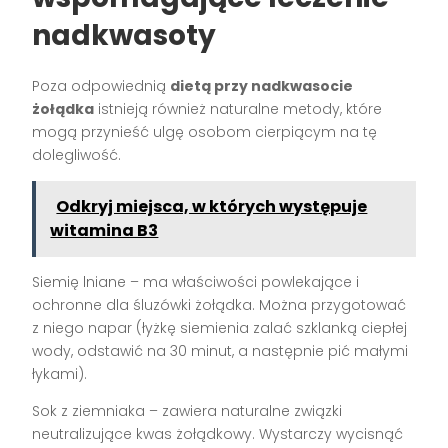
nadkwasoty
Poza odpowiednią
dietą przy nadkwasocie
żołądka
istnieją również naturalne metody, które
mogą przynieść ulgę osobom cierpiącym na tę
dolegliwość.
Odkryj miejsca, w których występuje
witamina B3
Siemię lniane – ma właściwości powlekające i
ochronne dla śluzówki żołądka. Można przygotować
z niego napar (łyżkę siemienia zalać szklanką ciepłej
wody, odstawić na 30 minut, a następnie pić małymi
łykami).
Sok z ziemniaka – zawiera naturalne związki
neutralizujące kwas żołądkowy. Wystarczy wycisnąć