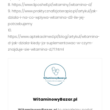
https://www.liposhell.pl/witaminy/witamina-d/
https://www.praktycznafizjoterapia.pl/artykul/jak-
dziala-i-na-co-wplywa-witamina-d3-ile-jej-
potrzebujemy
https://www.aptekaolmed.pl/blog/artykul/witamina-
d-jak-dziala-kiedy-ja-suplementowac-w-czym-
znajduje-sie-witamina-d,77.html
WitaminowyBazar.pl
WitaminowyBazar.pl
to niezależny portal