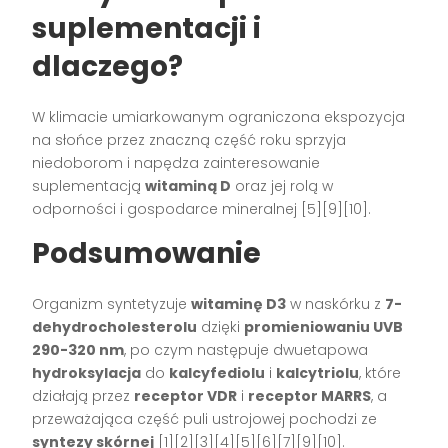
suplementacji i
dlaczego?
W klimacie umiarkowanym ograniczona ekspozycja
na słońce przez znaczną część roku sprzyja
niedoborom i napędza zainteresowanie
suplementacją
witaminą D
oraz jej rolą w
odporności i gospodarce mineralnej [5][9][10].
Podsumowanie
Organizm syntetyzuje
witaminę D3
w naskórku z
7-
dehydrocholesterolu
dzięki
promieniowaniu UVB
290-320 nm
, po czym następuje dwuetapowa
hydroksylacja
do
kalcyfediolu
i
kalcytriolu
, które
działają przez
receptor VDR
i
receptor MARRS
, a
przeważająca część puli ustrojowej pochodzi ze
syntezy skórnej
[1][2][3][4][5][6][7][9][10].