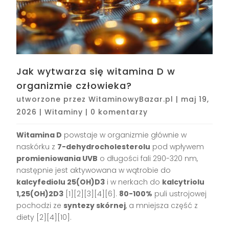
Jak wytwarza się witamina D w
organizmie człowieka?
utworzone przez
WitaminowyBazar.pl
|
maj 19,
2026
|
Witaminy
|
0 komentarzy
Witamina D
powstaje w organizmie głównie w
naskórku z
7-dehydrocholesterolu
pod wpływem
promieniowania UVB
o długości fali 290-320 nm,
następnie jest aktywowana w wątrobie do
kalcyfediolu 25(OH)D3
i w nerkach do
kalcytriolu
1,25(OH)2D3
[1][2][3][4][6].
80-100%
puli ustrojowej
pochodzi ze
syntezy skórnej
, a mniejsza część z
diety [2][4][10].