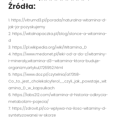
Źródła:
https://vitrumd3.pl/porada/naturalna-witamina-d-
jak-ja-pozyskujemy
https://witalnapaczka.pl/blog/slonce-a-witamina-
d
https://pl.wikipedia.org/wiki/Witamina_D
https://www.medonet.pl/leki-od-a-do-z/witaminy-
i-mineraly,witamina-d3—witamina–ktora-buduje-
organizm,artykul,1726952.html
https://www.doz.pl/czytelnia/a17358-
Co_to_jest_cholekalcyferol__czyli_jak_powstaje_wit
amina_D_w_kapsulkach
https://labs212.com/witamina-d-historia-odkrycia-
metabolizm-pojecia/
https://zdrovit.pl/co-wplywa-na-ilosc-witaminy-d-
syntetyzowanej-w-skorze