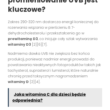
promieniowanie UVB jest
kluczowe?
Zakres 290-320 nm dostarcza energii koniecznej do
rozerwania wiązania w pierścieniu B 7-
dehydrocholesterolu i przekształcenia go w
prewitaminę D3
, co inicjuje cały szlak wytwarzania
witaminy D3
[2][6][7].
Nadmierna dawka UVB nie zwiększa bez końca
produkcji, ponieważ nadmiar energii prowadzi do
powstawania nieaktywnych fotoproduktów takich jak
tachysterol, suprasterol i lumisterol, które naturalnie
chronią przed toksycznym nagromadzeniem
witaminy D
[2][4].
Jaka witamina C dla dzieci będzie
odpowiednia?