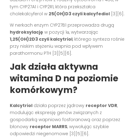
tym CYP27A1 i CYP2R1, która przekształca
cholekalcyferol w
25(OH)D3 czyli kalcyfediol
[3][6].
W nerkach enzym CYP27B1 przeprowadza drugą
hydroksylację
w pozycji 1α, wytwarzając
1,25(OH)2D3 czyli kalcytriol
, którego synteza rośnie
przy niskim stężeniu wapnia pod wpływem
parathormonu PTH [3][5][6].
Jak działa aktywna
witamina D na poziomie
komórkowym?
Kalcytriol
działa poprzez jądrowy
receptor VDR
,
modulując ekspresję genów związanych z
gospodarką wapniowo fosforanową oraz poprzez
błonowy
receptor MARRS
, wywołując szybkie
odpowiedzi niegenomowe [3][5][6].