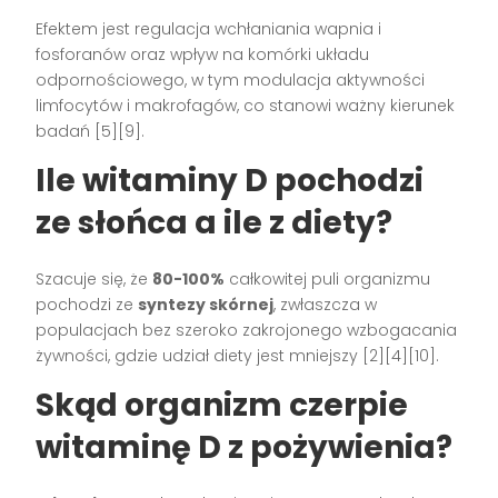
Efektem jest regulacja wchłaniania wapnia i
fosforanów oraz wpływ na komórki układu
odpornościowego, w tym modulacja aktywności
limfocytów i makrofagów, co stanowi ważny kierunek
badań [5][9].
Ile witaminy D pochodzi
ze słońca a ile z diety?
Szacuje się, że
80-100%
całkowitej puli organizmu
pochodzi ze
syntezy skórnej
, zwłaszcza w
populacjach bez szeroko zakrojonego wzbogacania
żywności, gdzie udział diety jest mniejszy [2][4][10].
Skąd organizm czerpie
witaminę D z pożywienia?