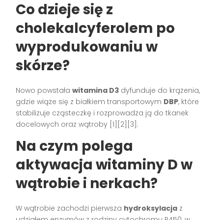
Co dzieje się z
cholekalcyferolem po
wyprodukowaniu w
skórze?
Nowo powstała
witamina D3
dyfunduje do krążenia,
gdzie wiąże się z białkiem transportowym
DBP
, które
stabilizuje cząsteczkę i rozprowadza ją do tkanek
docelowych oraz wątroby [1][2][3].
Na czym polega
aktywacja witaminy D w
wątrobie i nerkach?
W wątrobie zachodzi pierwsza
hydroksylacja
z
udziałem enzymów z rodziny cytochromu P450, w