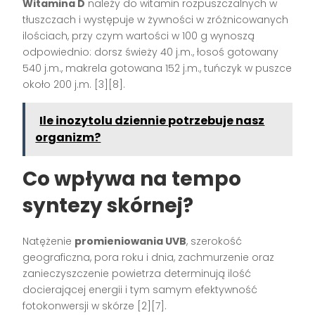
Witamina D
należy do witamin rozpuszczalnych w
tłuszczach i występuje w żywności w zróżnicowanych
ilościach, przy czym wartości w 100 g wynoszą
odpowiednio: dorsz świeży 40 j.m., łosoś gotowany
540 j.m., makrela gotowana 152 j.m., tuńczyk w puszce
około 200 j.m. [3][8].
Ile inozytolu dziennie potrzebuje nasz
organizm?
Co wpływa na tempo
syntezy skórnej?
Natężenie
promieniowania UVB
, szerokość
geograficzna, pora roku i dnia, zachmurzenie oraz
zanieczyszczenie powietrza determinują ilość
docierającej energii i tym samym efektywność
fotokonwersji w skórze [2][7].