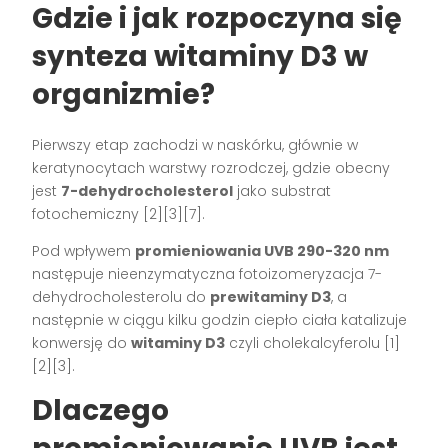
Gdzie i jak rozpoczyna się
synteza witaminy D3 w
organizmie?
Pierwszy etap zachodzi w naskórku, głównie w
keratynocytach warstwy rozrodczej, gdzie obecny
jest
7-dehydrocholesterol
jako substrat
fotochemiczny [2][3][7].
Pod wpływem
promieniowania UVB 290-320 nm
następuje nieenzymatyczna fotoizomeryzacja 7-
dehydrocholesterolu do
prewitaminy D3
, a
następnie w ciągu kilku godzin ciepło ciała katalizuje
konwersję do
witaminy D3
czyli cholekalcyferolu [1]
[2][3].
Dlaczego