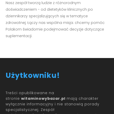
Nasz zespół tworzą ludzie z różnorodnym
doświadczeniem - od dietetyków klinicznych po
dziennikarzy specjalizujących się w tematyce
zdrowotnej. Łączy nas wspólna misja: chcemy pomóc
Polakom świadomie podejmować decyzje dotyczące
suplementacji.
Użytkowniku!
Treści opublikowane na
stronie
witaminowybazar.pl
mają charakter
wyłącznie informacyjny i nie stanowią porady
specjalistycznej. Zespół